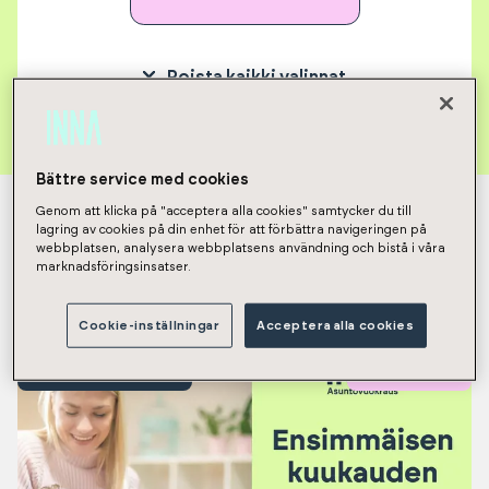
Poista kaikki valinnat
Bättre service med cookies
Näytetään tulokset 1-12 / 58
Genom att klicka på "acceptera alla cookies" samtycker du till
lagring av cookies på din enhet för att förbättra navigeringen på
webbplatsen, analysera webbplatsens användning och bistå i våra
marknadsföringsinsatser.
Heti vapaat asunnot
Cookie-inställningar
Acceptera alla cookies
Vuokraa verkossa
Heti vapaa