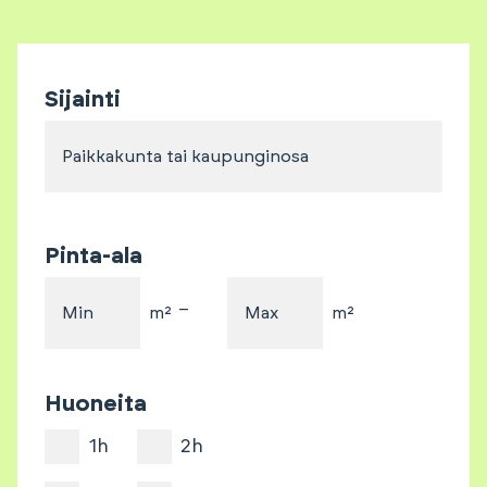
Sijainti
Paikkakunta tai kaupunginosa
Pinta-ala
–
Min
m²
Max
m²
Huoneita
1h
2h