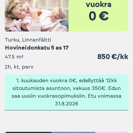
Turku, Linnanfältti
Hovineidonkatu 5 as 17
850 €/kk
47.5 m²
2h, kt, parv
1. kuukauden vuokra 0€, edellyttää 12kk
sitoutumista asuntoon, vakuus 350€. Edun
saa uusiin vuokrasopimuksiin. Etu voimassa
31.8.2026