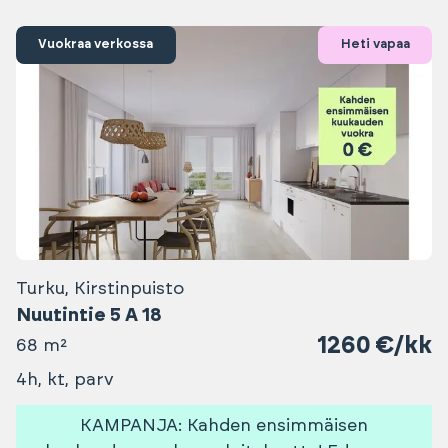
Vuokraa verkossa
Heti vapaa
Turku, Kirstinpuisto
Nuutintie 5 A 18
1260 €/kk
68 m²
4h, kt, parv
KAMPANJA: Kahden ensimmäisen