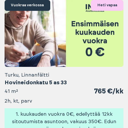
Vuokraa verkossa
Heti vapaa
Turku, Linnanfältti
Hovineidonkatu 5 as 33
765 €/kk
41 m²
2h, kt, parv
1. kuukauden vuokra 0€, edellyttää 12kk
sitoutumista asuntoon, vakuus 350€. Edun