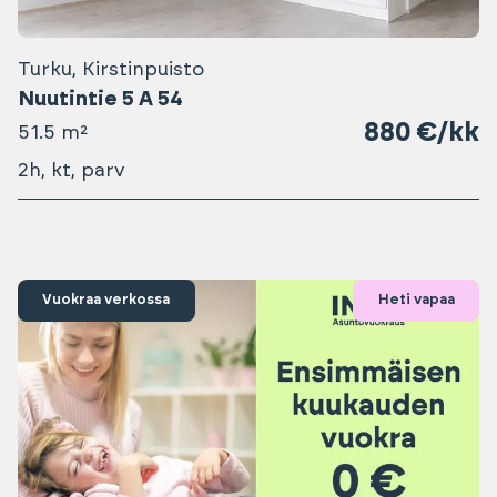
Turku, Kirstinpuisto
Nuutintie 5 A 54
880 €/kk
51.5 m²
2h, kt, parv
Vuokraa verkossa
Heti vapaa