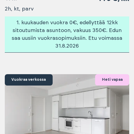
2h, kt, parv
1. kuukauden vuokra 0€, edellyttää 12kk
sitoutumista asuntoon, vakuus 350€. Edun
saa uusiin vuokrasopimuksiin. Etu voimassa
31.8.2026
Vuokraa verkossa
Heti vapaa