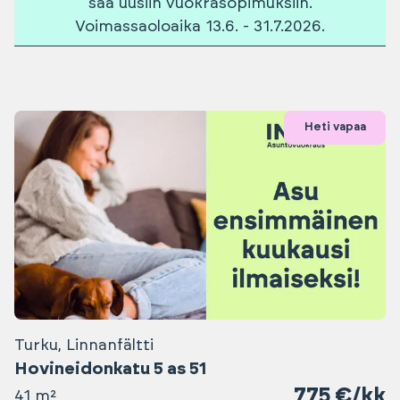
saa uusiin vuokrasopimuksiin.
Voimassaoloaika 13.6. - 31.7.2026.
Heti vapaa
Turku, Linnanfältti
Hovineidonkatu 5 as 51
775 €/kk
41 m²