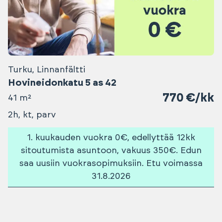
Turku, Linnanfältti
Hovineidonkatu 5 as 42
770 €/kk
41 m²
2h, kt, parv
1. kuukauden vuokra 0€, edellyttää 12kk
sitoutumista asuntoon, vakuus 350€. Edun
saa uusiin vuokrasopimuksiin. Etu voimassa
31.8.2026