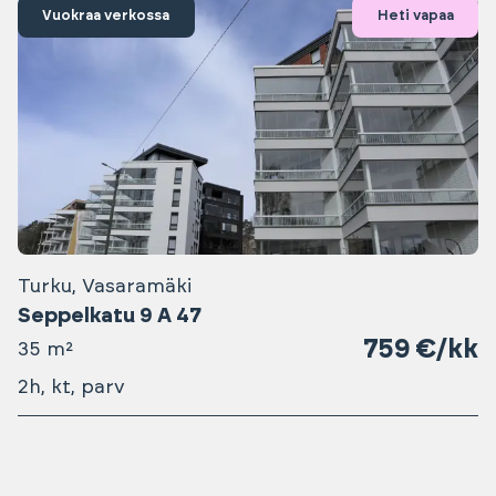
Vuokraa verkossa
Heti vapaa
Turku, Vasaramäki
Seppelkatu 9 A 47
759 €/kk
35 m²
2h, kt, parv