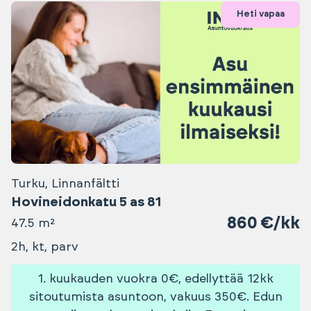
Heti vapaa
Turku, Linnanfältti
Hovineidonkatu 5 as 81
860 €/kk
47.5 m²
2h, kt, parv
1. kuukauden vuokra 0€, edellyttää 12kk
sitoutumista asuntoon, vakuus 350€. Edun