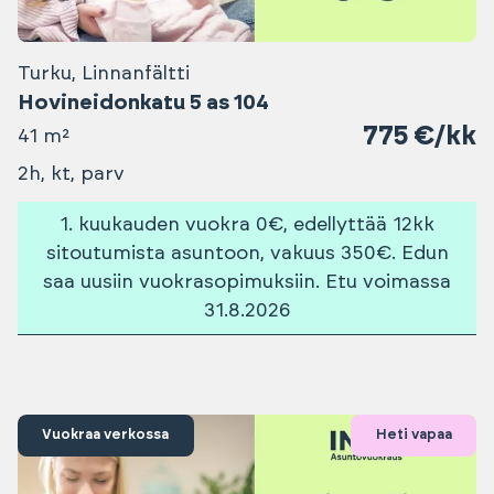
Turku, Linnanfältti
Hovineidonkatu 5 as 104
775 €/kk
41 m²
2h, kt, parv
1. kuukauden vuokra 0€, edellyttää 12kk
sitoutumista asuntoon, vakuus 350€. Edun
saa uusiin vuokrasopimuksiin. Etu voimassa
31.8.2026
Vuokraa verkossa
Heti vapaa