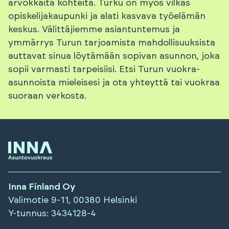
arvokkaita kohteita. Turku on myös vilkas
opiskelijakaupunki ja alati kasvava työelämän
keskus. Välittäjiemme asiantuntemus ja
ymmärrys Turun tarjoamista mahdollisuuksista
auttavat sinua löytämään sopivan asunnon, joka
sopii varmasti tarpeisiisi. Etsi Turun vuokra-
asunnoista mieleisesi ja ota yhteyttä tai vuokraa
suoraan verkosta.
Inna Finland Oy
Valimotie 9-11, 00380 Helsinki
Y-tunnus
: 3434128-4