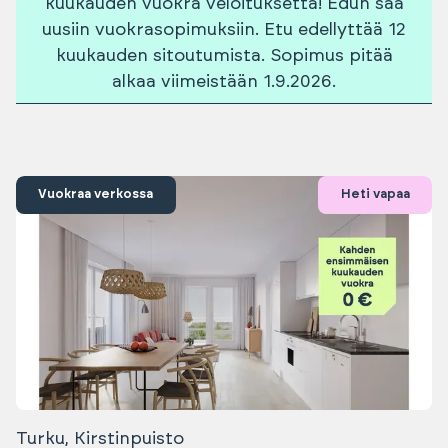
kuukauden vuokra veloituksetta! Edun saa
uusiin vuokrasopimuksiin. Etu edellyttää 12
kuukauden sitoutumista. Sopimus pitää
alkaa viimeistään 1.9.2026.
Vuokraa verkossa
Heti vapaa
Turku, Kirstinpuisto