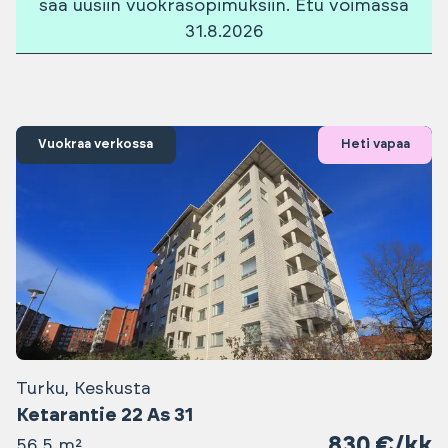
saa uusiin vuokrasopimuksiin. Etu voimassa
31.8.2026
Vuokraa verkossa
Heti vapaa
Turku, Keskusta
Ketarantie 22 As 31
830 €/kk
56.5 m²