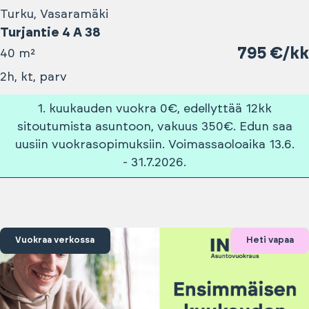
Turku, Vasaramäki
Turjantie 4 A 38
795 €/kk
40 m²
2h, kt, parv
1. kuukauden vuokra 0€, edellyttää 12kk
sitoutumista asuntoon, vakuus 350€. Edun saa
uusiin vuokrasopimuksiin. Voimassaoloaika 13.6.
- 31.7.2026.
Vuokraa verkossa
Heti vapaa