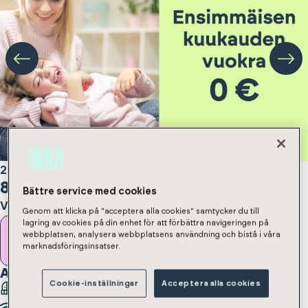
2h, kt
,
46
m²
818
€/kk
Bättre service med cookies
Vuokravakuus 818 €
Genom att klicka på "acceptera alla cookies" samtycker du till
lagring av cookies på din enhet för att förbättra navigeringen på
webbplatsen, analysera webbplatsens användning och bistå i våra
Jätä asuntohakemus
marknadsföringsinsatser.
Asunnossa
:
Cookie-inställningar
Acceptera alla cookies
Parveke