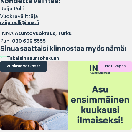
Kohdetta välittää:
Raija
Pulli
Vuokravälittäjä
raija.pulli@inna.fi
INNA Asuntovuokraus, Turku
Puh.
030 609 5555
Sinua saattaisi kiinnostaa myös nämä:
Takaisin asuntohakuun
Vuokraa verkossa
Heti vapaa