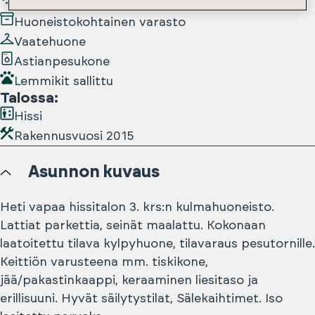
Laajakaista kuuluu vuokraan
Huoneistokohtainen varasto
Vaatehuone
Astianpesukone
Lemmikit sallittu
Talossa
:
Hissi
Rakennusvuosi
2015
Asunnon kuvaus
Heti vapaa hissitalon 3. krs:n kulmahuoneisto.
Lattiat parkettia, seinät maalattu. Kokonaan
laatoitettu tilava kylpyhuone, tilavaraus pesutornille.
Keittiön varusteena mm. tiskikone,
jää/pakastinkaappi, keraaminen liesitaso ja
erillisuuni. Hyvät säilytystilat, Sälekaihtimet. Iso