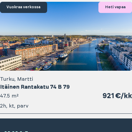
Vuokraa verkossa
Heti vapaa
Turku, Martti
Itäinen Rantakatu 74 B 79
921 €/kk
47.5 m²
2h, kt, parv