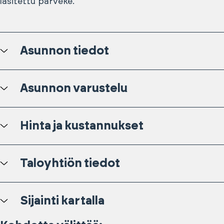
lasitettu parveke.
Asunnon tiedot
Asunnon varustelu
Hinta ja kustannukset
Taloyhtiön tiedot
Sijainti kartalla