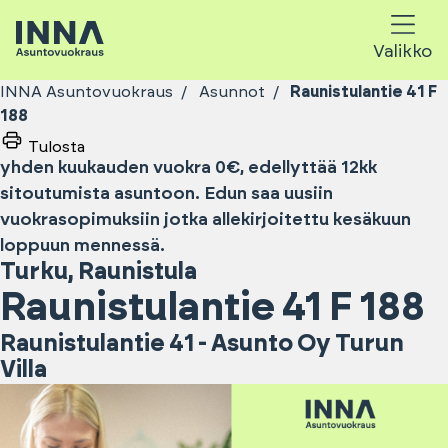
Valikko
INNA Asuntovuokraus
Asunnot
Raunistulantie 41 F
188
Tulosta
yhden kuukauden vuokra 0€, edellyttää 12kk
sitoutumista asuntoon. Edun saa uusiin
vuokrasopimuksiin jotka allekirjoitettu kesäkuun
loppuun mennessä.
Turku
,
Raunistula
Raunistulantie 41 F 188
Raunistulantie 41 - Asunto Oy Turun
Villa