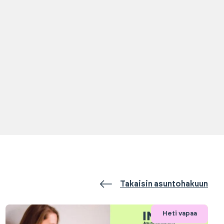
Takaisin asuntohakuun
Heti vapaa