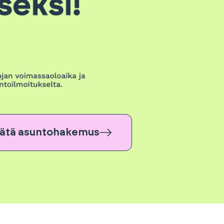
ätä asuntohakemus