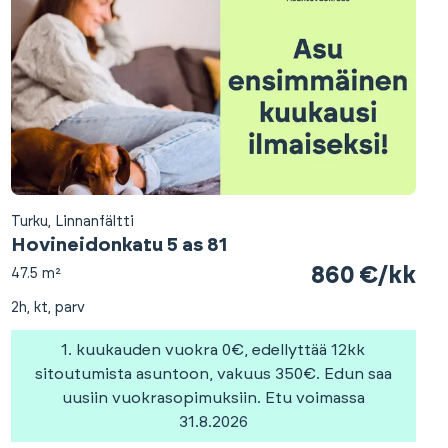
Turku, Linnanfältti
Hovineidonkatu 5 as 81
860 €/kk
47.5 m²
2h, kt, parv
1. kuukauden vuokra 0€, edellyttää 12kk
sitoutumista asuntoon, vakuus 350€. Edun saa
uusiin vuokrasopimuksiin. Etu voimassa
31.8.2026