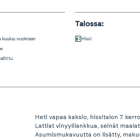
Talossa
:
a kuuluu vuokraan
Hissi
ne
allittu
Heti vapaa kaksio, hissitalon 7. kerro
Lattiat vinyylilankkua, seinät maalat
Asumismukavuutta on lisätty, maku