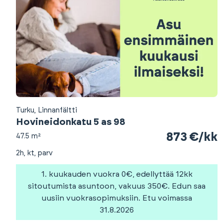
Turku, Linnanfältti
Hovineidonkatu 5 as 98
873 €/kk
47.5 m²
2h, kt, parv
1. kuukauden vuokra 0€, edellyttää 12kk
sitoutumista asuntoon, vakuus 350€. Edun saa
uusiin vuokrasopimuksiin. Etu voimassa
31.8.2026