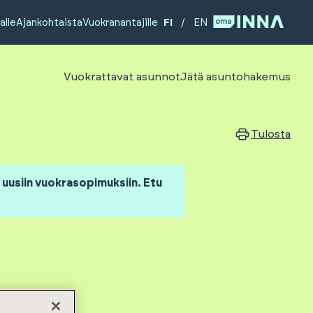
alle
Ajankohtaista
Vuokranantajille
FI
/
EN
Vuokrattavat asunnot
Jätä asuntohakemus
Tulosta
uusiin vuokrasopimuksiin. Etu