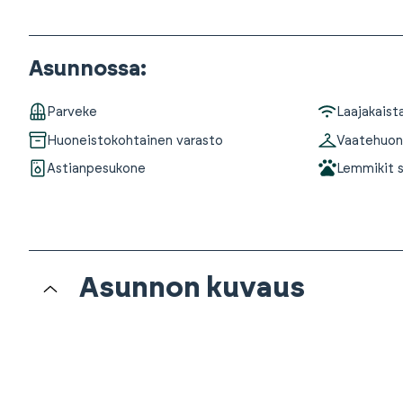
Asunnossa
:
Parveke
Laajakaist
Huoneistokohtainen varasto
Vaatehuo
Astianpesukone
Lemmikit s
Asunnon kuvaus