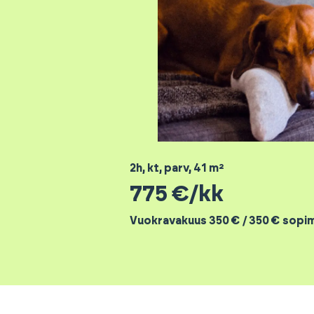
2h, kt, parv
,
41
m²
775
€/kk
Vuokravakuus 350 € / 350 € sopi