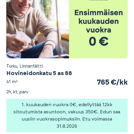
Turku, Linnanfältti
Hovineidonkatu 5 as 88
765 €/kk
41 m²
2h, kt, parv
1. kuukauden vuokra 0€, edellyttää 12kk
sitoutumista asuntoon, vakuus 350€. Edun saa
uusiin vuokrasopimuksiin. Etu voimassa
31.8.2026