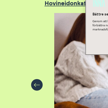
Hovineidonkatu 5 - As
Bättre s
Genom att k
förbättra 
marknadsfö