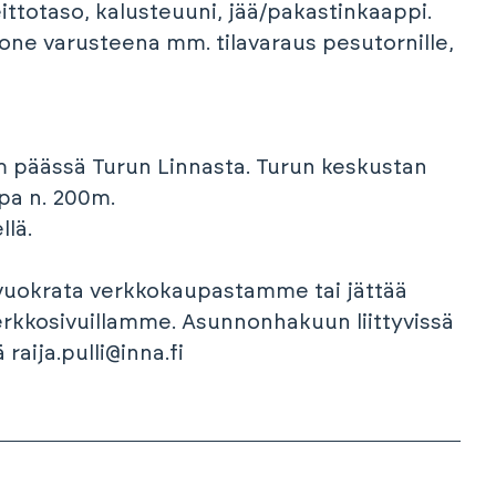
ittotaso, kalusteuuni, jää/pakastinkaappi.
one varusteena mm. tilavaraus pesutornille,
 km päässä Turun Linnasta. Turun keskustan
pa n. 200m.
llä.
 vuokrata verkkokaupastamme tai jättää
rkkosivuillamme. Asunnonhakuun liittyvissä
raija.pulli@inna.fi