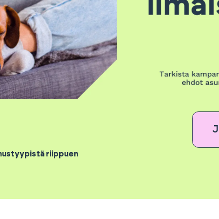
J
mustyypistä riippuen