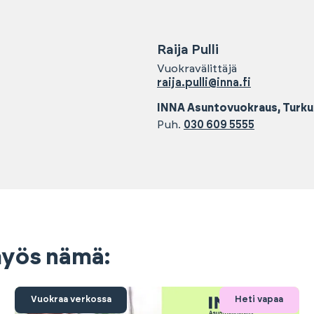
Raija
Pulli
Vuokravälittäjä
raija.pulli@inna.fi
INNA Asuntovuokraus, Turku
Puh.
030 609 5555
 myös nämä:
Vuokraa verkossa
Heti vapaa