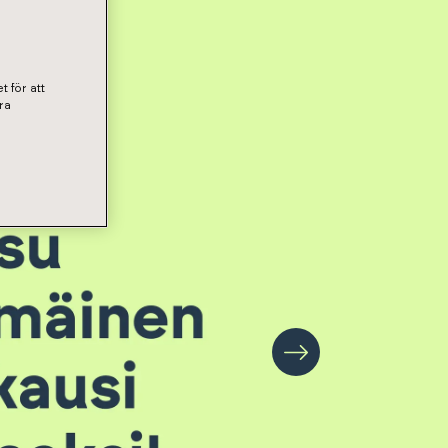
t för att
ra