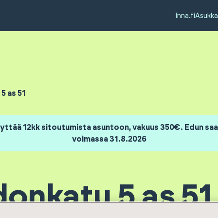
Inna.fi
Asukka
5 as 51
yttää 12kk sitoutumista asuntoon, vakuus 350€. Edun saa 
voimassa 31.8.2026
onkatu 5 as 51