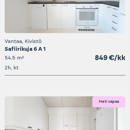
Vantaa, Kivistö
Safiirikuja 6 A 1
849 €/kk
54.5 m²
2h, kt
Heti vapaa