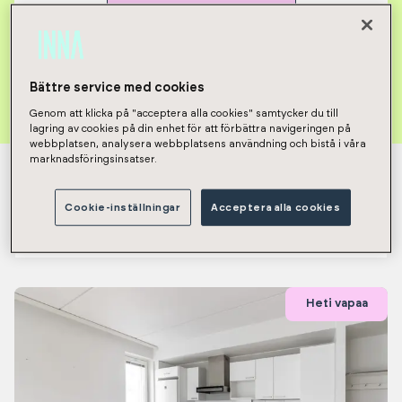
Poista kaikki valinnat
Bättre service med cookies
Genom att klicka på "acceptera alla cookies" samtycker du till
lagring av cookies på din enhet för att förbättra navigeringen på
webbplatsen, analysera webbplatsens användning och bistå i våra
marknadsföringsinsatser.
Näytetään tulokset 1-12 / 271
Cookie-inställningar
Acceptera alla cookies
Heti vapaat asunnot
Heti vapaa