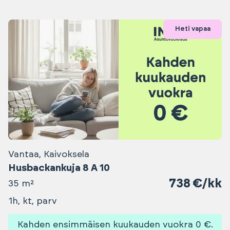
Heti vapaa
Vantaa, Kaivoksela
Husbackankuja 8 A 10
738 €/kk
35 m²
1h, kt, parv
Kahden ensimmäisen kuukauden vuokra 0 €.