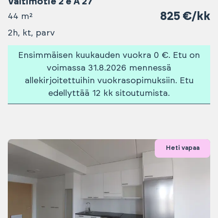
Valtimotie 2 e A 27
825 €/kk
44 m²
2h, kt, parv
Ensimmäisen kuukauden vuokra 0 €. Etu on
voimassa 31.8.2026 mennessä
allekirjoitettuihin vuokrasopimuksiin. Etu
edellyttää 12 kk sitoutumista.
Heti vapaa