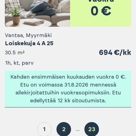
Vantaa, Myyrmäki
Loiskekuja 4 A 25
694 €/kk
30.5 m²
1h, kt, parv
Kahden ensimmäisen kuukauden vuokra 0 €.
Etu on voimassa 31.8.2026 mennessä
allekirjoitettuihin vuokrasopimuksiin. Etu
edellyttää 12 kk sitoutumista.
1
2
23
...