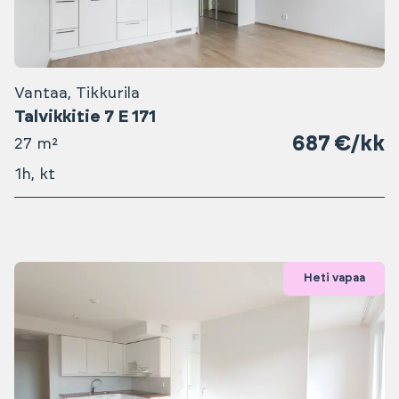
Vantaa, Tikkurila
Talvikkitie 7 E 171
687 €/kk
27 m²
1h, kt
Heti vapaa