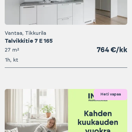
Vantaa, Tikkurila
Talvikkitie 7 E 165
764 €/kk
27 m²
1h, kt
Heti vapaa