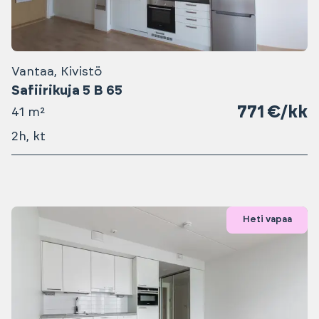
Vantaa, Kivistö
Safiirikuja 5 B 65
771 €/kk
41 m²
2h, kt
Heti vapaa