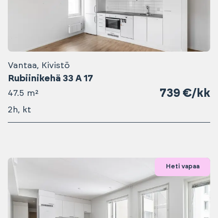
Vantaa, Kivistö
Rubiinikehä 33 A 17
739 €/kk
47.5 m²
2h, kt
Heti vapaa