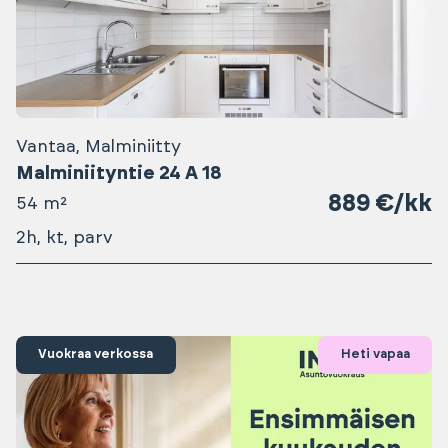
Vantaa, Malminiitty
Malminiityntie 24 A 18
889 €/kk
54 m²
2h, kt, parv
Vuokraa verkossa
Heti vapaa