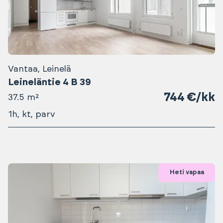
Vantaa, Leinelä
Leineläntie 4 B 39
744 €/kk
37.5 m²
1h, kt, parv
Heti vapaa