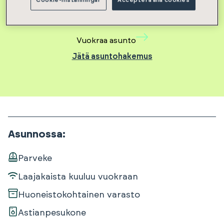
Vuokravakuus 635 €
Cookie-inställningar
Acceptera alla cookies
Vuokraa asunto
Jätä asuntohakemus
Asunnossa
:
Parveke
Laajakaista kuuluu vuokraan
Huoneistokohtainen varasto
Astianpesukone