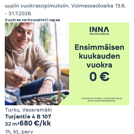
uusiin vuokrasopimuksiin. Voimassaoloaika 13.6.
- 31.7.2026.
Vuokraa verkossa
Heti vapaa
Turku, Vasaramäki
Turjantie 4 B 107
680 €/kk
32 m²
1h, kt, parv