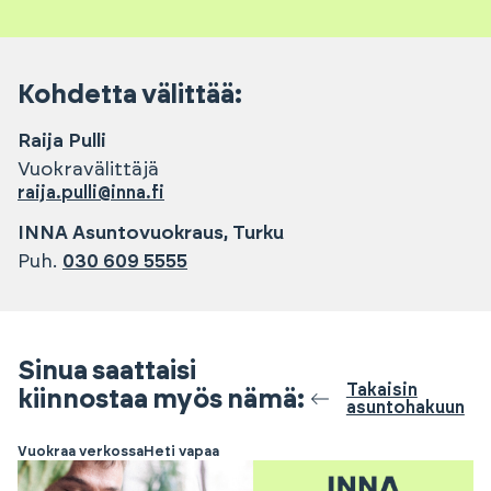
Kohdetta välittää:
Raija
Pulli
Vuokravälittäjä
raija.pulli@inna.fi
INNA Asuntovuokraus, Turku
Puh.
030 609 5555
Sinua saattaisi
Takaisin
kiinnostaa myös nämä:
asuntohakuun
Vuokraa verkossa
Heti vapaa