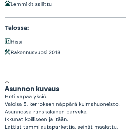
Lemmikit sallittu
Talossa
:
Hissi
Rakennusvuosi
2018
Asunnon kuvaus
Heti vapaa yksiö.
Valoisa 5. kerroksen näppärä kulmahuoneisto.
Asunnossa ranskalainen parveke.
Ikkunat koilliseen ja itään.
Lattiat tammilautaparkettia, seinät maalattu.