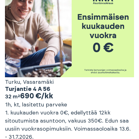
Turku, Vasaramäki
Turjantie 4 A 56
690 €/kk
32 m²
1h, kt, lasitettu parveke
1. kuukauden vuokra 0€, edellyttää 12kk
sitoutumista asuntoon, vakuus 350€. Edun saa
uusiin vuokrasopimuksiin. Voimassaoloaika 13.6.
- 31.7.2026.