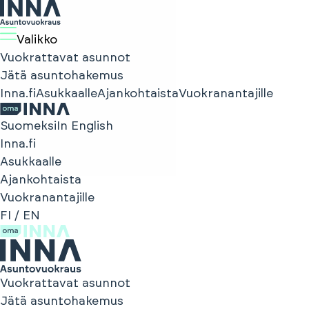
Valikko
Vuokrattavat asunnot
Jätä asuntohakemus
Inna.fi
Asukkaalle
Ajankohtaista
Vuokranantajille
Suomeksi
In English
Inna.fi
Asukkaalle
Ajankohtaista
Vuokranantajille
FI
/
EN
Vuokrattavat asunnot
Jätä asuntohakemus