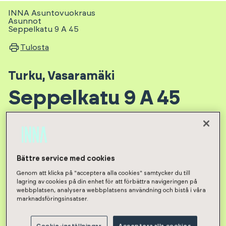
INNA Asuntovuokraus
Asunnot
Seppelkatu 9 A 45
Tulosta
Turku
,
Vasaramäki
Seppelkatu 9 A 45
Seppelkatu 9 - Asunto Oy Turun
Villenpuisto II
Bättre service med cookies
Genom att klicka på "acceptera alla cookies" samtycker du till
lagring av cookies på din enhet för att förbättra navigeringen på
webbplatsen, analysera webbplatsens användning och bistå i våra
1h, kt
,
26.5
m²
marknadsföringsinsatser.
635
€/kk