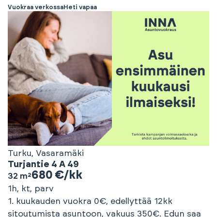
Vuokraa verkossa
Heti vapaa
Turku, Vasaramäki
Turjantie 4 A 49
680 €/kk
32 m²
1h, kt, parv
1. kuukauden vuokra 0€, edellyttää 12kk
sitoutumista asuntoon, vakuus 350€. Edun saa