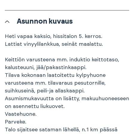
Asunnon kuvaus
Heti vapaa kaksio, hissitalon 5. kerros.
Lattiat vinyylilankkua, seinät maalattu.
Keittiön varusteena mm. induktio keittotaso,
kalusteuuni, jää/pakastinkaappi.
Tilava kokonaan laatoitettu kylpyhuone
varusteena mm. tilavaraus pesutornille,
suihkuseinä, peili-ja allaskaappi.
Asumismukavuutta on lisätty, makuuhuoneeseen
on asennettu liukuovet.
Vaatehuone.
Parveke.
Talo sijaitsee sataman lähellä, n.1 km päässä