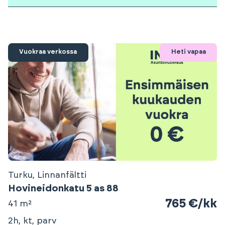
Vuokraa verkossa
Heti vapaa
Turku, Linnanfältti
Hovineidonkatu 5 as 88
765 €/kk
41 m²
2h, kt, parv