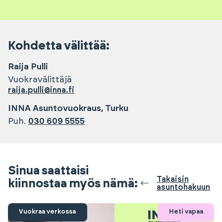
Kohdetta välittää:
Raija
Pulli
Vuokravälittäjä
raija.pulli@inna.fi
INNA Asuntovuokraus, Turku
Puh.
030 609 5555
Sinua saattaisi
Takaisin
kiinnostaa myös nämä:
asuntohakuun
Vuokraa verkossa
Heti vapaa