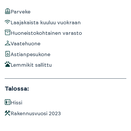
Parveke
Laajakaista kuuluu vuokraan
Huoneistokohtainen varasto
Vaatehuone
Astianpesukone
Lemmikit sallittu
Talossa
:
Hissi
Rakennusvuosi
2023