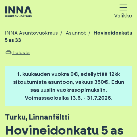
Valikko
INNA Asuntovuokraus
Asunnot
Hovineidonkatu
5 as 33
Tulosta
1. kuukauden vuokra 0€, edellyttää 12kk
sitoutumista asuntoon, vakuus 350€. Edun
saa uusiin vuokrasopimuksiin.
Voimassaoloaika 13.6. - 31.7.2026.
Turku
,
Linnanfältti
Hovineidonkatu 5 as