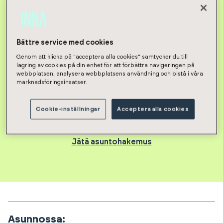
2h, kt, parv
,
41
m²
765
€/kk
Bättre service med cookies
Vuokravakuus 350 € / 350 € sopimustyypistä
Genom att klicka på "acceptera alla cookies" samtycker du till
riippuen
lagring av cookies på din enhet för att förbättra navigeringen på
webbplatsen, analysera webbplatsens användning och bistå i våra
marknadsföringsinsatser.
Vuokraa asunto
Cookie-inställningar
Acceptera alla cookies
Jätä asuntohakemus
Asunnossa
: