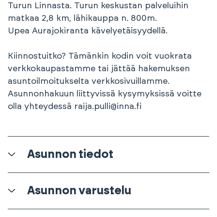
Turun Linnasta. Turun keskustan palveluihin
matkaa 2,8 km, lähikauppa n. 800m.
Upea Aurajokiranta kävelyetäisyydellä.
Kiinnostuitko? Tämänkin kodin voit vuokrata
verkkokaupastamme tai jättää hakemuksen
asuntoilmoitukselta verkkosivuillamme.
Asunnonhakuun liittyvissä kysymyksissä voitte
olla yhteydessä raija.pulli@inna.fi
Asunnon tiedot
Asunnon varustelu