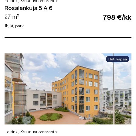
Helsinki, Kruunuvuorenranta
Rosalankuja 5 A 6
27 m²
798 €/kk
1h, kt, parv
Heti vapaa
Helsinki, Kruunuvuorenranta