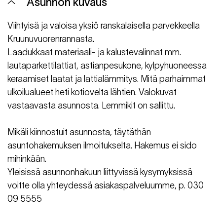
Asunnon kuvaus
Viihtyisä ja valoisa yksiö ranskalaisella parvekkeella
Kruunuvuorenrannasta.
Laadukkaat materiaali- ja kalustevalinnat mm.
lautaparkettilattiat, astianpesukone, kylpyhuoneessa
keraamiset laatat ja lattialämmitys. Mitä parhaimmat
ulkoilualueet heti kotiovelta lähtien. Valokuvat
vastaavasta asunnosta. Lemmikit on sallittu.
Mikäli kiinnostuit asunnosta, täytäthän
asuntohakemuksen ilmoitukselta. Hakemus ei sido
mihinkään.
Yleisissä asunnonhakuun liittyvissä kysymyksissä
voitte olla yhteydessä asiakaspalveluumme, p. 030
09 5555