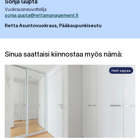
Sonja
Gupta
Vuokrausneuvottelija
sonja.gupta@rettamanagement.fi
Retta Asuntovuokraus, Pääkaupunkiseutu
Sinua saattaisi kiinnostaa myös nämä:
Heti vapaa