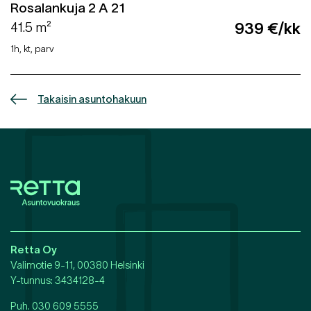
Rosalankuja 2 A 21
41.5 m²
939 €/kk
1h, kt, parv
Takaisin asuntohakuun
Retta Oy
Valimotie 9-11, 00380 Helsinki
Y-tunnus
: 3434128-4
Puh.
030 609 5555