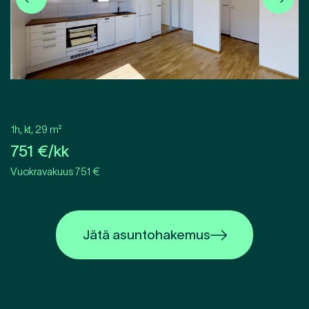
1h, kt
,
29
m²
751
€/kk
Vuokravakuus 751 €
Jätä asuntohakemus