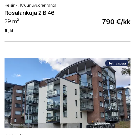
Helsinki, Kruunuvuorenranta
Rosalankuja 2 B 46
29 m²
790 €/kk
1h, kt
Heti vapaa