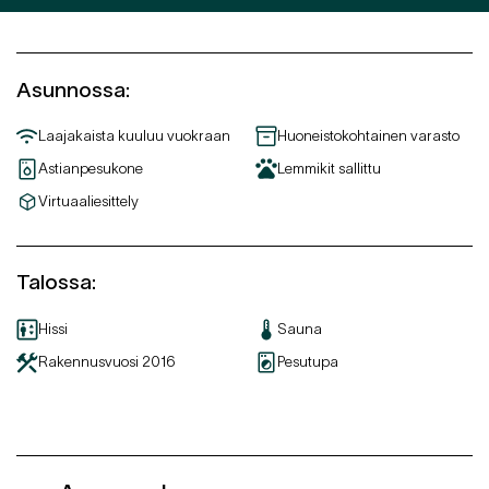
Asunnossa
:
Laajakaista kuuluu vuokraan
Huoneistokohtainen varasto
Astianpesukone
Lemmikit sallittu
Virtuaaliesittely
Talossa
:
Hissi
Sauna
Rakennusvuosi
2016
Pesutupa