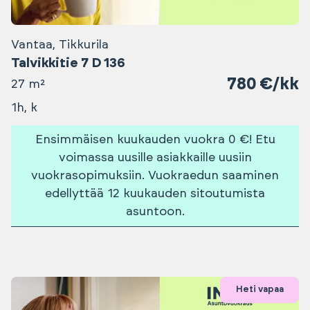
Vantaa, Tikkurila
Talvikkitie 7 D 136
780 €/kk
27 m²
1h, k
Ensimmäisen kuukauden vuokra 0 €! Etu
voimassa uusille asiakkaille uusiin
vuokrasopimuksiin. Vuokraedun saaminen
edellyttää 12 kuukauden sitoutumista
asuntoon.
Heti vapaa