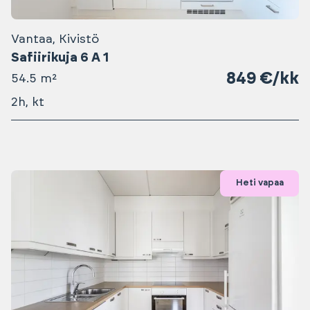
Vantaa, Kivistö
Safiirikuja 6 A 1
849 €/kk
54.5 m²
2h, kt
Heti vapaa