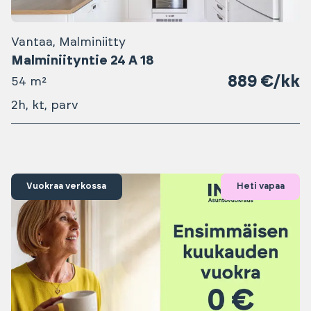
Vantaa, Malminiitty
Malminiityntie 24 A 18
889 €/kk
54 m²
2h, kt, parv
Vuokraa verkossa
Heti vapaa