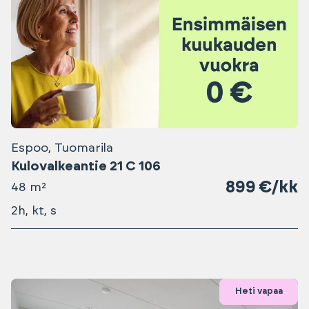
Espoo, Tuomarila
Kulovalkeantie 21 C 106
899 €/kk
48 m²
2h, kt, s
Heti vapaa