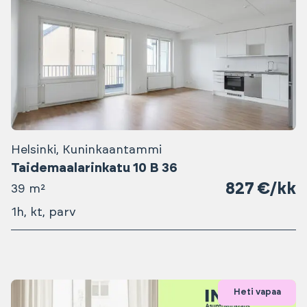
Helsinki, Kuninkaantammi
Taidemaalarinkatu 10 B 36
827 €/kk
39 m²
1h, kt, parv
Heti vapaa