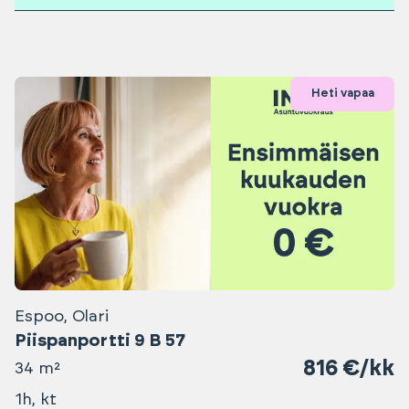
Heti vapaa
Espoo, Olari
Piispanportti 9 B 57
816 €/kk
34 m²
1h, kt