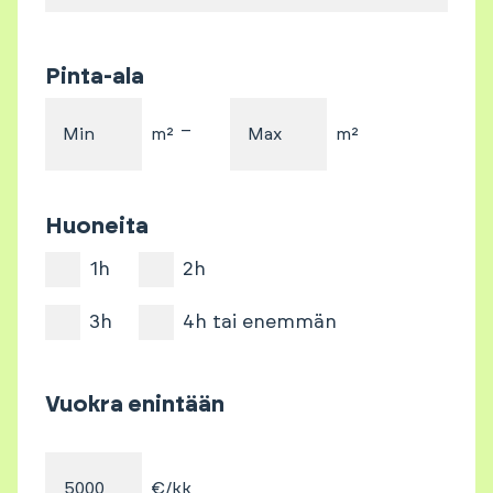
Pinta-ala
–
Min
m²
Max
m²
Huoneita
1h
2h
3h
4h tai enemmän
Vuokra enintään
€/kk