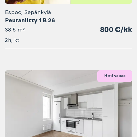
Espoo, Sepänkylä
Peuraniitty 1 B 26
800 €/kk
38.5 m²
2h, kt
Heti vapaa