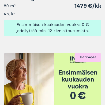
1479 €/kk
80 m²
4h, kt
Ensimmäisen kuukauden vuokra 0 €
,edellyttää min. 12 kk:n sitoutumista.
Heti vapaa