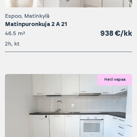
Espoo, Matinkylä
Matinpuronkuja 2 A 21
938 €/kk
46.5 m²
2h, kt
Heti vapaa