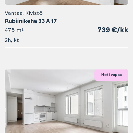
Vantaa, Kivistö
Rubiinikehä 33 A 17
739 €/kk
47.5 m²
2h, kt
Heti vapaa