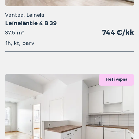
Vantaa, Leinelä
Leineläntie 4 B 39
744 €/kk
37.5 m²
1h, kt, parv
Heti vapaa