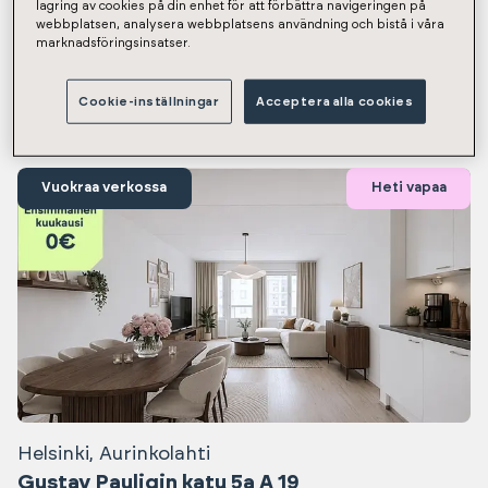
lagring av cookies på din enhet för att förbättra navigeringen på
Näytetään tulokset 1-12 / 1309
webbplatsen, analysera webbplatsens användning och bistå i våra
marknadsföringsinsatser.
Heti vapaat asunnot
Cookie-inställningar
Acceptera alla cookies
Vuokraa verkossa
Heti vapaa
Helsinki, Aurinkolahti
Gustav Pauligin katu 5a A 19