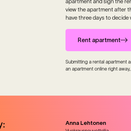
apartment and sign the ren
view the apartment after 
have three days to decide 
Rent apartment
Submitting a rental apartment ap
an apartment online right away,
y:
Anna
Lehtonen
Vuokrausneuvottelija