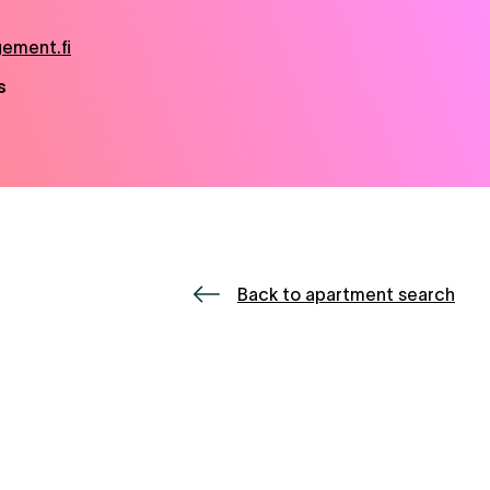
ement.fi
s
Back to apartment search