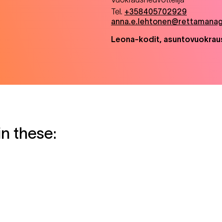
Tel.
+358405702929
anna.e.lehtonen@rettamanag
Leona-kodit, asuntovuokrau
in these: