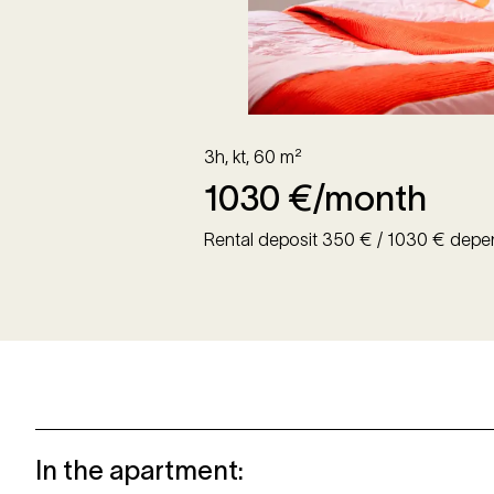
3h, kt
,
60
m²
1030
€/month
Rental deposit 350 € / 1030 € depe
In the apartment
: