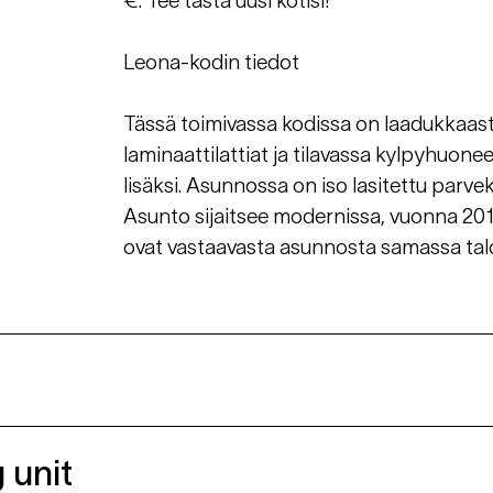
€. Tee tästä uusi kotisi!
Leona-kodin tiedot
Tässä toimivassa kodissa on laadukkaasti
laminaattilattiat ja tilavassa kylpyhuo
lisäksi. Asunnossa on iso lasitettu parve
Asunto sijaitsee modernissa, vuonna 201
ovat vastaavasta asunnosta samassa tal
 unit