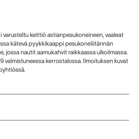
 varusteltu keittiö astianpesukoneineen, vaaleat
neessa kätevä pyykkikaappi pesukoneliitännän
ke, jossa nautit aamukahvit raikkaassa ulkoilmassa.
9 valmistuneessa kerrostalossa. Ilmoituksen kuvat
oyhtiössä.