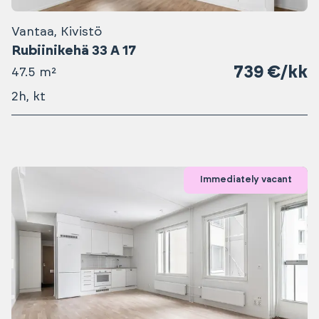
Vantaa, Kivistö
Rubiinikehä 33 A 17
739 €/kk
47.5 m²
2h, kt
Immediately vacant