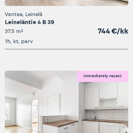
Vantaa, Leinelä
Leineläntie 4 B 39
744 €/kk
37.5 m²
1h, kt, parv
Immediately vacant