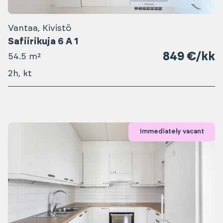
Vantaa, Kivistö
Safiirikuja 6 A 1
849 €/kk
54.5 m²
2h, kt
Immediately vacant