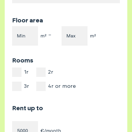
Floor area
–
Min
m²
Max
m²
Rooms
1r
2r
3r
4r or more
Rent up to
€/month