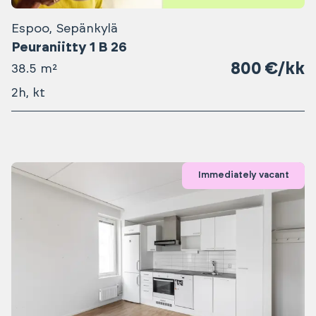
Espoo, Sepänkylä
Peuraniitty 1 B 26
800 €/kk
38.5 m²
2h, kt
Immediately vacant