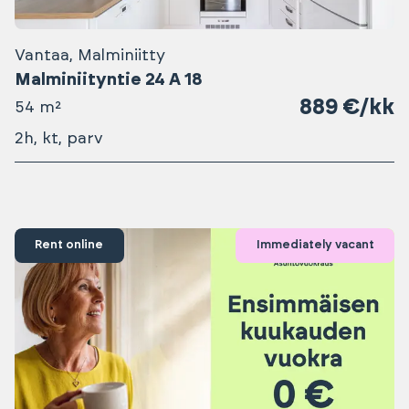
Vantaa, Malminiitty
Malminiityntie 24 A 18
889 €/kk
54 m²
2h, kt, parv
Rent online
Immediately vacant