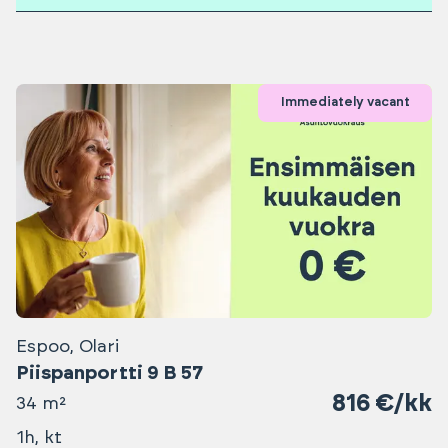
Immediately vacant
Espoo, Olari
Piispanportti 9 B 57
816 €/kk
34 m²
1h, kt