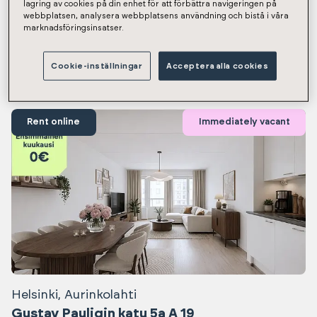
lagring av cookies på din enhet för att förbättra navigeringen på
Showing results 1-12 / 1311
webbplatsen, analysera webbplatsens användning och bistå i våra
marknadsföringsinsatser.
Immediately vacant apartments
Cookie-inställningar
Acceptera alla cookies
Rent online
Immediately vacant
Helsinki, Aurinkolahti
Gustav Pauligin katu 5a A 19