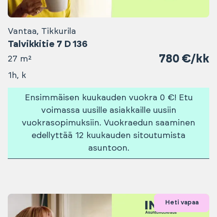
Vantaa, Tikkurila
Talvikkitie 7 D 136
780 €/kk
27 m²
1h, k
Ensimmäisen kuukauden vuokra 0 €! Etu
voimassa uusille asiakkaille uusiin
vuokrasopimuksiin. Vuokraedun saaminen
edellyttää 12 kuukauden sitoutumista
asuntoon.
Heti vapaa