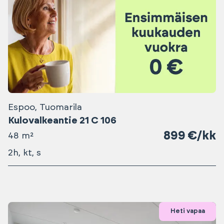
Espoo, Tuomarila
Kulovalkeantie 21 C 106
899 €/kk
48 m²
2h, kt, s
Heti vapaa