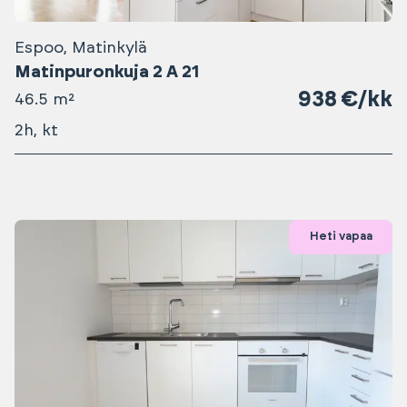
Espoo, Matinkylä
Matinpuronkuja 2 A 21
938 €/kk
46.5 m²
2h, kt
Heti vapaa