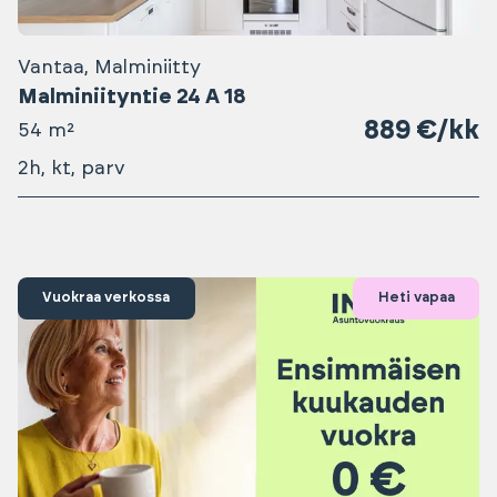
Vantaa, Malminiitty
Malminiityntie 24 A 18
889 €/kk
54 m²
2h, kt, parv
Vuokraa verkossa
Heti vapaa