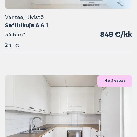
Vantaa, Kivistö
Safiirikuja 6 A 1
849 €/kk
54.5 m²
2h, kt
Heti vapaa