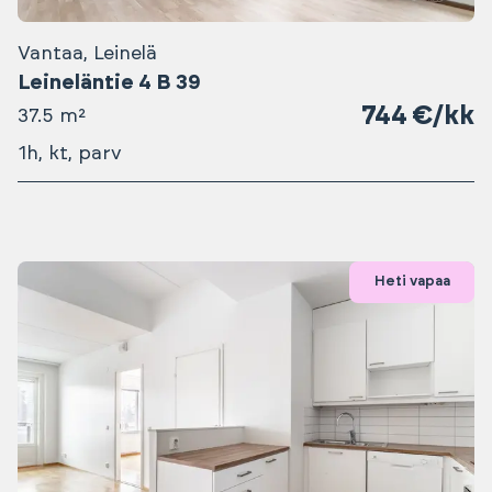
Vantaa, Leinelä
Leineläntie 4 B 39
744 €/kk
37.5 m²
1h, kt, parv
Heti vapaa