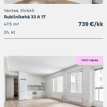
Vantaa, Kivistö
Rubiinikehä 33 A 17
739 €/kk
47.5 m²
2h, kt
Heti vapaa