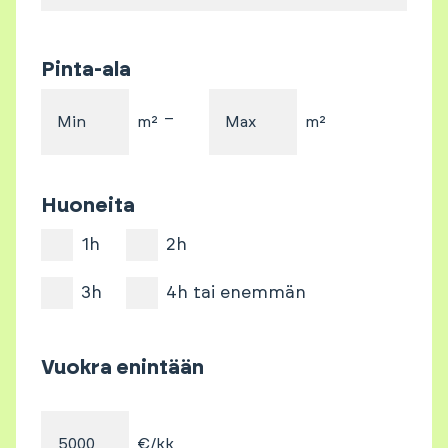
Pinta-ala
–
Min
m²
Max
m²
Huoneita
1h
2h
3h
4h tai enemmän
Vuokra enintään
€/kk