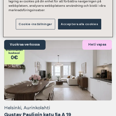
lagring av cookies på din enhet för att förbättra navigeringen på
Näytetään tulokset 1-12 / 1306
webbplatsen, analysera webbplatsens användning och bistå i våra
marknadsföringsinsatser.
Heti vapaat asunnot
Cookie-inställningar
Acceptera alla cookies
Vuokraa verkossa
Heti vapaa
Helsinki, Aurinkolahti
Gustav Pauligin katu 5a A 19