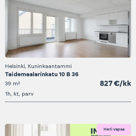
Helsinki, Kuninkaantammi
Taidemaalarinkatu 10 B 36
827 €/kk
39 m²
1h, kt, parv
Heti vapaa