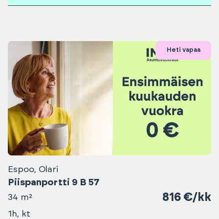
Heti vapaa
Espoo, Olari
Piispanportti 9 B 57
816 €/kk
34 m²
1h, kt