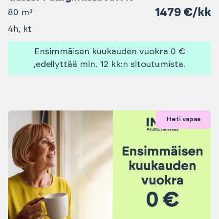
1479 €/kk
80 m²
4h, kt
Ensimmäisen kuukauden vuokra 0 €
,edellyttää min. 12 kk:n sitoutumista.
Heti vapaa