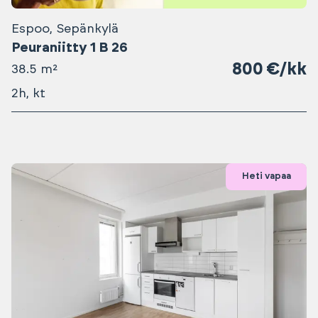
Espoo, Sepänkylä
Peuraniitty 1 B 26
800 €/kk
38.5 m²
2h, kt
Heti vapaa