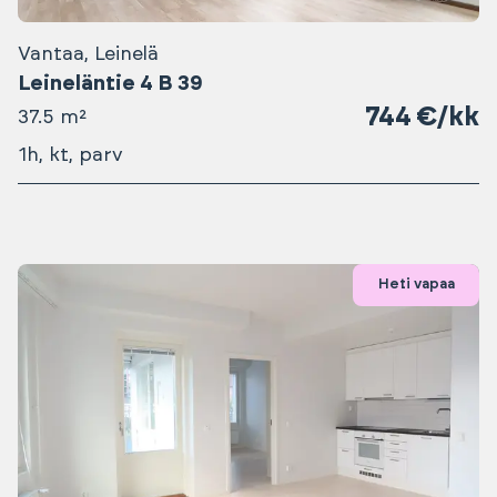
Vantaa, Leinelä
Leineläntie 4 B 39
744 €/kk
37.5 m²
1h, kt, parv
Heti vapaa