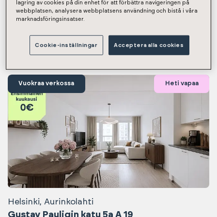
lagring av cookies på din enhet för att förbättra navigeringen på
Näytetään tulokset 1-12 / 1320
webbplatsen, analysera webbplatsens användning och bistå i våra
marknadsföringsinsatser.
Heti vapaat asunnot
Cookie-inställningar
Acceptera alla cookies
Vuokraa verkossa
Heti vapaa
Helsinki, Aurinkolahti
Gustav Pauligin katu 5a A 19