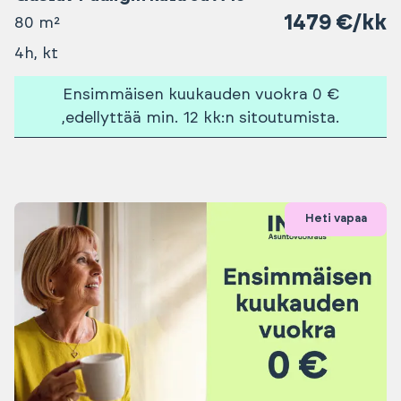
1479 €/kk
80 m²
4h, kt
Ensimmäisen kuukauden vuokra 0 €
,edellyttää min. 12 kk:n sitoutumista.
Heti vapaa