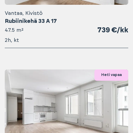
Vantaa, Kivistö
Rubiinikehä 33 A 17
739 €/kk
47.5 m²
2h, kt
Heti vapaa