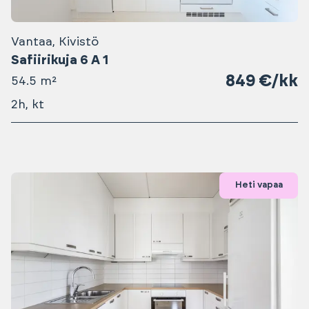
Vantaa, Kivistö
Safiirikuja 6 A 1
849 €/kk
54.5 m²
2h, kt
Heti vapaa