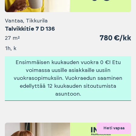
Vantaa, Tikkurila
Talvikkitie 7 D 136
780 €/kk
27 m²
1h, k
Ensimmäisen kuukauden vuokra 0 €! Etu
voimassa uusille asiakkaille uusiin
vuokrasopimuksiin. Vuokraedun saaminen
edellyttää 12 kuukauden sitoutumista
asuntoon.
Heti vapaa