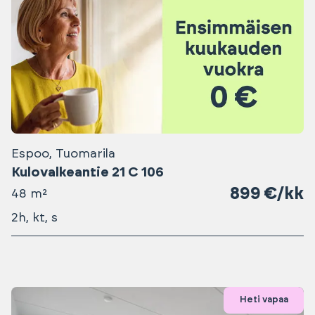
Espoo, Tuomarila
Kulovalkeantie 21 C 106
899 €/kk
48 m²
2h, kt, s
Heti vapaa