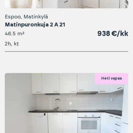
Espoo, Matinkylä
Matinpuronkuja 2 A 21
938 €/kk
46.5 m²
2h, kt
Heti vapaa