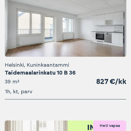
Helsinki, Kuninkaantammi
Taidemaalarinkatu 10 B 36
827 €/kk
39 m²
1h, kt, parv
Heti vapaa