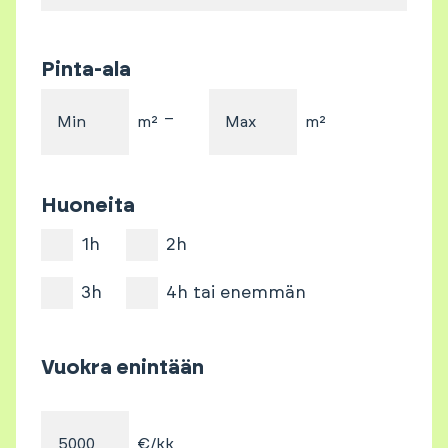
Pinta-ala
–
Min
m²
Max
m²
Huoneita
1h
2h
3h
4h tai enemmän
Vuokra enintään
€/kk