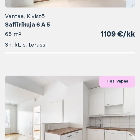
Vantaa, Kivistö
Safiirikuja 6 A 5
1109 €/kk
65 m²
3h, kt, s, terassi
Heti vapaa