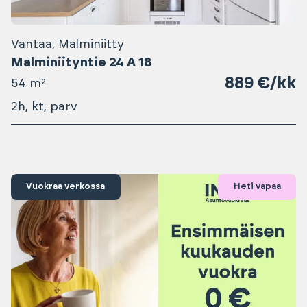
Vantaa, Malminiitty
Malminiityntie 24 A 18
889 €/kk
54 m²
2h, kt, parv
Vuokraa verkossa
Heti vapaa