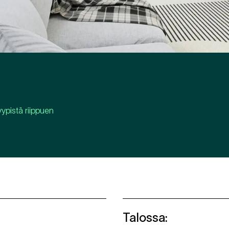
pistä riippuen
Talossa
: