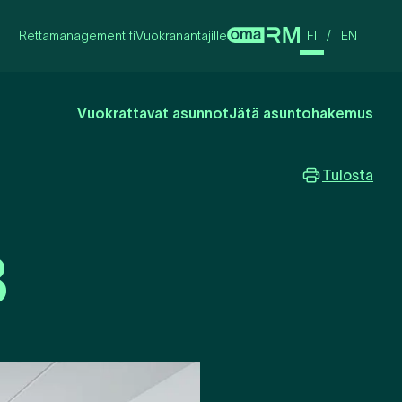
Rettamanagement.fi
Vuokranantajille
FI
/
EN
Vuokrattavat asunnot
Jätä asuntohakemus
Tulosta
8