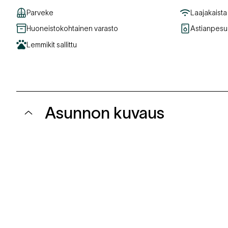
Parveke
Laajakaista
Huoneistokohtainen varasto
Astianpes
Lemmikit sallittu
Asunnon kuvaus