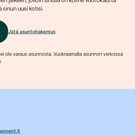
 jälkeen, jolloin sinulla on kolme vuorokautta
 sinun uusi kotisi.
Jätä asuntohakemus
i ole varaus asunnosta. Vuokraamalla asunnon verkossa
.
ement.fi