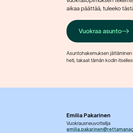
vuokrasopimuksen tekemisen
aikaa päättää, tuleeko tästä
Vuokraa asunto
Asuntohakemuksen jättäminen e
heti, takaat tämän kodin itsellesi
Emilia
Pakarinen
Vuokrausneuvottelija
emilia.pakarinen@rettamanag