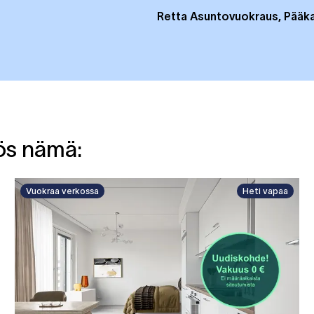
Retta Asuntovuokraus, Pääk
yös nämä:
Vuokraa verkossa
Heti vapaa