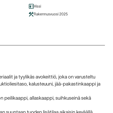
Hissi
Rakennusvuosi
2025
aalit ja tyylikäs avokeittiö, joka on varusteltu
uktioliesitaso, kalusteuuni, jää-pakastinkaappi ja
n peilikaappi, allaskaappi, suihkuseinä sekä
an suuntaan tuoden lisätilaa aikaisin keväällä