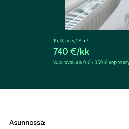
1h, kt, parv
,
28
m²
740
€/kk
Vuokravakuus 0 € / 350 € sopimustyy
Asunnossa
: