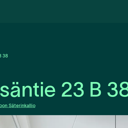
B 38
säntie 23 B 3
on Säterinkallio