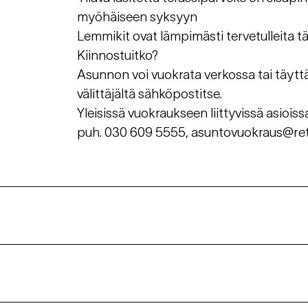
myöhäiseen syksyyn
Lemmikit ovat lämpimästi tervetulleita tä
Kiinnostuitko?
Asunnon voi vuokrata verkossa tai täytt
välittäjältä sähköpostitse.
Yleisissä vuokraukseen liittyvissä asioi
puh. 030 609 5555, asuntovuokraus@re