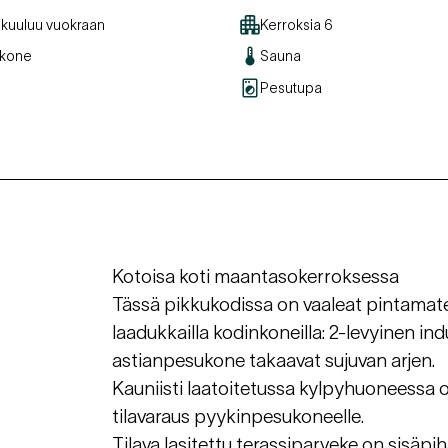
 kuuluu vuokraan
Kerroksia
6
ukone
Sauna
Pesutupa
Kotoisa koti maantasokerroksessa
Tässä pikkukodissa on vaaleat pintamateri
laadukkailla kodinkoneilla: 2-levyinen ind
astianpesukone takaavat sujuvan arjen.
Kauniisti laatoitetussa kylpyhuoneessa o
tilavaraus pyykinpesukoneelle.
Tilava lasitettu terassiparveke on sisäpih