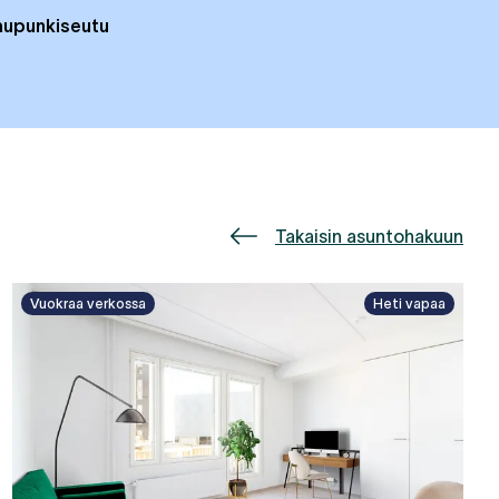
aupunkiseutu
Takaisin asuntohakuun
Vuokraa verkossa
Heti vapaa