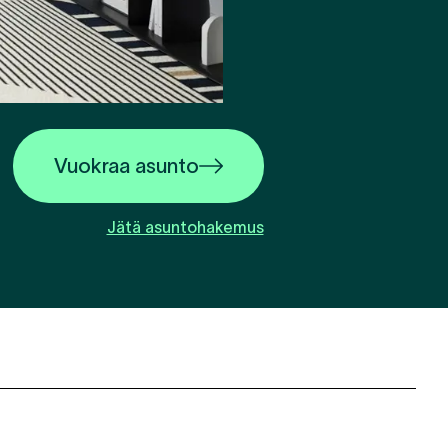
Vuokraa asunto
Jätä asuntohakemus