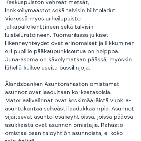
Keskuspuiston vehreät metsät,
lenkkeilymaastot sekä talvisin hiihtoladut.
Vieressä myös urheilupuisto
jalkapallokenttineen sekä talvisin
luisteluratoineen. Tuomarilassa julkiset
liikenneyhteydet ovat erinomaiset ja liikkuminen
eri puolille pääkaupunkiseutua on helppoa.
Juna-asema on kävelymatkan päässä, myöskin
lähellä kulkee useita bussilinjoja.
Ålandsbanken Asuntorahaston omistamat
asunnot ovat laadultaan korkeatasoisia.
Materiaalivalinnat ovat keskimääräistä vuokra-
asuntokantaa selkeästi laadukkaampia. Asunnot
sijaitsevat asunto-osakeyhtiöissä, joissa pääosa
asukkaista ovat asunnon omistajia. Rahasto
omistaa osan taloyhtiön asunnoista, ei koko