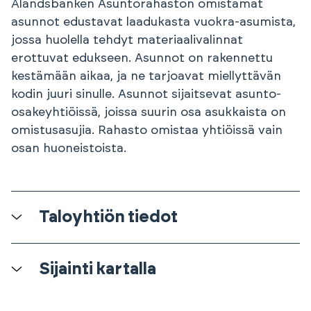
Ålandsbanken Asuntorahaston omistamat
asunnot edustavat laadukasta vuokra-asumista,
jossa huolella tehdyt materiaalivalinnat
erottuvat edukseen. Asunnot on rakennettu
kestämään aikaa, ja ne tarjoavat miellyttävän
kodin juuri sinulle. Asunnot sijaitsevat asunto-
osakeyhtiöissä, joissa suurin osa asukkaista on
omistusasujia. Rahasto omistaa yhtiöissä vain
osan huoneistoista.
Taloyhtiön tiedot
Sijainti kartalla