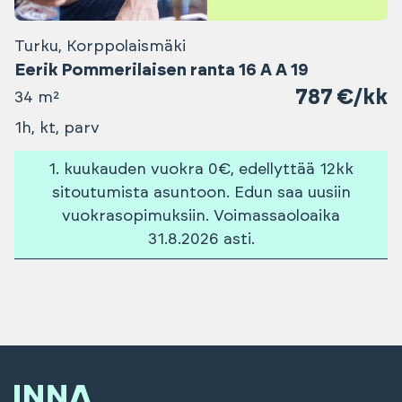
Turku, Korppolaismäki
Eerik Pommerilaisen ranta 16 A A 19
787 €/kk
34 m²
1h, kt, parv
1. kuukauden vuokra 0€, edellyttää 12kk
sitoutumista asuntoon. Edun saa uusiin
vuokrasopimuksiin. Voimassaoloaika
31.8.2026 asti.