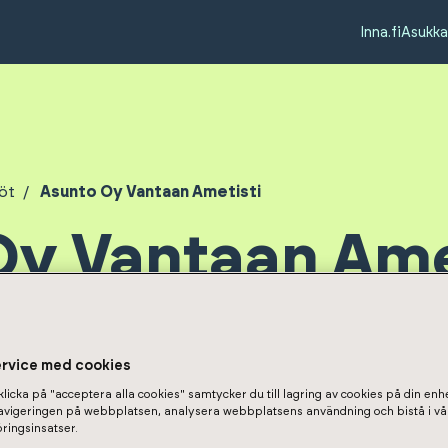
Inna.fi
Asukka
öt
Asunto Oy Vantaan Ametisti
y Vantaan Ame
ervice med cookies
licka på "acceptera alla cookies" samtycker du till lagring av cookies på din enhe
navigeringen på webbplatsen, analysera webbplatsens användning och bistå i vå
ringsinsatser.