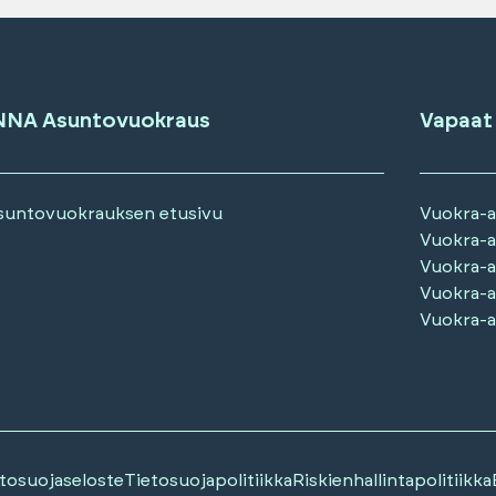
NNA Asuntovuokraus
Vapaat
suntovuokrauksen etusivu
Vuokra-
Vuokra-
Vuokra-
Vuokra-
Vuokra-
tosuojaseloste
Tietosuojapolitiikka
Riskienhallintapolitiikka