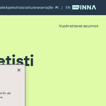
alle
Ajankohtaista
Vuokranantajille
FI
/
EN
Vuokrattavat asunnot
tisti
t för att
ra