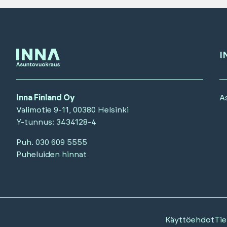
I
Inna Finland Oy
A
Valimotie 9-11, 00380 Helsinki
Y-tunnus
: 3434128-4
Puh.
030 609 5555
Puheluiden hinnat
Käyttöehdot
Tie