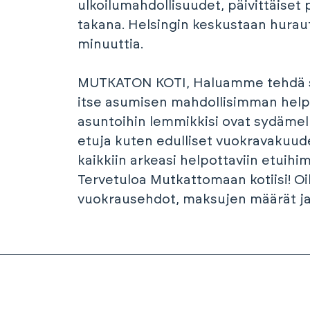
ulkoilumahdollisuudet, päivittäiset
takana. Helsingin keskustaan hurautt
minuuttia.
MUTKATON KOTI, Haluamme tehdä sin
itse asumisen mahdollisimman helpo
asuntoihin lemmikkisi ovat sydämel
etuja kuten edulliset vuokravakuud
kaikkiin arkeasi helpottaviin etuihi
Tervetuloa Mutkattomaan kotiisi! Oi
vuokrausehdot, maksujen määrät ja v