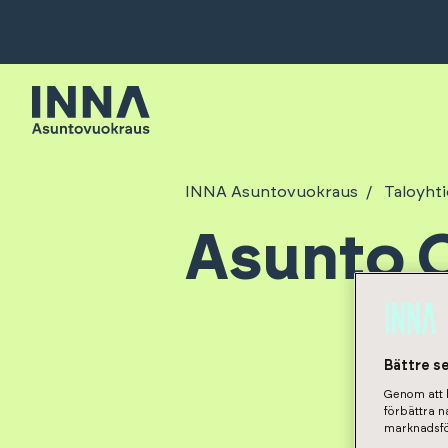
INNA Asuntovuokraus
Taloyhti
Asunto O
Bättre s
Genom att k
förbättra 
marknadsfö