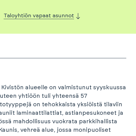
Taloyhtiön vapaat asunnot
e Kivistön alueelle on valmistunut syyskuussa
uteen yhtiöön tuli yhteensä 57
totyyppejä on tehokkaista yksiöistä tilaviin
uniit laminaattilattiat, astianpesukoneet ja
össä mahdollisuus vuokrata parkkihallista
Kaunis, vehreä alue, jossa monipuoliset