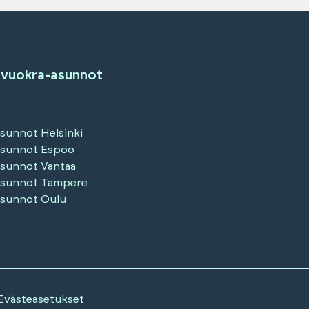
 vuokra-asunnot
asunnot
Helsinki
asunnot
Espoo
asunnot
Vantaa
asunnot
Tampere
asunnot
Oulu
Evästeasetukset