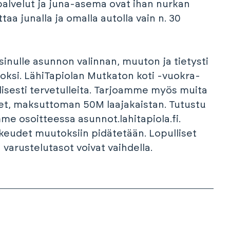
 palvelut ja juna-asema ovat ihan nurkan
aa junalla ja omalla autolla vain n. 30
ulle asunnon valinnan, muuton ja tietysti
ksi. LähiTapiolan Mutkaton koti -vuokra-
lisesti tervetulleita. Tarjoamme myös muita
et, maksuttoman 50M laajakaistan. Tutustu
mme osoitteessa asunnot.lahitapiola.fi.
keudet muutoksiin pidätetään. Lopulliset
arustelutasot voivat vaihdella.