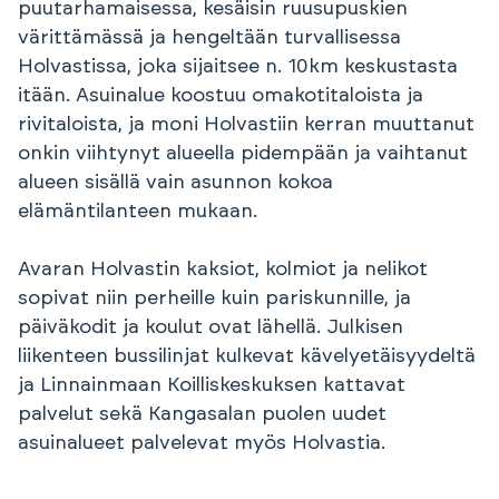
puutarhamaisessa, kesäisin ruusupuskien
värittämässä ja hengeltään turvallisessa
Holvastissa, joka sijaitsee n. 10km keskustasta
itään. Asuinalue koostuu omakotitaloista ja
rivitaloista, ja moni Holvastiin kerran muuttanut
onkin viihtynyt alueella pidempään ja vaihtanut
alueen sisällä vain asunnon kokoa
elämäntilanteen mukaan.
Avaran Holvastin kaksiot, kolmiot ja nelikot
sopivat niin perheille kuin pariskunnille, ja
päiväkodit ja koulut ovat lähellä. Julkisen
liikenteen bussilinjat kulkevat kävelyetäisyydeltä
ja Linnainmaan Koilliskeskuksen kattavat
palvelut sekä Kangasalan puolen uudet
asuinalueet palvelevat myös Holvastia.