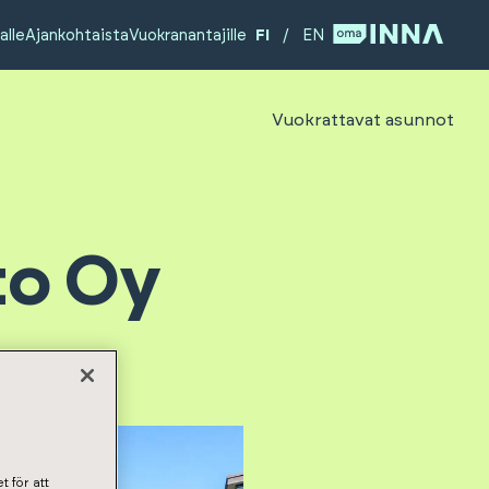
alle
Ajankohtaista
Vuokranantajille
FI
/
EN
Vuokrattavat asunnot
to Oy
t för att