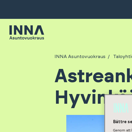
INNA Asuntovuokraus
Taloyhti
Astreank
Hyvinkää
Bättre s
Genom att k