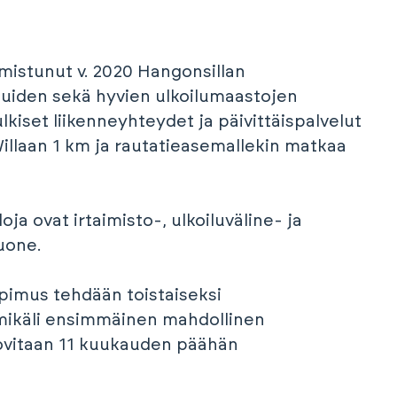
mistunut v. 2020 Hangonsillan
luiden sekä hyvien ulkoilumaastojen
lkiset liikenneyhteydet ja päivittäispalvelut
illaan 1 km ja rautatieasemallekin matkaa
ja ovat irtaimisto-, ulkoiluväline- ja
uone.
pimus tehdään toistaiseksi
 mikäli ensimmäinen mahdollinen
sovitaan 11 kuukauden päähän