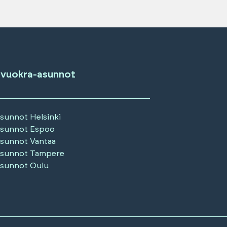
 vuokra-asunnot
asunnot
Helsinki
asunnot
Espoo
asunnot
Vantaa
asunnot
Tampere
asunnot
Oulu