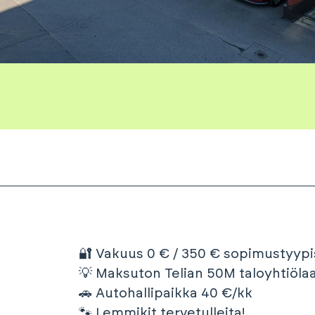
🔐 Vakuus 0 € / 350 € sopimustyypi
💡 Maksuton Telian 50M taloyhtiölaa
🚗 Autohallipaikka 40 €/kk
🐾 Lemmikit tervetulleita!