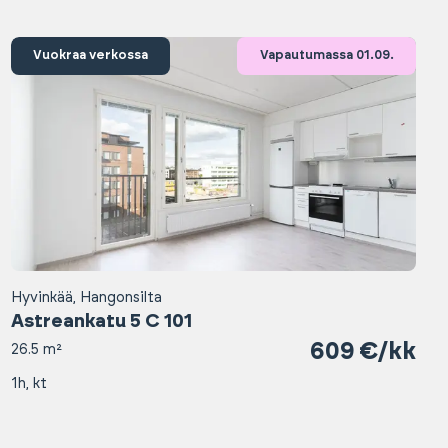
Vuokraa verkossa
Vapautumassa 01.09.
Hyvinkää, Hangonsilta
Astreankatu 5 C 101
609 €/kk
26.5 m²
1h, kt