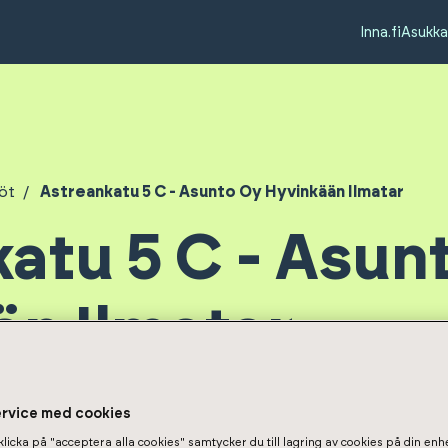
Inna.fi
Asukka
öt
Astreankatu 5 C - Asunto Oy Hyvinkään Ilmatar
atu 5 C - Asun
n Ilmatar
ervice med cookies
licka på "acceptera alla cookies" samtycker du till lagring av cookies på din enhe