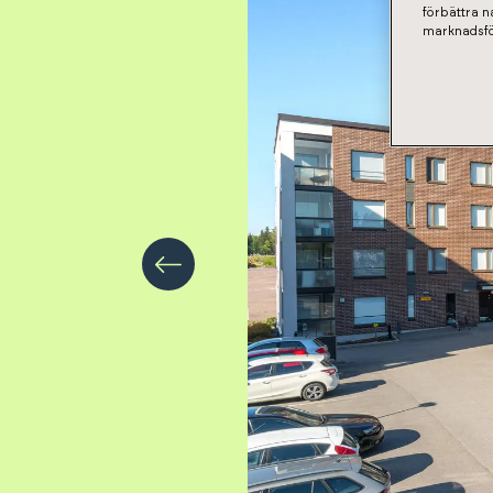
förbättra 
marknadsfö