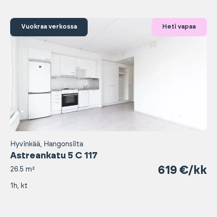
Vuokraa verkossa
Heti vapaa
Hyvinkää, Hangonsilta
Astreankatu 5 C 117
619 €/kk
26.5 m²
1h, kt