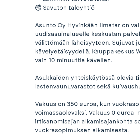
🚭 Savuton taloyhtiö
Asunto Oy Hyvinkään Ilmatar on val
uudisasuinalueelle keskustan palve
välittömään läheisyyteen. Sujuvat ju
kävelyetäisyydellä. Kauppakeskus W
vain 10 minuuttia kävellen.
Asukkaiden yhteiskäytössä olevia tilo
lastenvaunuvarastot sekä kuivaush
Vakuus on 350 euroa, kun vuokraso
voimassaolevaksi. Vakuus 0 euroa,
irtisanomisajan alkamisajankohta 
vuokrasopimuksen alkamisesta.