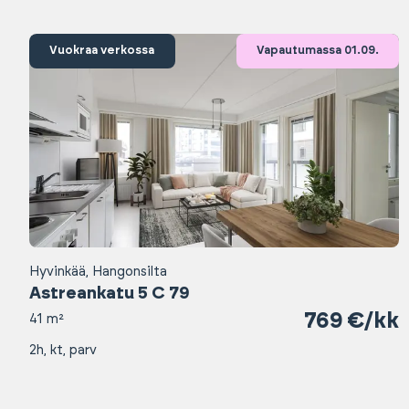
Vuokraa verkossa
Vapautumassa 01.09.
Hyvinkää, Hangonsilta
Astreankatu 5 C 79
769 €/kk
41 m²
2h, kt, parv