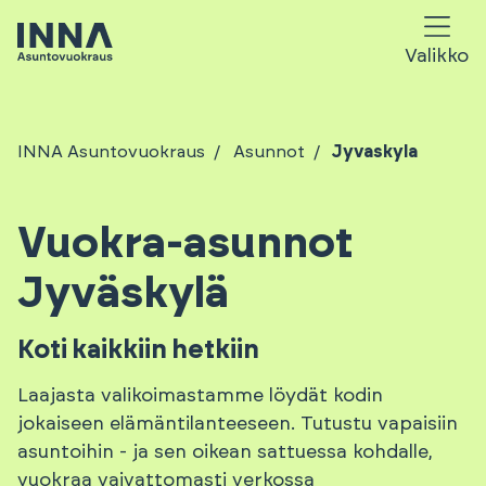
Valikko
INNA Asuntovuokraus
Asunnot
Jyvaskyla
Vuokra-asunnot
Jyväskylä
Koti kaikkiin hetkiin
Laajasta valikoimastamme löydät kodin
jokaiseen elämäntilanteeseen. Tutustu vapaisiin
asuntoihin - ja sen oikean sattuessa kohdalle,
vuokraa vaivattomasti verkossa