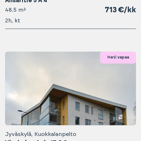
Ansaritie 5 A 4
713 €/kk
48.5 m²
2h, kt
Heti vapaa
Jyväskylä, Kuokkalanpelto