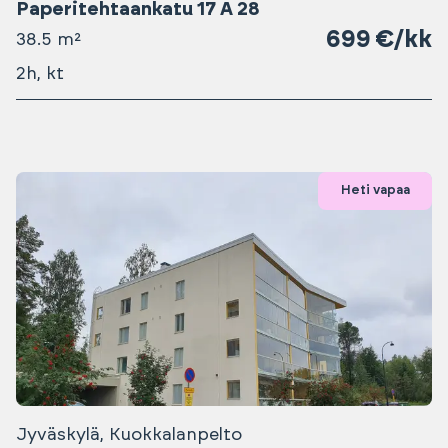
Paperitehtaankatu 17 A 28
699 €/kk
38.5 m²
2h, kt
Heti vapaa
Jyväskylä, Kuokkalanpelto