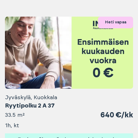
Heti vapaa
Jyväskylä, Kuokkala
Ryytipolku 2 A 37
640 €/kk
33.5 m²
1h, kt