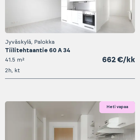
Jyväskylä, Palokka
Tiilitehtaantie 60 A 34
662 €/kk
41.5 m²
2h, kt
Heti vapaa