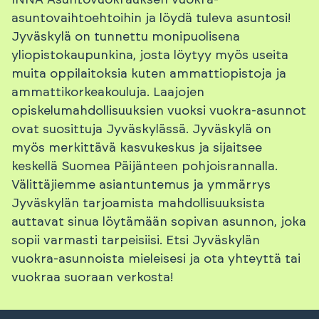
INNA Asuntovuokrauksen vuokra-
asuntovaihtoehtoihin ja löydä tuleva asuntosi!
Jyväskylä on tunnettu monipuolisena
yliopistokaupunkina, josta löytyy myös useita
muita oppilaitoksia kuten ammattiopistoja ja
ammattikorkeakouluja. Laajojen
opiskelumahdollisuuksien vuoksi vuokra-asunnot
ovat suosittuja Jyväskylässä. Jyväskylä on
myös merkittävä kasvukeskus ja sijaitsee
keskellä Suomea Päijänteen pohjoisrannalla.
Välittäjiemme asiantuntemus ja ymmärrys
Jyväskylän tarjoamista mahdollisuuksista
auttavat sinua löytämään sopivan asunnon, joka
sopii varmasti tarpeisiisi. Etsi Jyväskylän
vuokra-asunnoista mieleisesi ja ota yhteyttä tai
vuokraa suoraan verkosta!