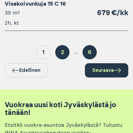
Visakoivunkuja 15 C 16
679 €/kk
39 m²
2h, kt
1
2
6
...
Edellinen
Seuraava
Vuokraa uusi koti Jyväskylästä jo
tänään!
Etsitkö vuokra-asuntoa Jyväskylästä? Tutustu