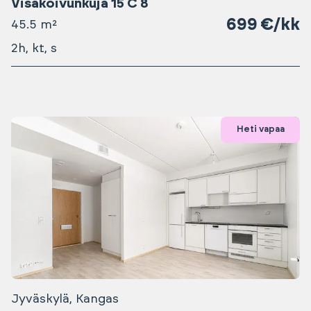
Visakoivunkuja 15 C 8
699 €/kk
45.5 m²
2h, kt, s
Heti vapaa
Jyväskylä, Kangas