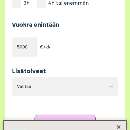
3h
4h tai enemmän
Vuokra enintään
€/kk
Lisätoiveet
Valitse
Etsi asuntoja