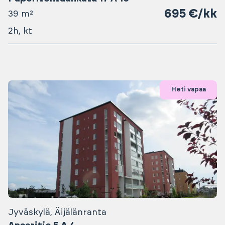
695 €/kk
39 m²
2h, kt
Heti vapaa
Jyväskylä, Äijälänranta