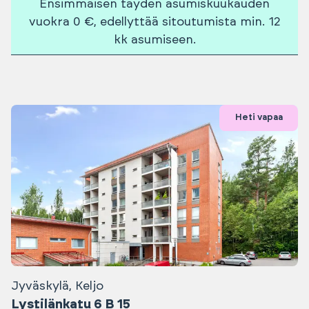
Ensimmäisen täyden asumiskuukauden
vuokra 0 €, edellyttää sitoutumista min. 12
kk asumiseen.
Heti vapaa
Jyväskylä, Keljo
Lystilänkatu 6 B 15