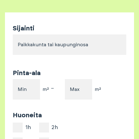
Sijainti
Paikkakunta tai kaupunginosa
Pinta-ala
–
Min
m²
Max
m²
Huoneita
1h
2h