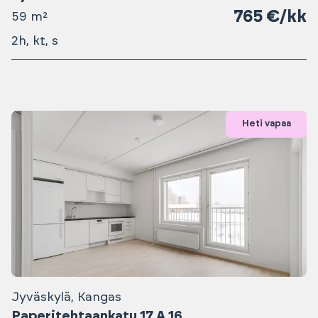
765 €/kk
59 m²
2h, kt, s
Heti vapaa
Jyväskylä, Kangas
Paperitehtaankatu 17 A 16