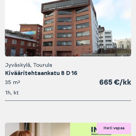
Jyväskylä, Tourula
Kivääritehtaankatu 8 D 16
665 €/kk
35 m²
1h, kt
Heti vapaa