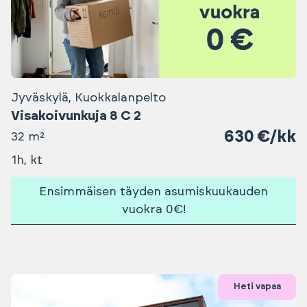
Jyväskylä, Kuokkalanpelto
Visakoivunkuja 8 C 2
630 €/kk
32 m²
1h, kt
Ensimmäisen täyden asumiskuukauden
vuokra 0€!
Heti vapaa