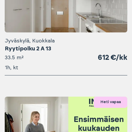
Jyväskylä, Kuokkala
Ryytipolku 2 A 13
612 €/kk
33.5 m²
1h, kt
Heti vapaa