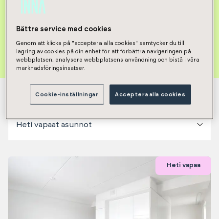
Bättre service med cookies
Poista kaikki valinnat
Genom att klicka på "acceptera alla cookies" samtycker du till
lagring av cookies på din enhet för att förbättra navigeringen på
webbplatsen, analysera webbplatsens användning och bistå i våra
marknadsföringsinsatser.
Näytetään tulokset 1-12 / 63
Cookie-inställningar
Acceptera alla cookies
Heti vapaat asunnot
Heti vapaa