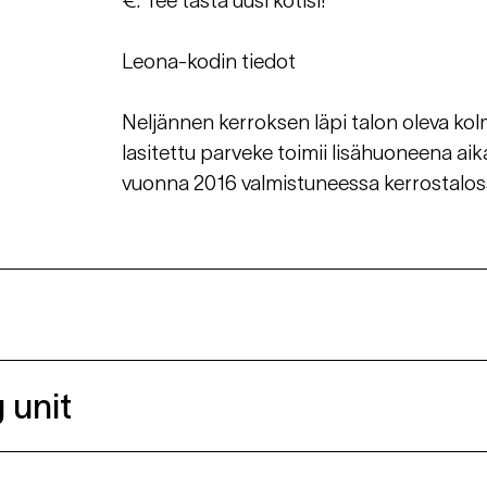
€. Tee tästä uusi kotisi!
Leona-kodin tiedot
Neljännen kerroksen läpi talon oleva kolm
lasitettu parveke toimii lisähuoneena aik
vuonna 2016 valmistuneessa kerrostalos
 unit