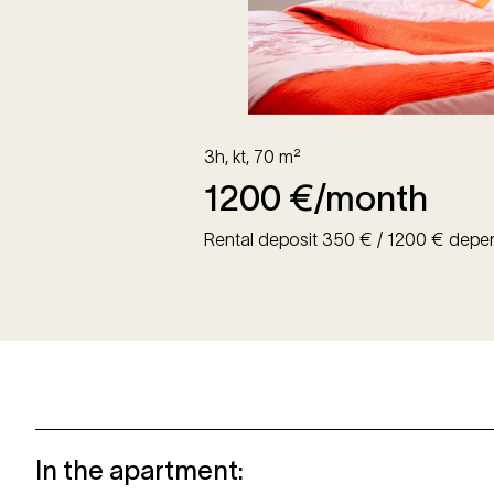
3h, kt
,
70
m²
1200
€/month
Rental deposit 350 € / 1200 € depe
In the apartment
: