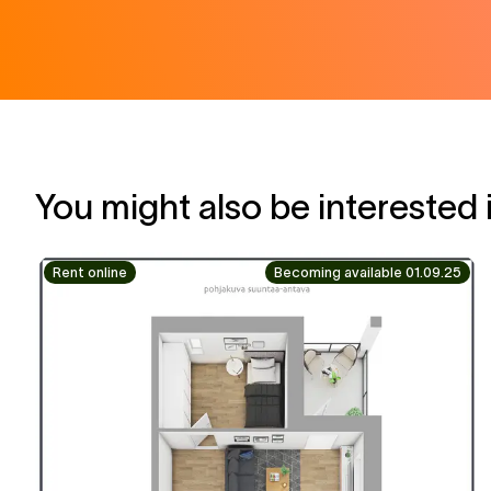
You might also be interested 
Rent online
Becoming available 01.09.25