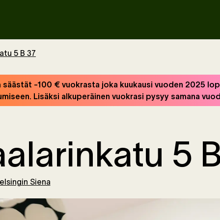
atu 5 B 37
säästät -100 € vuokrasta joka kuukausi vuoden 2025 lopp
miseen. Lisäksi alkuperäinen vuokrasi pysyy samana vuo
alarinkatu 5 B
elsingin Siena