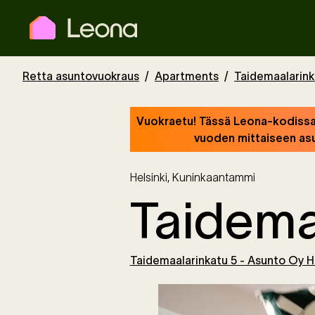
Retta asuntovuokraus
Apartments
Taidemaalarink
Vuokraetu! Tässä Leona-kodissa 
vuoden mittaiseen asu
Helsinki
,
Kuninkaantammi
Taidema
Taidemaalarinkatu 5 - Asunto Oy H