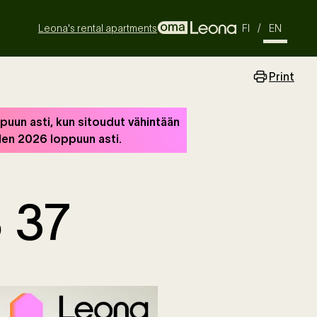
Leona's rental apartments
FI
/
EN
Print
uun asti, kun sitoudut vähintään
den 2026 loppuun asti.
 37