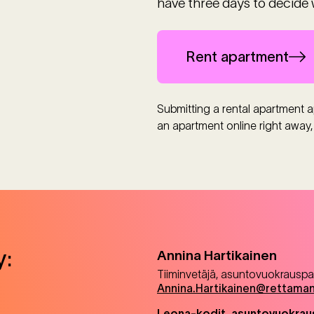
have three days to decide 
Rent apartment
Submitting a rental apartment ap
an apartment online right away,
y:
Annina
Hartikainen
Tiiminvetäjä, asuntovuokrauspa
Annina.Hartikainen@rettama
Leona-kodit, asuntovuokrau