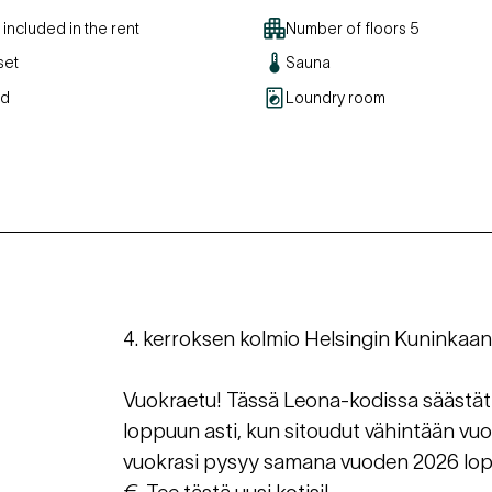
included in the rent
Number of floors
5
set
Sauna
ed
Loundry room
4. kerroksen kolmio Helsingin Kuninka
Vuokraetu! Tässä Leona-kodissa säästät
loppuun asti, kun sitoudut vähintään vu
vuokrasi pysyy samana vuoden 2026 lopp