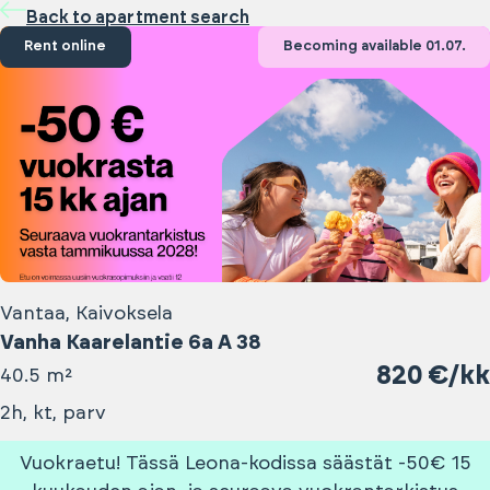
Back to apartment search
Rent online
Becoming available 01.07.
Vantaa, Kaivoksela
Vanha Kaarelantie 6a A 38
820 €/kk
40.5 m²
2h, kt, parv
Vuokraetu! Tässä Leona-kodissa säästät -50€ 15