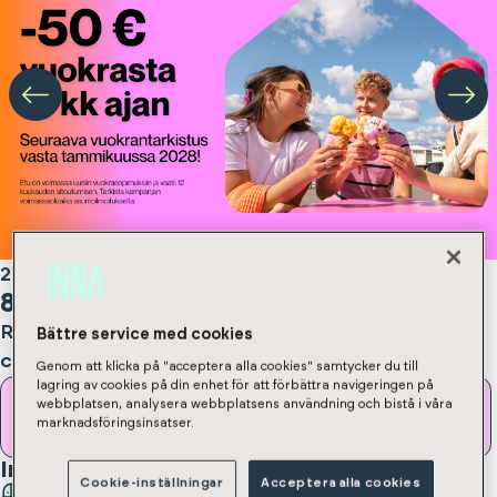
2h, kt
,
48
m²
850
€/month
Rental deposit 350 € / 850 € depending on
Bättre service med cookies
contract type
Genom att klicka på "acceptera alla cookies" samtycker du till
lagring av cookies på din enhet för att förbättra navigeringen på
webbplatsen, analysera webbplatsens användning och bistå i våra
Submit an apartment application
marknadsföringsinsatser.
In the apartment
:
Cookie-inställningar
Acceptera alla cookies