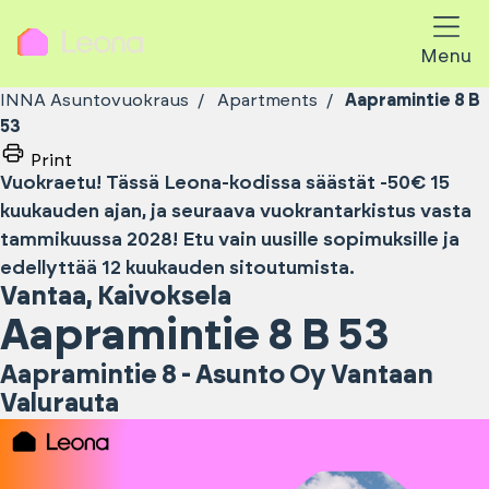
Menu
INNA Asuntovuokraus
Apartments
Aapramintie 8 B
53
Print
Vuokraetu! Tässä Leona-kodissa säästät -50€ 15
kuukauden ajan, ja seuraava vuokrantarkistus vasta
tammikuussa 2028! Etu vain uusille sopimuksille ja
edellyttää 12 kuukauden sitoutumista.
Vantaa
,
Kaivoksela
Aapramintie 8 B 53
Aapramintie 8 - Asunto Oy Vantaan
Valurauta