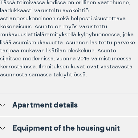
Tässä toimivassa kodissa on erillinen vaatehuone,
laadukkaasti varusteltu avokeittiö
astianpesukoneineen sekä helposti sisustettava
kokonaisuus. Asunto on myös varustettu
mukavuuslattialämmityksellä kylpyhuoneessa, joka
lisää asumismukavuutta. Asunnon lasitettu parveke
tarjoaa mukavan lisätilan oleskeluun. Asunto
sijaitsee modernissa, vuonna 2016 valmistuneessa
kerrostalossa. Ilmoituksen kuvat ovat vastaavasta
asunnosta samassa taloyhtiössä.
Apartment details
Equipment of the housing unit