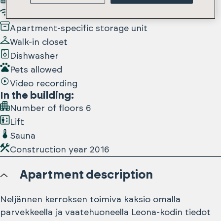
Balcony
Broadband included in the rent
Apartment-specific storage unit
Walk-in closet
Dishwasher
Pets allowed
Video recording
In the building
:
Number of floors
6
Lift
Sauna
Construction year
2016
Apartment description
Neljännen kerroksen toimiva kaksio omalla
parvekkeella ja vaatehuoneella Leona-kodin tiedot