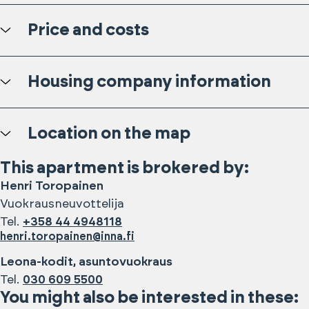
Price and costs
Housing company information
Location on the map
This apartment is brokered by:
Henri
Toropainen
Vuokrausneuvottelija
Tel.
+358 44 4948118
henri.toropainen@inna.fi
Leona-kodit, asuntovuokraus
Tel.
030 609 5500
You might also be interested in these: