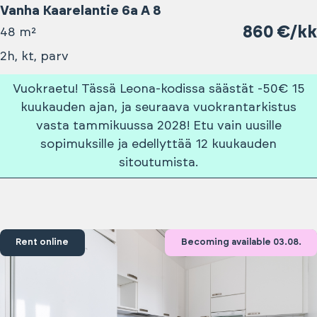
Vanha Kaarelantie 6a A 8
860 €/kk
48 m²
2h, kt, parv
Vuokraetu! Tässä Leona-kodissa säästät -50€ 15
kuukauden ajan, ja seuraava vuokrantarkistus
vasta tammikuussa 2028! Etu vain uusille
sopimuksille ja edellyttää 12 kuukauden
sitoutumista.
Rent online
Becoming available 03.08.