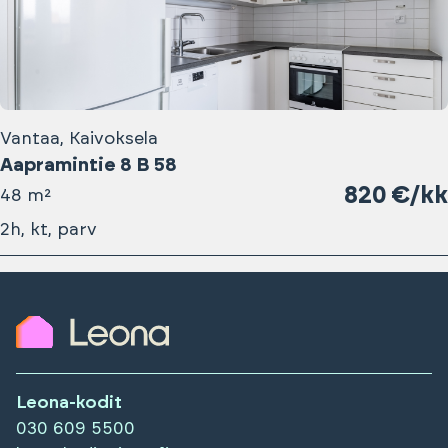
Vantaa, Kaivoksela
Aapramintie 8 B 58
820 €/kk
48 m²
2h, kt, parv
Leona-kodit
030 609 5500