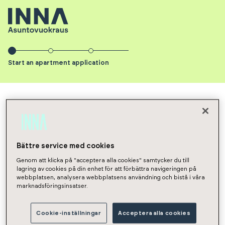
Start an apartment application
INNA Asuntovuokraus
Apartments
NaN
Application
Start an apartment
Bättre service med cookies
Genom att klicka på "acceptera alla cookies" samtycker du till
application
lagring av cookies på din enhet för att förbättra navigeringen på
webbplatsen, analysera webbplatsens användning och bistå i våra
marknadsföringsinsatser.
Start date of rental agreement
Cookie-inställningar
Acceptera alla cookies