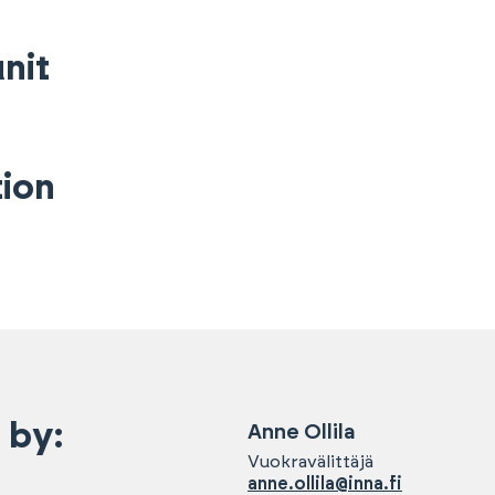
nit
ion
 by:
Anne
Ollila
Vuokravälittäjä
anne.ollila@inna.fi