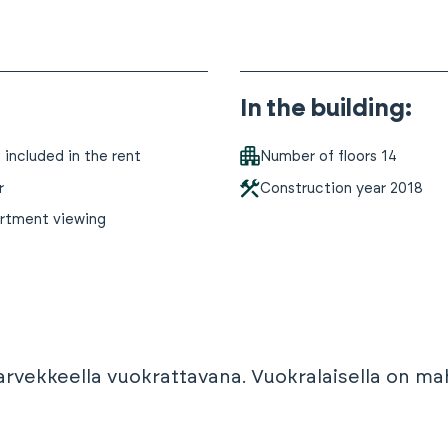
In the building
:
included in the rent
Number of floors
14
r
Construction year
2018
artment viewing
a parvekkeella vuokrattavana. Vuokralaisella on 