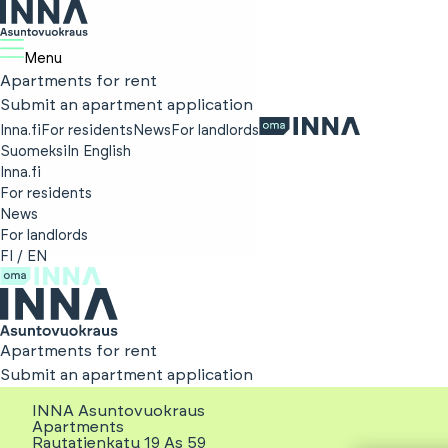
Menu
Apartments for rent
Submit an apartment application
Inna.fi
For residents
News
For landlords
Suomeksi
In English
Inna.fi
For residents
News
For landlords
FI
/
EN
Apartments for rent
Submit an apartment application
INNA Asuntovuokraus
Apartments
Rautatienkatu 19 As 59