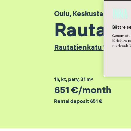
Oulu
,
Keskusta
Rautatie
Bättre s
Genom att k
förbättra 
marknadsfö
Rautatienkatu 19 - Asu
1h, kt, parv
,
31
m²
651
€/month
Rental deposit 651 €