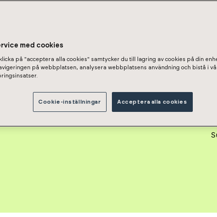
nkatu 19 As 59
ervice med cookies
licka på "acceptera alla cookies" samtycker du till lagring av cookies på din enhe
navigeringen på webbplatsen, analysera webbplatsens användning och bistå i vå
ringsinsatser.
nto Oy Oulun Asemantorni I
Cookie-inställningar
Acceptera alla cookies
S