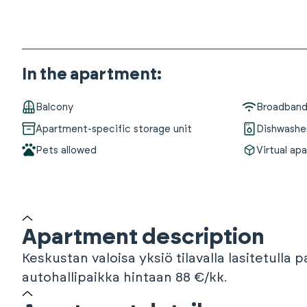
In the apartment
:
Balcony
Broadband 
Apartment-specific storage unit
Dishwashe
Pets allowed
Virtual ap
Apartment description
Keskustan valoisa yksiö tilavalla lasitetull
autohallipaikka hintaan 88 €/kk.