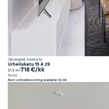
Järvenpää, Keskusta
Urheilukatu 15 A 29
718 €/kk
31.5 m²
1h+kt
Rent online
Becoming available 03.08.