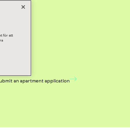
t för att
ra
ubmit an apartment application