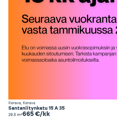
Kerava, Kerava
Santaniitynkatu 15 A 35
665 €/kk
29.5 m²