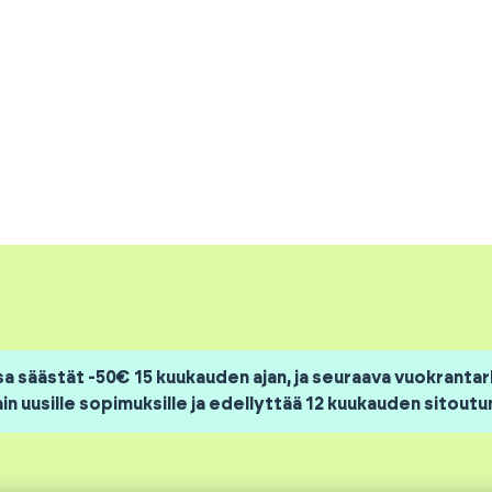
 säästät -50€ 15 kuukauden ajan, ja seuraava vuokranta
ain uusille sopimuksille ja edellyttää 12 kuukauden sitoutu