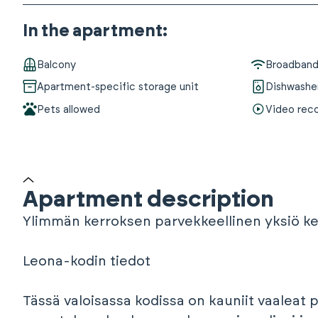
In the apartment
:
Balcony
Broadband 
Apartment-specific storage unit
Dishwashe
Pets allowed
Video rec
Apartment description
Ylimmän kerroksen parvekkeellinen yksiö kes
Leona-kodin tiedot
Tässä valoisassa kodissa on kauniit vaaleat p