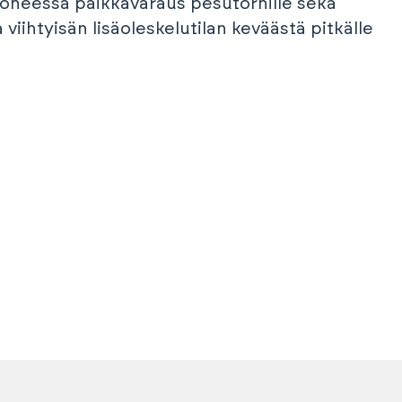
uoneessa paikkavaraus pesutornille sekä
viihtyisän lisäoleskelutilan keväästä pitkälle