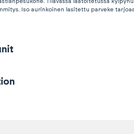
 astianpesukone. Tilavassa laatoitetussa kylpyh
itys. Iso aurinkoinen lasitettu parveke tarjoaa 
nit
ion