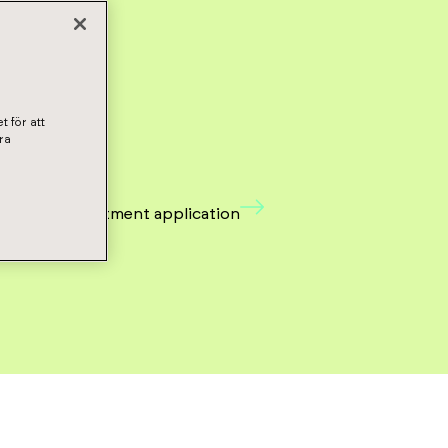
t för att
ra
ubmit an apartment application