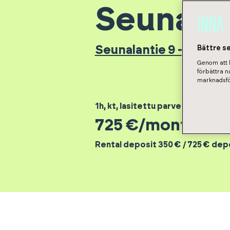
Seunalan
Seunalantie 9 - Asunto
Bättre s
Genom att k
förbättra 
marknadsfö
1h, kt, lasitettu parveke
,
31
m²
725
€/month
Rental deposit 350 € / 725 € de