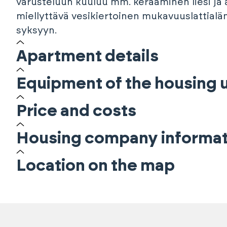
varusteluun kuuluu mm. keraaminen liesi ja
miellyttävä vesikiertoinen mukavuuslattialämm
syksyyn.
Apartment details
Equipment of the housing u
Price and costs
Housing company informat
Location on the map