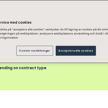
tie 9 A 44
 Oy Keravan Aleksintarha
ervice med cookies
licka på "acceptera alla cookies" samtycker du till lagring av cookies på din enhe
navigeringen på webbplatsen, analysera webbplatsens användning och bistå i vå
ringsinsatser.
Cookie-inställningar
Acceptera alla cookies
S
pending on contract type