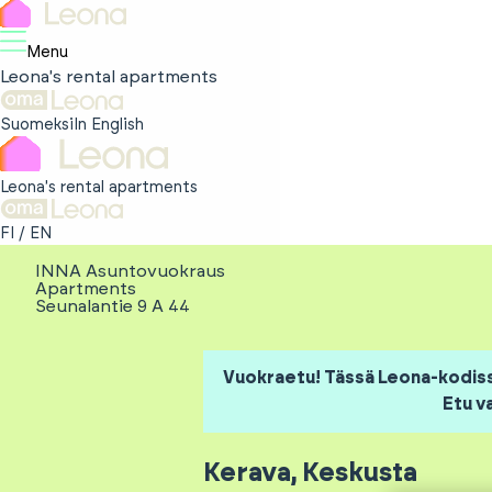
Menu
Leona's rental apartments
Suomeksi
In English
Leona's rental apartments
FI
/
EN
INNA Asuntovuokraus
Apartments
Seunalantie 9 A 44
Vuokraetu! Tässä Leona-kodissa
Etu v
Kerava
,
Keskusta