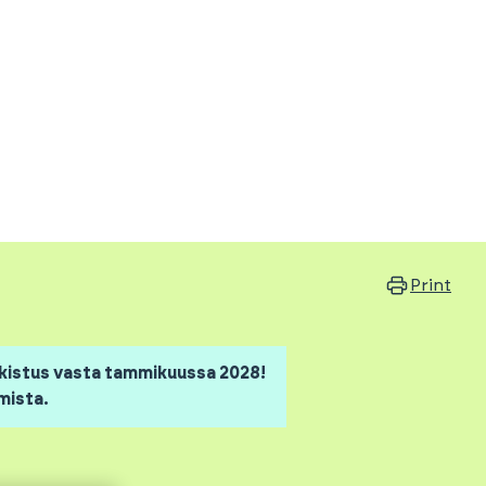
Print
rkistus vasta tammikuussa 2028!
mista.