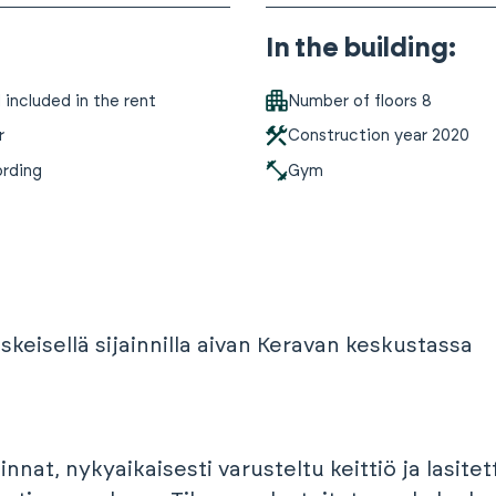
In the building
:
included in the rent
Number of floors
8
r
Construction year
2020
ording
Gym
keisellä sijainnilla aivan Keravan keskustassa
innat, nykyaikaisesti varusteltu keittiö ja lasit