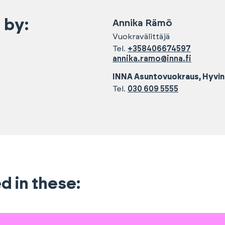
 by:
Annika
Rämö
Vuokravälittäjä
Tel.
+358406674597
annika.ramo@inna.fi
INNA Asuntovuokraus, Hyvi
Tel.
030 609 5555
d in these: