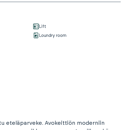
Lift
Loundry room
ettu eteläparveke. Avokeittiön moderniin