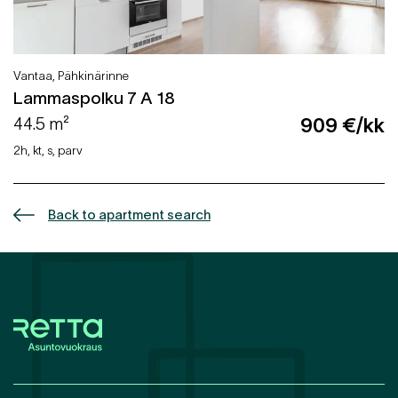
Vantaa, Pähkinärinne
Lammaspolku 7 A 18
44.5 m²
909 €/kk
2h, kt, s, parv
Back to apartment search