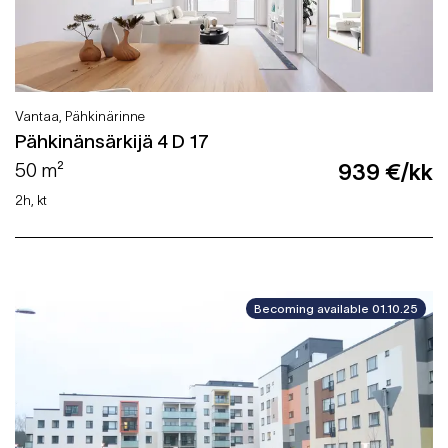
Vantaa, Pähkinärinne
Pähkinänsärkijä 4 D 17
50 m²
939 €/kk
2h, kt
Becoming available 01.10.25