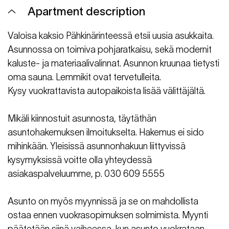
Apartment description
Valoisa kaksio Pähkinärinteessä etsii uusia asukkaita.
Asunnossa on toimiva pohjaratkaisu, sekä modernit
kaluste- ja materiaalivalinnat. Asunnon kruunaa tietysti
oma sauna. Lemmikit ovat tervetulleita.
Kysy vuokrattavista autopaikoista lisää välittäjältä.
Mikäli kiinnostuit asunnosta, täytäthän
asuntohakemuksen ilmoitukselta. Hakemus ei sido
mihinkään. Yleisissä asunnonhakuun liittyvissä
kysymyksissä voitte olla yhteydessä
asiakaspalveluumme, p. 030 609 5555
Asunto on myös myynnissä ja se on mahdollista
ostaa ennen vuokrasopimuksen solmimista. Myynti
päätetään siinä vaiheessa, kun asunto vuokrataan.