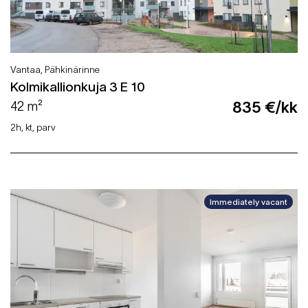
Vantaa, Pähkinärinne
Kolmikallionkuja 3 E 10
42 m²
835 €/kk
2h, kt, parv
Immediately vacant