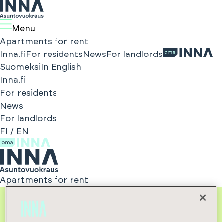
Menu
Apartments for rent
Inna.fi
For residents
News
For landlords
Suomeksi
In English
Inna.fi
For residents
News
For landlords
FI
/
EN
Apartments for rent
INNA Asuntovuokraus
Properties
Kolmikallionkuja 3 - Asunto Oy Vantaan Kruununmasto