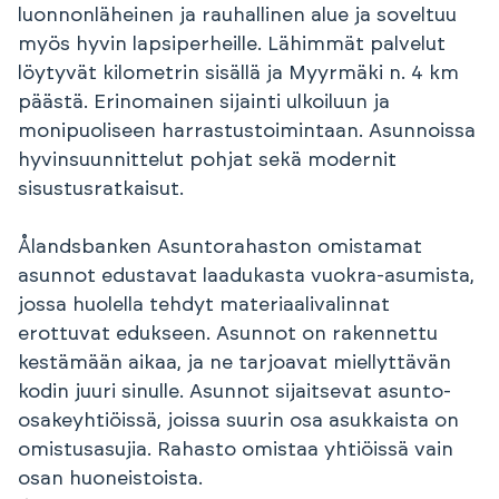
luonnonläheinen ja rauhallinen alue ja soveltuu
myös hyvin lapsiperheille. Lähimmät palvelut
löytyvät kilometrin sisällä ja Myyrmäki n. 4 km
päästä. Erinomainen sijainti ulkoiluun ja
monipuoliseen harrastustoimintaan. Asunnoissa
hyvinsuunnittelut pohjat sekä modernit
sisustusratkaisut.
Ålandsbanken Asuntorahaston omistamat
asunnot edustavat laadukasta vuokra-asumista,
jossa huolella tehdyt materiaalivalinnat
erottuvat edukseen. Asunnot on rakennettu
kestämään aikaa, ja ne tarjoavat miellyttävän
kodin juuri sinulle. Asunnot sijaitsevat asunto-
osakeyhtiöissä, joissa suurin osa asukkaista on
omistusasujia. Rahasto omistaa yhtiöissä vain
osan huoneistoista.