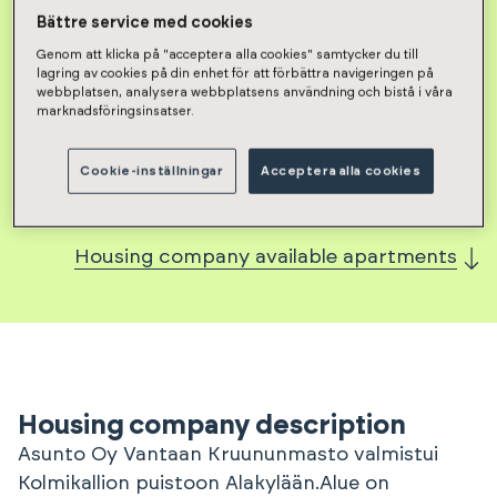
Bättre service med cookies
Kolmikallionkuja 3 -
Genom att klicka på "acceptera alla cookies" samtycker du till
lagring av cookies på din enhet för att förbättra navigeringen på
Asunto Oy Vantaan
webbplatsen, analysera webbplatsens användning och bistå i våra
marknadsföringsinsatser.
Kruununmasto
Cookie-inställningar
Acceptera alla cookies
Housing company available apartments
Housing company description
Asunto Oy Vantaan Kruununmasto valmistui
Kolmikallion puistoon Alakylään.Alue on