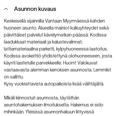
Asunnon kuvaus
Keskeisellä sijainnilla Vantaan Myyrmäessä kahden
huoneen asunto. Alueella mainiot kulkuyhteydet sekä
päivittäiset palvelut kävelymatkan päässä. Kodissa
laadukkaat materiaali ja kalustevalinnat;
lattiamateriaalina parketti, kylpyhuoneessa laatoitus.
Kodissa avokeittiö yhdistettynä olohuoneeseen, josta
käynti lasitetulle parvekkeelle. Huom! Valokuvat
vastaavasta alemman kerroksen asunnosta. Lemmikit
on sallittu.
Kysy vuokrattavista autopaikoista lisää välittäjältä.
Mikäli kiinnostuit asunnosta, täytäthän
asuntohakemuksen ilmoitukselta. Hakemus ei sido
mihinkään. Yleisissä asunnonhakuun liittyvissä