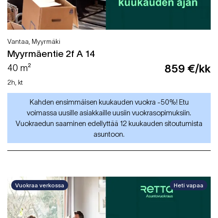
Vantaa, Myyrmäki
Myyrmäentie 2f A 14
40 m²
859 €/kk
2h, kt
Kahden ensimmäisen kuukauden vuokra -50%! Etu
voimassa uusille asiakkaille uusiin vuokrasopimuksiin.
Vuokraedun saaminen edellyttää 12 kuukauden sitoutumista
asuntoon.
Vuokraa verkossa
Heti vapaa