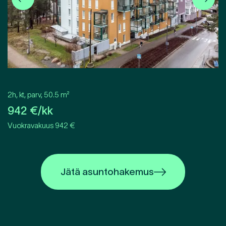
2h, kt, parv
,
50.5
m²
942
€/kk
Vuokravakuus 942 €
Jätä asuntohakemus