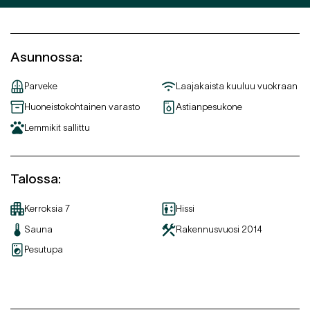
Asunnossa
:
Parveke
Laajakaista kuuluu vuokraan
Huoneistokohtainen varasto
Astianpesukone
Lemmikit sallittu
Talossa
:
Kerroksia
7
Hissi
Sauna
Rakennusvuosi
2014
Pesutupa