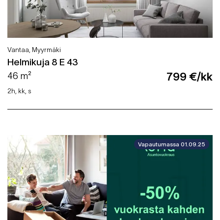
Vantaa, Myyrmäki
Helmikuja 8 E 43
46 m²
799 €/kk
2h, kk, s
Vapautumassa 01.09.25