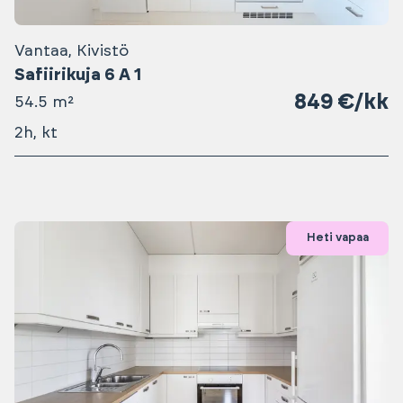
Vantaa, Kivistö
Safiirikuja 6 A 1
849 €/kk
54.5 m²
2h, kt
Heti vapaa