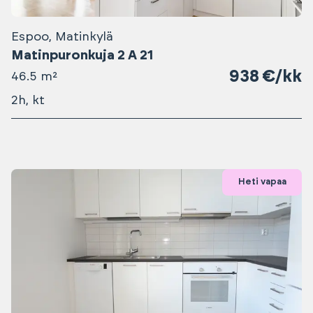
Espoo, Matinkylä
Matinpuronkuja 2 A 21
938 €/kk
46.5 m²
2h, kt
Heti vapaa