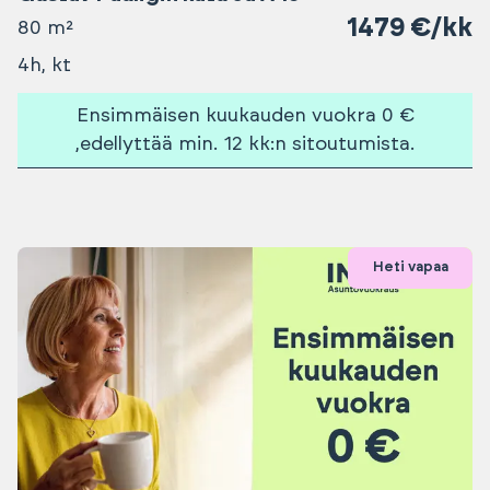
1479 €/kk
80 m²
4h, kt
Ensimmäisen kuukauden vuokra 0 €
,edellyttää min. 12 kk:n sitoutumista.
Heti vapaa