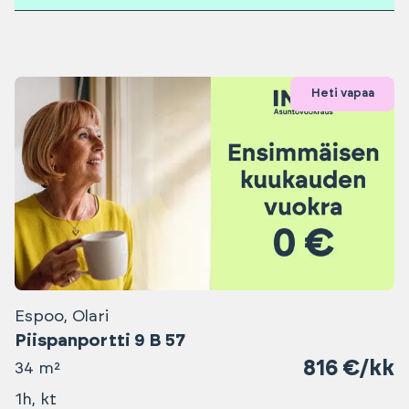
Heti vapaa
Espoo, Olari
Piispanportti 9 B 57
816 €/kk
34 m²
1h, kt