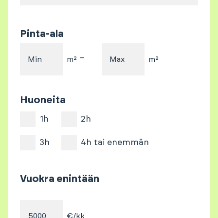
Pinta-ala
–
Min
m²
Max
m²
Huoneita
1h
2h
3h
4h tai enemmän
Vuokra enintään
€/kk