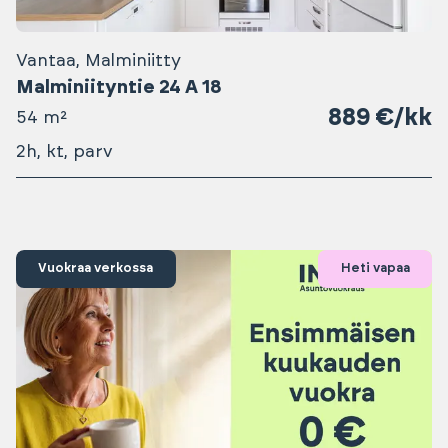
Vantaa, Malminiitty
Malminiityntie 24 A 18
889 €/kk
54 m²
2h, kt, parv
Vuokraa verkossa
Heti vapaa