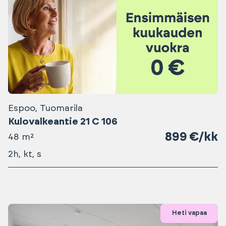
Espoo, Tuomarila
Kulovalkeantie 21 C 106
899 €/kk
48 m²
2h, kt, s
Heti vapaa