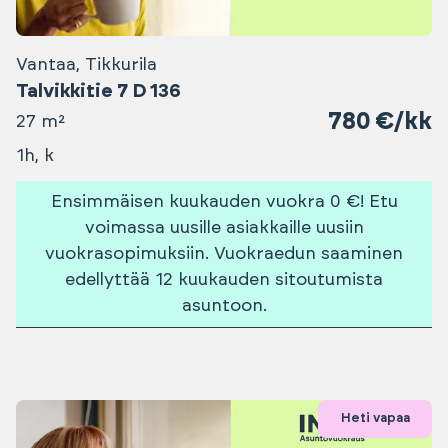
Vantaa, Tikkurila
Talvikkitie 7 D 136
780 €/kk
27 m²
1h, k
Ensimmäisen kuukauden vuokra 0 €! Etu
voimassa uusille asiakkaille uusiin
vuokrasopimuksiin. Vuokraedun saaminen
edellyttää 12 kuukauden sitoutumista
asuntoon.
Heti vapaa