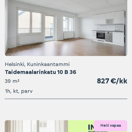
Helsinki, Kuninkaantammi
Taidemaalarinkatu 10 B 36
827 €/kk
39 m²
1h, kt, parv
Heti vapaa