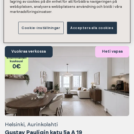
lagring av cookies på din enhet för att förbättra navigeringen på
Näytetään tulokset 1-12 / 1307
webbplatsen, analysera webbplatsens användning och bistå i våra
marknadsföringsinsatser.
Heti vapaat asunnot
Cookie-inställningar
Acceptera alla cookies
Vuokraa verkossa
Heti vapaa
Helsinki, Aurinkolahti
Gustav Pauligin katu 5a A 19