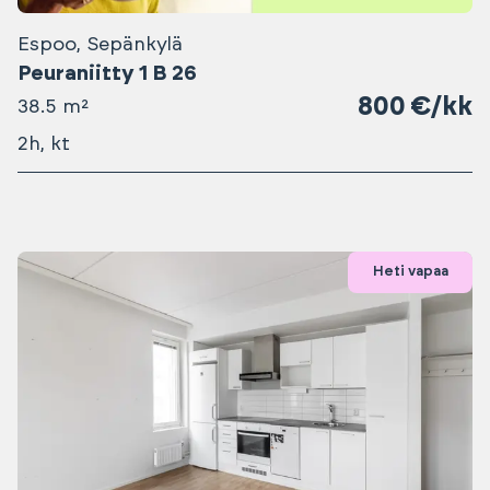
Espoo, Sepänkylä
Peuraniitty 1 B 26
800 €/kk
38.5 m²
2h, kt
Heti vapaa