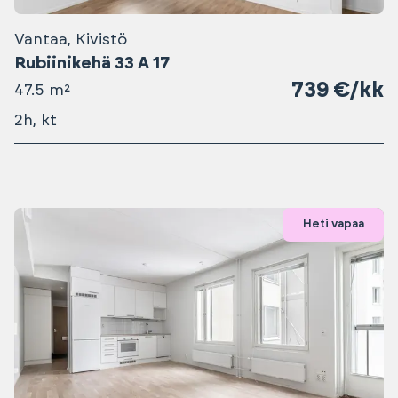
Vantaa, Kivistö
Rubiinikehä 33 A 17
739 €/kk
47.5 m²
2h, kt
Heti vapaa