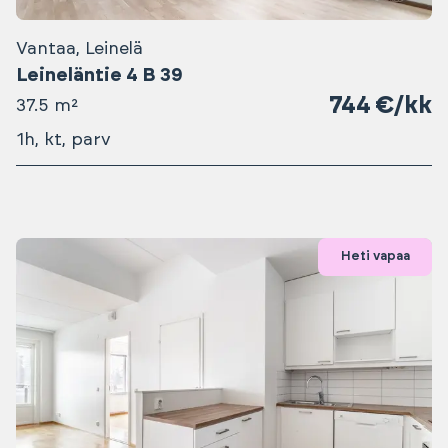
Vantaa, Leinelä
Leineläntie 4 B 39
744 €/kk
37.5 m²
1h, kt, parv
Heti vapaa