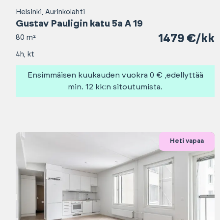
Helsinki, Aurinkolahti
Gustav Pauligin katu 5a A 19
1479 €/kk
80 m²
4h, kt
Ensimmäisen kuukauden vuokra 0 € ,edellyttää
min. 12 kk:n sitoutumista.
Heti vapaa