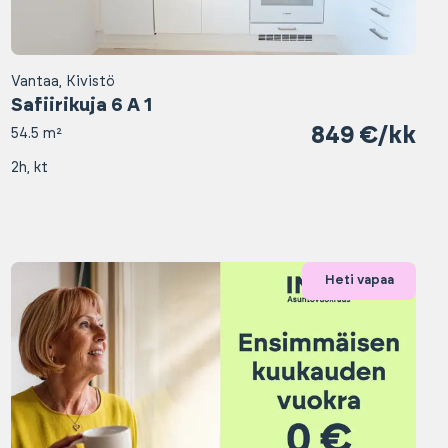
Vantaa, Kivistö
Safiirikuja 6 A 1
849 €/kk
54.5 m²
2h, kt
Heti vapaa