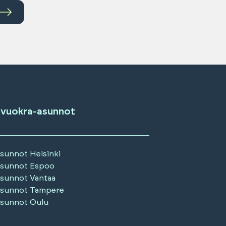
 vuokra-asunnot
asunnot
Helsinki
asunnot
Espoo
asunnot
Vantaa
asunnot
Tampere
asunnot
Oulu