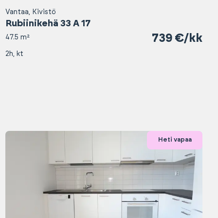
Vantaa, Kivistö
Rubiinikehä 33 A 17
739 €/kk
47.5 m²
2h, kt
Heti vapaa