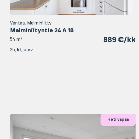
Vantaa, Malminiitty
Malminiityntie 24 A 18
889 €/kk
54 m²
2h, kt, parv
Heti vapaa