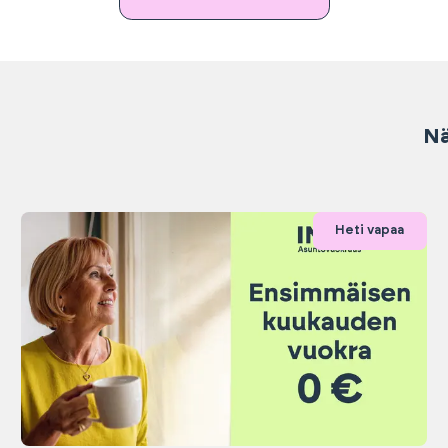
Nä
Heti vapaa