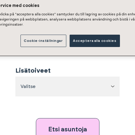
ervice med cookies
licka på "acceptera alla cookies" samtycker du till lagring av cookies på din enhe
navigeringen på webbplatsen, analysera webbplatsens användning och bistå i vå
Pinta-ala
ringsinsatser.
–
Min
m²
Max
m²
Cookie-inställningar
Acceptera alla cookies
Lisätoiveet
Valitse
Etsi asuntoja