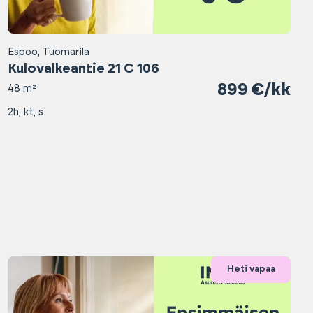
Espoo, Tuomarila
Kulovalkeantie 21 C 106
899 €/kk
48 m²
2h, kt, s
Heti vapaa