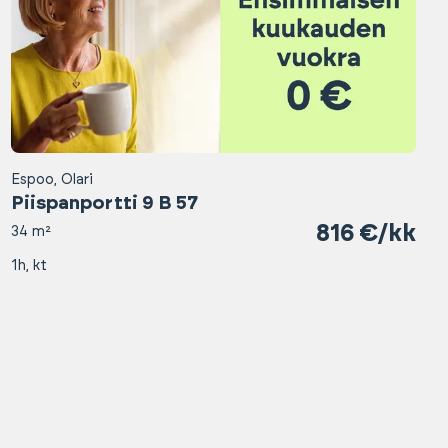
Espoo, Olari
Piispanportti 9 B 57
816 €/kk
34 m²
1h, kt