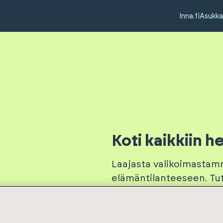
Inna.fi
Asukka
Koti kaikkiin he
Laajasta valikoimastam
elämäntilanteeseen. Tut
sattuessa kohdalle, vuo