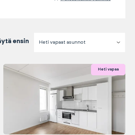
ytä ensin
Heti vapaat asunnot
Heti vapaa