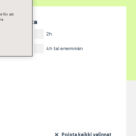
t för att
ra
Huoneita
1h
2h
3h
4h tai enemmän
Poista kaikki valinnat