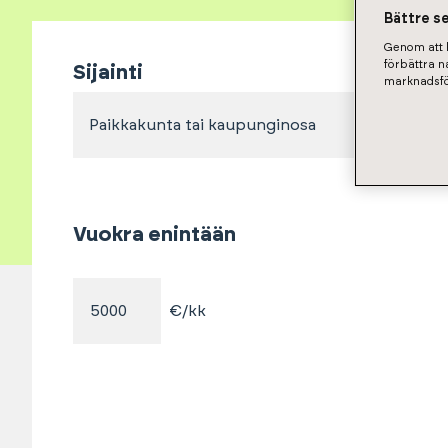
Bättre s
Genom att k
förbättra 
Sijainti
marknadsfö
Paikkakunta tai kaupunginosa
Vuokra enintään
€/kk