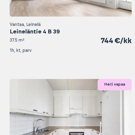
Vantaa, Leinelä
Leineläntie 4 B 39
744 €/kk
37.5 m²
1h, kt, parv
Heti vapaa