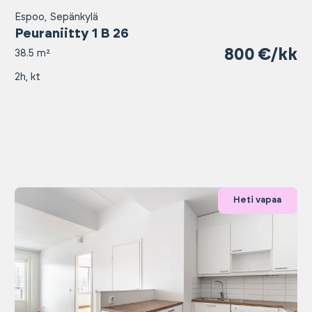
Espoo, Sepänkylä
Peuraniitty 1 B 26
800 €/kk
38.5 m²
2h, kt
Heti vapaa