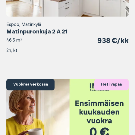
Espoo, Matinkylä
Matinpuronkuja 2 A 21
938 €/kk
46.5 m²
2h, kt
Vuokraa verkossa
Heti vapaa