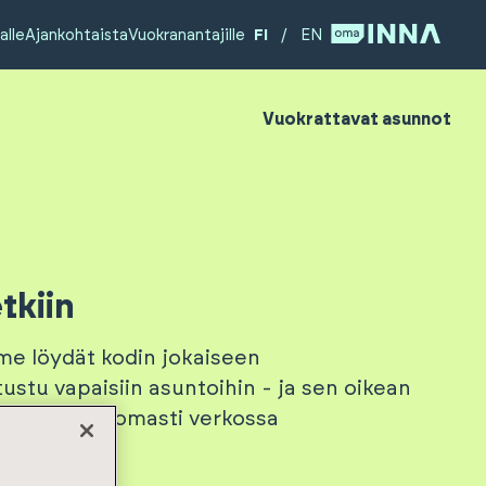
alle
Ajankohtaista
Vuokranantajille
FI
/
EN
Vuokrattavat asunnot
tkiin
me löydät kodin jokaiseen
ustu vapaisiin asuntoihin - ja sen oikean
kraa vaivattomasti verkossa