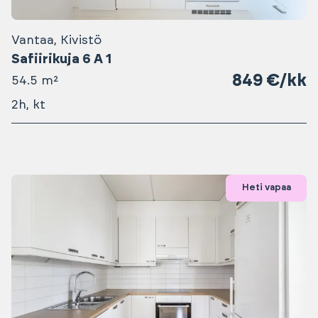
Vantaa, Kivistö
Safiirikuja 6 A 1
849 €/kk
54.5 m²
2h, kt
Heti vapaa