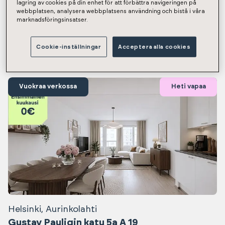
lagring av cookies på din enhet för att förbättra navigeringen på
Näytetään tulokset 1-12 / 1320
webbplatsen, analysera webbplatsens användning och bistå i våra
marknadsföringsinsatser.
Heti vapaat asunnot
Cookie-inställningar
Acceptera alla cookies
Vuokraa verkossa
Heti vapaa
Helsinki, Aurinkolahti
Gustav Pauligin katu 5a A 19