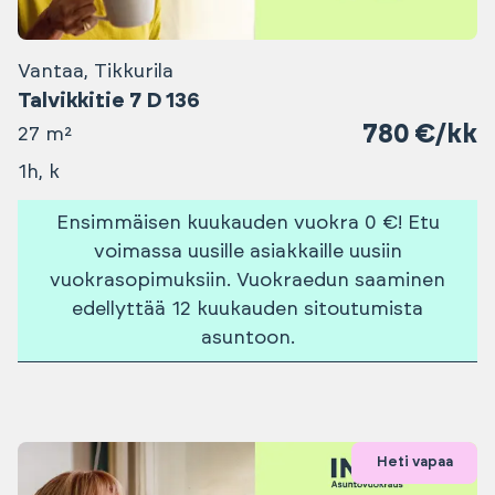
Vantaa, Tikkurila
Talvikkitie 7 D 136
780 €/kk
27 m²
1h, k
Ensimmäisen kuukauden vuokra 0 €! Etu
voimassa uusille asiakkaille uusiin
vuokrasopimuksiin. Vuokraedun saaminen
edellyttää 12 kuukauden sitoutumista
asuntoon.
Heti vapaa