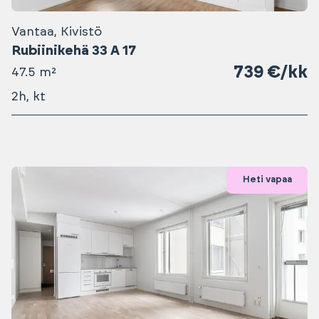
Vantaa, Kivistö
Rubiinikehä 33 A 17
739 €/kk
47.5 m²
2h, kt
Heti vapaa