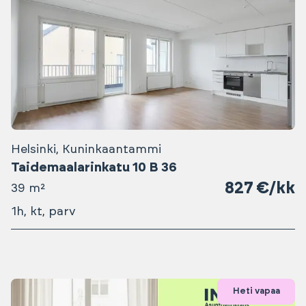
Helsinki, Kuninkaantammi
Taidemaalarinkatu 10 B 36
827 €/kk
39 m²
1h, kt, parv
Heti vapaa