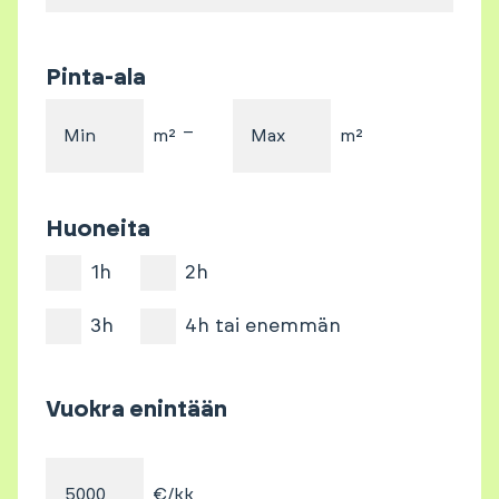
Pinta-ala
–
Min
m²
Max
m²
Huoneita
1h
2h
3h
4h tai enemmän
Vuokra enintään
€/kk