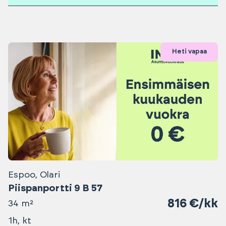
Heti vapaa
Espoo, Olari
Piispanportti 9 B 57
816 €/kk
34 m²
1h, kt