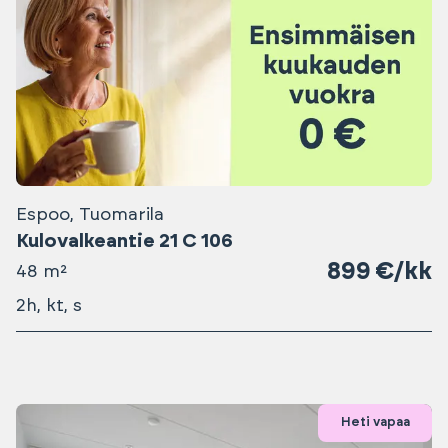
Espoo, Tuomarila
Kulovalkeantie 21 C 106
899 €/kk
48 m²
2h, kt, s
Heti vapaa