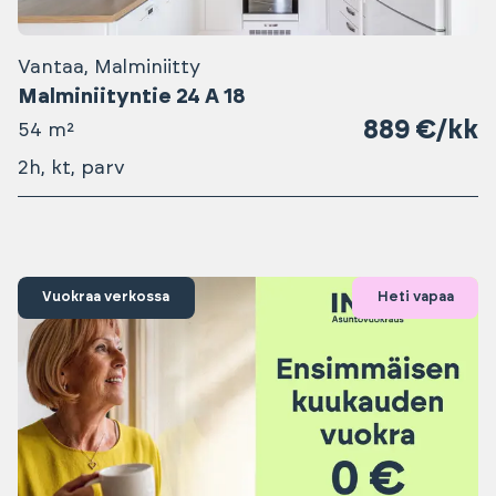
Vantaa, Malminiitty
Malminiityntie 24 A 18
889 €/kk
54 m²
2h, kt, parv
Vuokraa verkossa
Heti vapaa