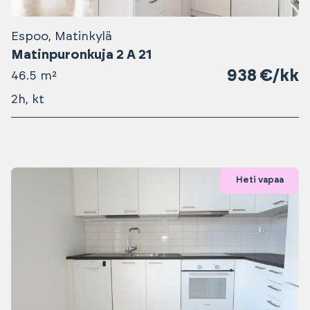
Espoo, Matinkylä
Matinpuronkuja 2 A 21
938 €/kk
46.5 m²
2h, kt
Heti vapaa