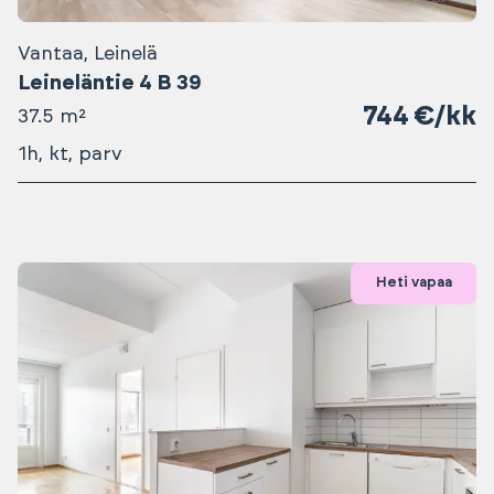
Vantaa, Leinelä
Leineläntie 4 B 39
744 €/kk
37.5 m²
1h, kt, parv
Heti vapaa