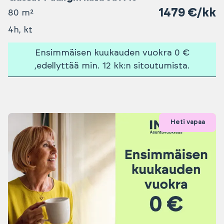
1479 €/kk
80 m²
4h, kt
Ensimmäisen kuukauden vuokra 0 €
,edellyttää min. 12 kk:n sitoutumista.
Heti vapaa