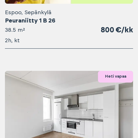
Espoo, Sepänkylä
Peuraniitty 1 B 26
800 €/kk
38.5 m²
2h, kt
Heti vapaa