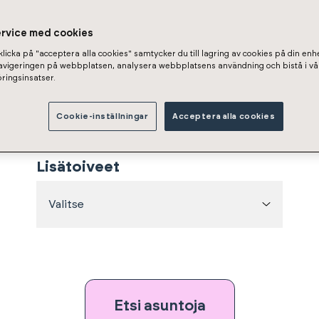
ervice med cookies
Pinta-ala
licka på "acceptera alla cookies" samtycker du till lagring av cookies på din enhe
navigeringen på webbplatsen, analysera webbplatsens användning och bistå i vå
ringsinsatser.
–
Min
m²
Max
m²
Cookie-inställningar
Acceptera alla cookies
Lisätoiveet
Valitse
Etsi asuntoja