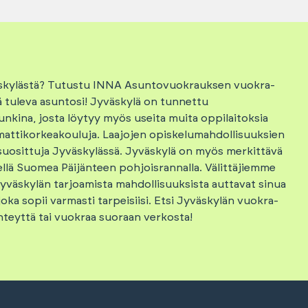
äskylästä? Tutustu INNA Asuntovuokrauksen vuokra-
ä tuleva asuntosi! Jyväskylä on tunnettu
nkina, josta löytyy myös useita muita oppilaitoksia
attikorkeakouluja. Laajojen opiskelumahdollisuuksien
uosittuja Jyväskylässä. Jyväskylä on myös merkittävä
ellä Suomea Päijänteen pohjoisrannalla. Välittäjiemme
väskylän tarjoamista mahdollisuuksista auttavat sinua
ka sopii varmasti tarpeisiisi. Etsi Jyväskylän vuokra-
yhteyttä tai vuokraa suoraan verkosta!