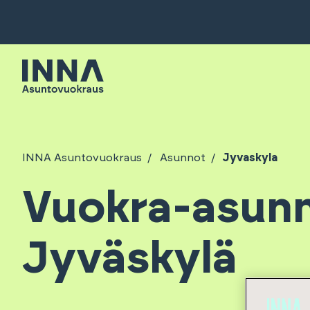
INNA Asuntovuokraus
Asunnot
Jyvaskyla
Vuokra-asun
Jyväskylä