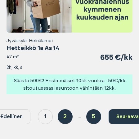
Jyväskylä, Heinälampi
Hetteikkö 1a As 14
655 €/kk
47 m²
2h, kk, s
Säästä 500€! Ensimmäiset 10kk vuokra -50€/kk
sitoutuessasi asuntoon vähintään 12kk.
1
2
5
Edellinen
...
Seuraava