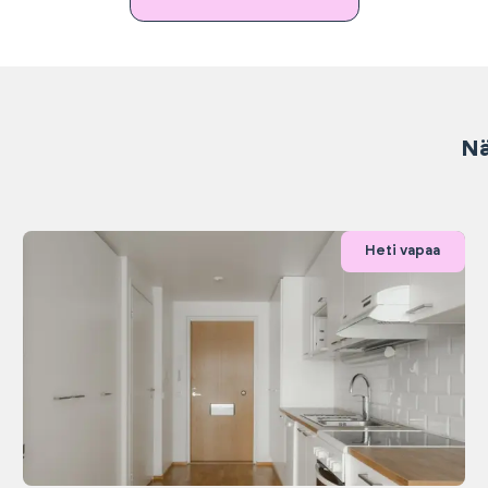
Nä
Heti vapaa