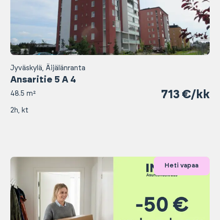
Jyväskylä, Äijälänranta
Ansaritie 5 A 4
713 €/kk
48.5 m²
2h, kt
Heti vapaa