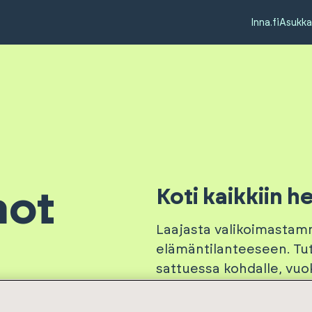
Inna.fi
Asukka
Koti kaikkiin he
not
Laajasta valikoimastam
elämäntilanteeseen. Tut
sattuessa kohdalle, vuo