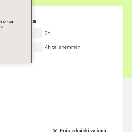
Huoneita
t för att
ra
1h
2h
3h
4h tai enemmän
Poista kaikki valinnat