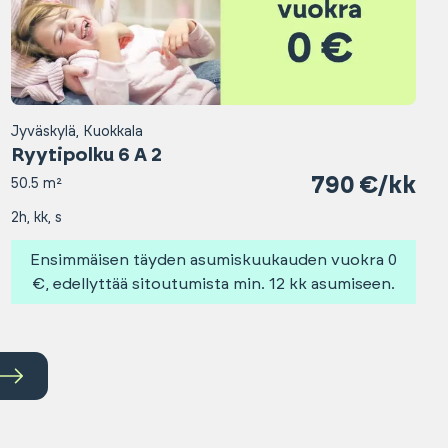
Jyväskylä, Kuokkala
Ryytipolku 6 A 2
790 €/kk
50.5 m²
2h, kk, s
Ensimmäisen täyden asumiskuukauden vuokra 0
€, edellyttää sitoutumista min. 12 kk asumiseen.