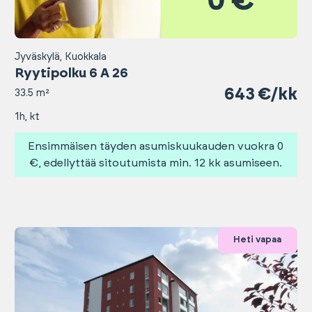
Jyväskylä, Kuokkala
Ryytipolku 6 A 26
643 €/kk
33.5 m²
1h, kt
Ensimmäisen täyden asumiskuukauden vuokra 0
€, edellyttää sitoutumista min. 12 kk asumiseen.
Heti vapaa