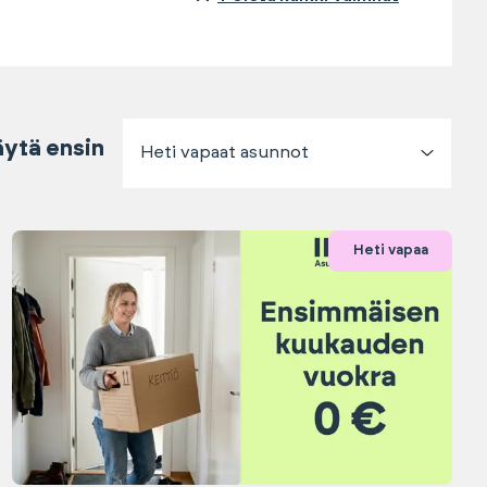
ytä ensin
Heti vapaat asunnot
Heti vapaa