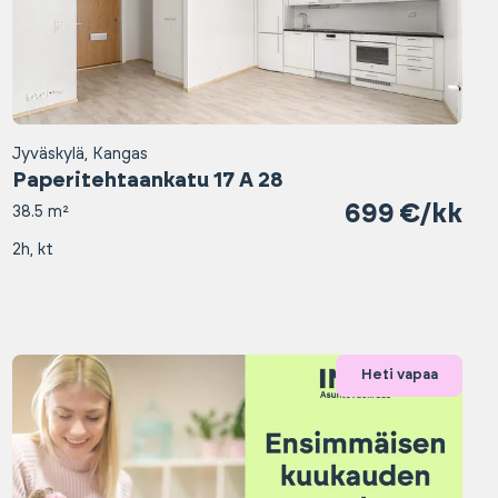
Jyväskylä, Kangas
Paperitehtaankatu 17 A 28
699 €/kk
38.5 m²
2h, kt
Heti vapaa