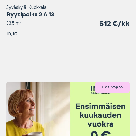
Jyväskylä, Kuokkala
Ryytipolku 2 A 13
612 €/kk
33.5 m²
1h, kt
Heti vapaa