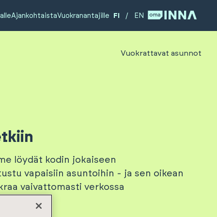
alle
Ajankohtaista
Vuokranantajille
FI
/
EN
Vuokrattavat asunnot
tkiin
me löydät kodin jokaiseen
ustu vapaisiin asuntoihin - ja sen oikean
kraa vaivattomasti verkossa