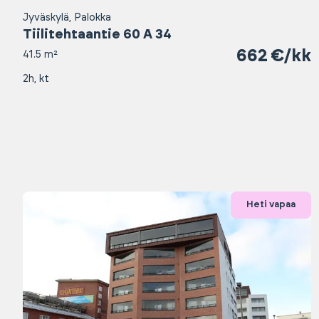
Jyväskylä, Palokka
Tiilitehtaantie 60 A 34
662 €/kk
41.5 m²
2h, kt
Heti vapaa