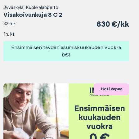
Jyväskylä, Kuokkalanpelto
Visakoivunkuja 8 C 2
630 €/kk
32 m²
1h, kt
Ensimmäisen täyden asumiskuukauden vuokra
0€!
Heti vapaa