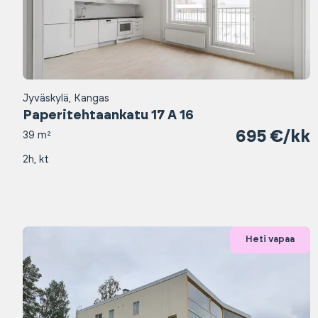
Jyväskylä, Kangas
Paperitehtaankatu 17 A 16
695 €/kk
39 m²
2h, kt
Heti vapaa