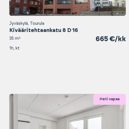
Jyväskylä, Tourula
Kivääritehtaankatu 8 D 16
665 €/kk
35 m²
1h, kt
Heti vapaa