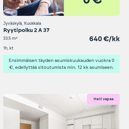
Jyväskylä, Kuokkala
Ryytipolku 2 A 37
640 €/kk
33.5 m²
1h, kt
Ensimmäisen täyden asumiskuukauden vuokra 0
€, edellyttää sitoutumista min. 12 kk asumiseen.
Heti vapaa