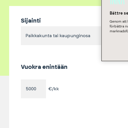
Bättre s
Sijainti
Genom att k
förbättra 
marknadsfö
Paikkakunta tai kaupunginosa
Vuokra enintään
€/kk