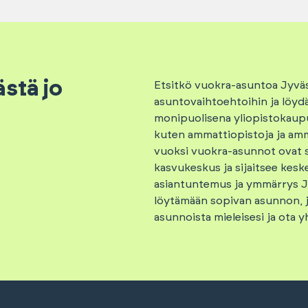
stä jo
Etsitkö vuokra-asuntoa Jyv
asuntovaihtoehtoihin ja löyd
monipuolisena yliopistokaupu
kuten ammattiopistoja ja amm
vuoksi vuokra-asunnot ovat s
kasvukeskus ja sijaitsee kesk
asiantuntemus ja ymmärrys Jy
löytämään sopivan asunnon, jo
asunnoista mieleisesi ja ota 