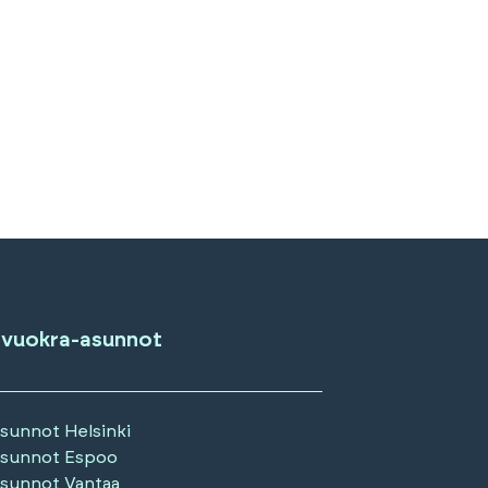
 vuokra-asunnot
asunnot
Helsinki
asunnot
Espoo
asunnot
Vantaa