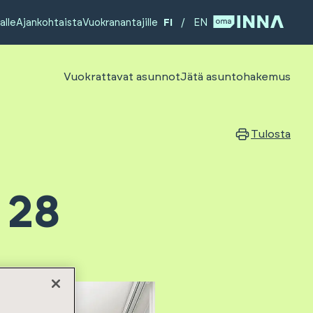
alle
Ajankohtaista
Vuokranantajille
FI
/
EN
Vuokrattavat asunnot
Jätä asuntohakemus
Tulosta
 28