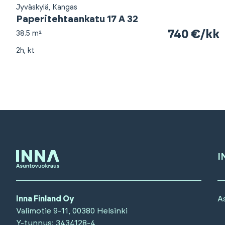
Jyväskylä, Kangas
Paperitehtaankatu 17 A 32
740 €/kk
38.5 m²
2h, kt
I
Inna Finland Oy
A
Valimotie 9-11, 00380 Helsinki
Y-tunnus
: 3434128-4