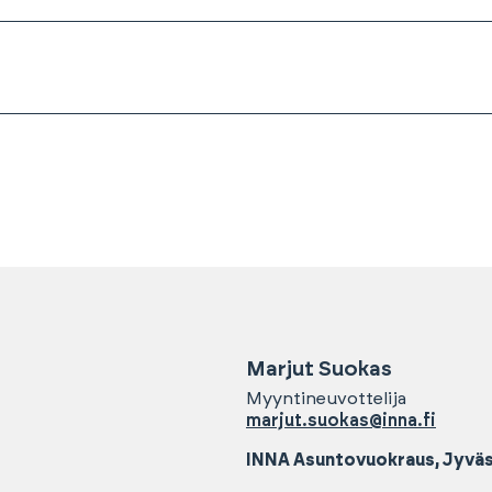
Marjut
Suokas
Myyntineuvottelija
marjut.suokas@inna.fi
INNA Asuntovuokraus, Jyväs