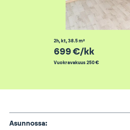
2h, kt
,
38.5
m²
699
€/kk
Vuokravakuus 250 €
Asunnossa
: