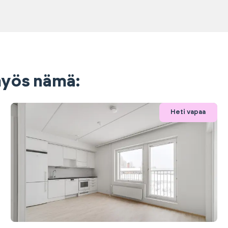
 myös nämä:
Heti vapaa