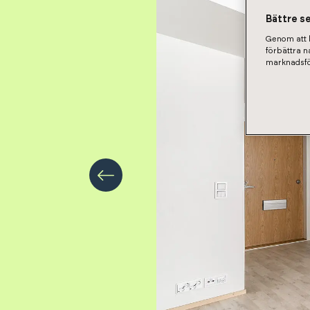
Bättre s
Genom att k
förbättra 
marknadsfö