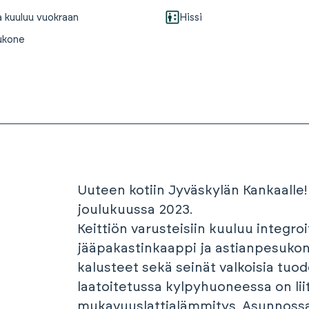
a kuuluu vuokraan
Hissi
ukone
Uuteen kotiin Jyväskylän Kankaalle
joulukuussa 2023.
Keittiön varusteisiin kuuluu integro
jääpakastinkaappi ja astianpesukone
kalusteet sekä seinät valkoisia tuo
laatoitetussa kylpyhuoneessa on li
mukavuuslattialämmitys. Asunnossa