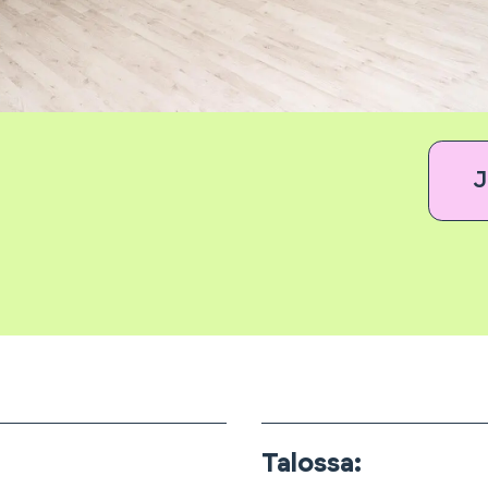
J
Talossa
: