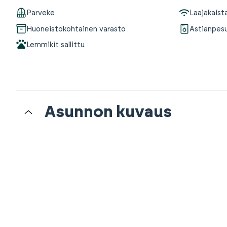
Parveke
Laajakaist
Huoneistokohtainen varasto
Astianpes
Lemmikit sallittu
Asunnon kuvaus