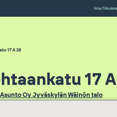
Inna.fi
Asukka
tu 17 A 28
htaankatu 17 A
 Asunto Oy Jyväskylän Wäinön talo