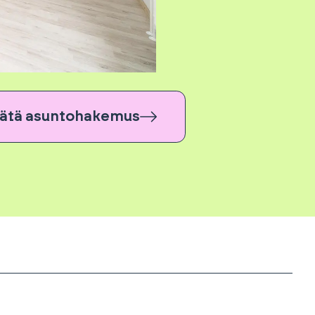
ätä asuntohakemus