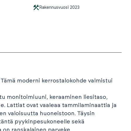
Rakennusvuosi
2023
! Tämä moderni kerrostalokohde valmistui
itu monitoimiuuni, keraaminen liesitaso,
. Lattiat ovat vaaleaa tammilaminaattia ja
den valoisuutta huoneistoon. Täysin
itäntä pyykinpesukoneelle sekä
 on ranskalainen parveke.