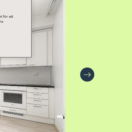
t för att
ra