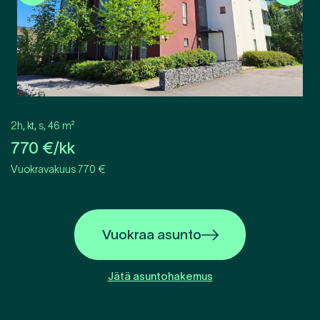
2h, kt, s
,
46
m²
770
€/kk
Vuokravakuus 770 €
Vuokraa asunto
Jätä asuntohakemus