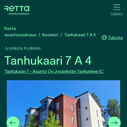
Valikko
Retta
asuntovuokraus
Asunnot
Tanhukaari 7 A 4
Tulosta
Jyväskylä
,
Kuokkala
Tanhukaari 7 A 4
Tanhukaari 7 - Asunto Oy Jyväskylän Tanhurinne IC