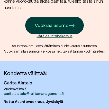
kolme vuorokautta aikaa päättää, tuleeko tästä sinun
uusi kotisi.
Vuokraa asunto
Jätä asuntohakemus
Asuntohakemuksen jättäminen ei ole varaus asunnosta.
Vuokraamalla asunnon verkossa heti, takaat tämän kodin itsellesi.
Kohdetta välittää:
Carita
Alatalo
Vuokravälittäjä
carita.alatalo@rettamanagement.fi
Retta Asuntovuokraus, Jyväskylä