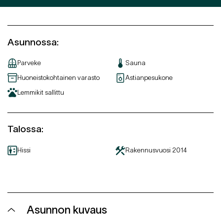
Asunnossa
:
Parveke
Sauna
Huoneistokohtainen varasto
Astianpesukone
Lemmikit sallittu
Talossa
:
Hissi
Rakennusvuosi
2014
Asunnon kuvaus