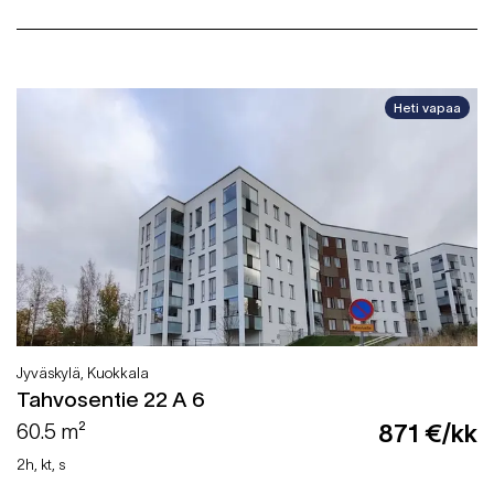
Heti vapaa
Jyväskylä, Kuokkala
Tahvosentie 22 A 6
60.5 m²
871 €/kk
2h, kt, s