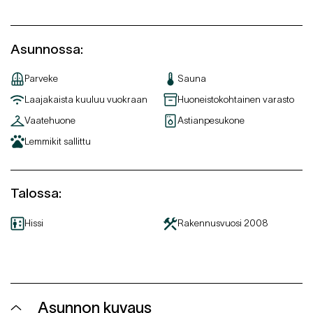
Asunnossa
:
Parveke
Sauna
Laajakaista kuuluu vuokraan
Huoneistokohtainen varasto
Vaatehuone
Astianpesukone
Lemmikit sallittu
Talossa
:
Hissi
Rakennusvuosi
2008
Asunnon kuvaus