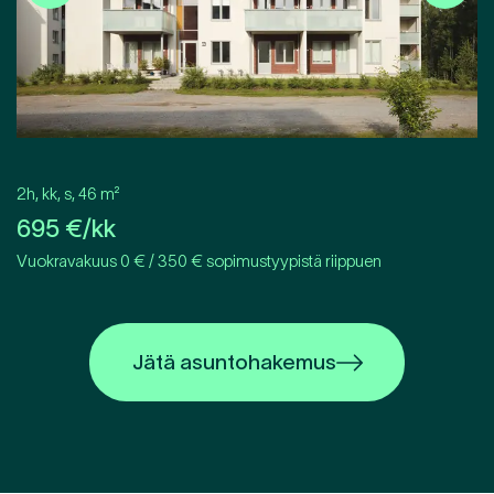
2h, kk, s
,
46
m²
695
€/kk
Vuokravakuus 0 € / 350 € sopimustyypistä riippuen
Jätä asuntohakemus