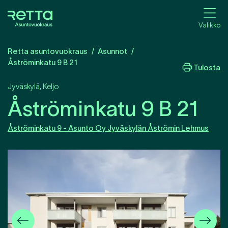
Valikko
Retta asuntovuokraus
Asunnot
Åströminkatu 9 B 21
Tulosta
Jyväskylä
,
Keljo
Åströminkatu 9 B 21
Åströminkatu 9 - Asunto Oy Jyväskylän Åströmin Lehmus