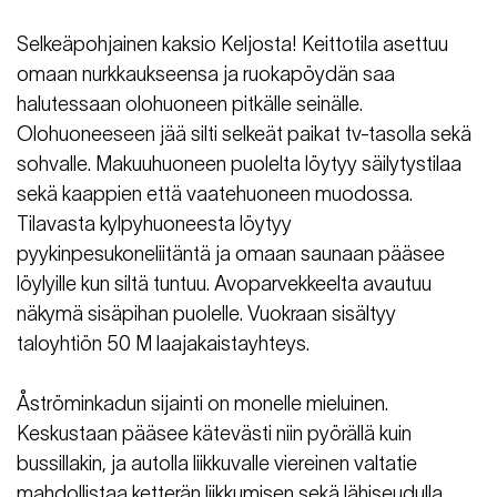
Selkeäpohjainen kaksio Keljosta! Keittotila asettuu
omaan nurkkaukseensa ja ruokapöydän saa
halutessaan olohuoneen pitkälle seinälle.
Olohuoneeseen jää silti selkeät paikat tv-tasolla sekä
sohvalle. Makuuhuoneen puolelta löytyy säilytystilaa
sekä kaappien että vaatehuoneen muodossa.
Tilavasta kylpyhuoneesta löytyy
pyykinpesukoneliitäntä ja omaan saunaan pääsee
löylyille kun siltä tuntuu. Avoparvekkeelta avautuu
näkymä sisäpihan puolelle. Vuokraan sisältyy
taloyhtiön 50 M laajakaistayhteys.
Åströminkadun sijainti on monelle mieluinen.
Keskustaan pääsee kätevästi niin pyörällä kuin
bussillakin, ja autolla liikkuvalle viereinen valtatie
mahdollistaa ketterän liikkumisen sekä lähiseudulla