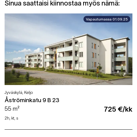
Sinua saattaisi kiinnostaa myös nämä:
Vapautumassa 01.09.25
Jyväskylä, Keljo
Åströminkatu 9 B 23
55 m²
725 €/kk
2h, kt, s