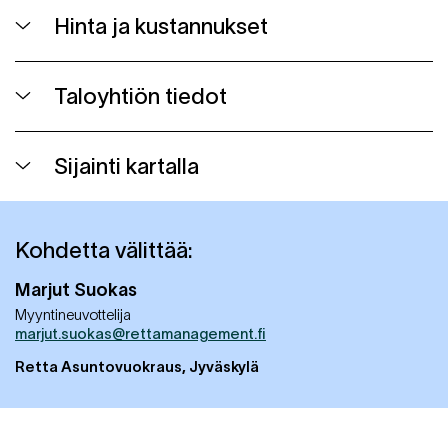
Hinta ja kustannukset
Taloyhtiön tiedot
Sijainti kartalla
Kohdetta välittää:
Marjut
Suokas
Myyntineuvottelija
marjut.suokas@rettamanagement.fi
Retta Asuntovuokraus, Jyväskylä