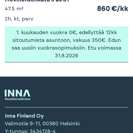
860 €/kk
47.5 m²
2h, kt, parv
1. kuukauden vuokra 0€, edellyttää 12kk
sitoutumista asuntoon, vakuus 350€. Edun
saa uusiin vuokrasopimuksiin. Etu voimassa
31.8.2026
Inna Finland Oy
Valimotie 9-11, 00380 Helsinki
Y-tunnus
: 3434128-4