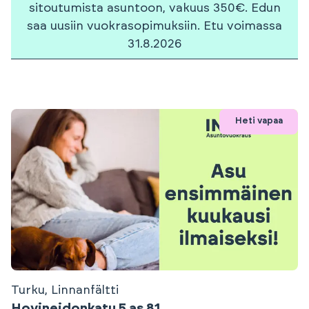
sitoutumista asuntoon, vakuus 350€. Edun
saa uusiin vuokrasopimuksiin. Etu voimassa
31.8.2026
Heti vapaa
Turku, Linnanfältti
Hovineidonkatu 5 as 81