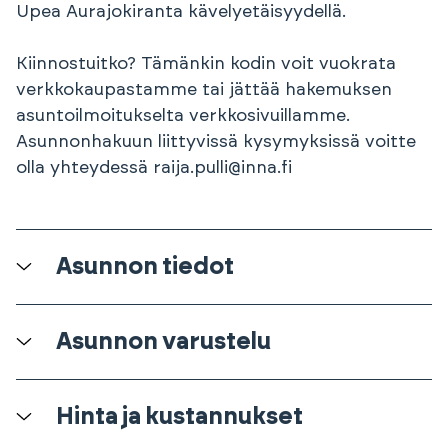
Upea Aurajokiranta kävelyetäisyydellä.
Kiinnostuitko? Tämänkin kodin voit vuokrata
verkkokaupastamme tai jättää hakemuksen
asuntoilmoitukselta verkkosivuillamme.
Asunnonhakuun liittyvissä kysymyksissä voitte
olla yhteydessä raija.pulli@inna.fi
Asunnon tiedot
Asunnon varustelu
Hinta ja kustannukset