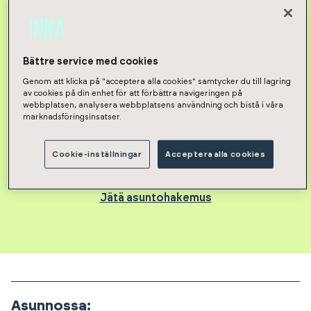
2h, kt, parv
,
41
m²
775
€/kk
Bättre service med cookies
Vuokravakuus 350 € / 350 € sopimustyypistä
Genom att klicka på "acceptera alla cookies" samtycker du till lagring
riippuen
av cookies på din enhet för att förbättra navigeringen på
webbplatsen, analysera webbplatsens användning och bistå i våra
marknadsföringsinsatser.
Vuokraa asunto
Cookie-inställningar
Acceptera alla cookies
Jätä asuntohakemus
Asunnossa
: