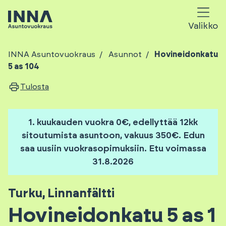
Valikko
INNA Asuntovuokraus
Asunnot
Hovineidonkatu
5 as 104
Tulosta
1. kuukauden vuokra 0€, edellyttää 12kk
sitoutumista asuntoon, vakuus 350€. Edun
saa uusiin vuokrasopimuksiin. Etu voimassa
31.8.2026
Turku
,
Linnanfältti
Hovineidonkatu 5 as 1