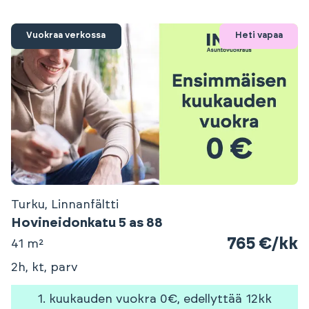
Vuokraa verkossa
Heti vapaa
Turku, Linnanfältti
Hovineidonkatu 5 as 88
765 €/kk
41 m²
2h, kt, parv
1. kuukauden vuokra 0€, edellyttää 12kk