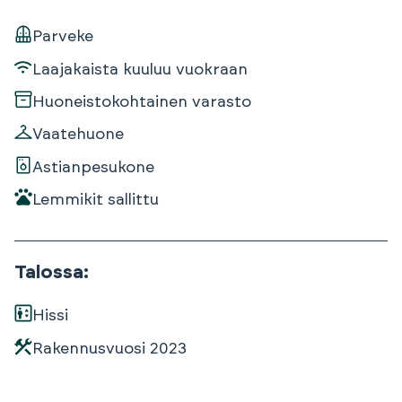
Parveke
Laajakaista kuuluu vuokraan
Huoneistokohtainen varasto
Vaatehuone
Astianpesukone
Lemmikit sallittu
Talossa
:
Hissi
Rakennusvuosi
2023