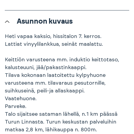
Asunnon kuvaus
Heti vapaa kaksio, hissitalon 7. kerros.
Lattiat vinyylilankkua, seinät maalattu.
Keittiön varusteena mm. induktio keittotaso,
kalusteuuni, jää/pakastinkaappi.
Tilava kokonaan laatoitettu kylpyhuone
varusteena mm. tilavaraus pesutornille,
suihkuseinä, peili-ja allaskaappi.
Vaatehuone.
Parveke.
Talo sijaitsee sataman lähellä, n.1 km päässä
Turun Linnasta. Turun keskustan palveluihin
matkaa 2,8 km, lähikauppa n. 800m.