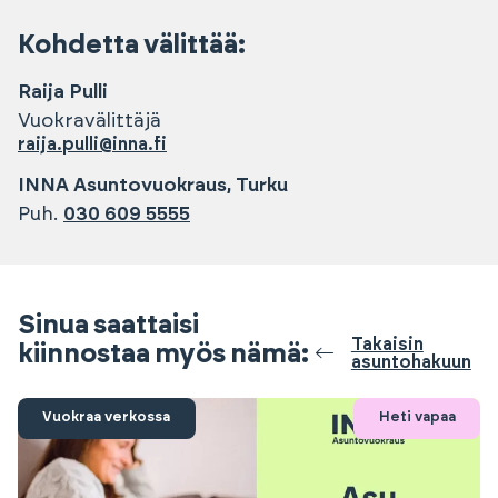
Kohdetta välittää:
Raija
Pulli
Vuokravälittäjä
raija.pulli@inna.fi
INNA Asuntovuokraus, Turku
Puh.
030 609 5555
Sinua saattaisi
Takaisin
kiinnostaa myös nämä:
asuntohakuun
Vuokraa verkossa
Heti vapaa