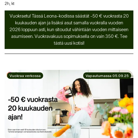
2h, kt
Vuokraetu! Tässä Leona-kodissa säästät -50 € vuokrasta 20
kuukauden ajan ja lisäksi asut samalla vuokralla vuoden
2026 loppuun asti, kun sitoudut vähintään vuoden mittaiseen
asumiseen. Vuokravakuus sopimuksella on vain 350 €. Tee
tästä uusi kotisi!
Vuokraa verkossa
Vapautumassa 05.09.25