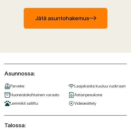
Jätä asuntohakemus
Asunnossa
:
Parveke
Laajakaista kuuluu vuokraan
Huoneistokohtainen varasto
Astianpesukone
Lemmikit sallittu
Videoesittely
Talossa
: