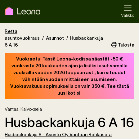
Valikko
Retta
asuntovuokraus
Asunnot
Husbackankuja
Tulosta
6 A 16
Vuokraetu! Tässä Leona-kodissa säästät -50 €
vuokrasta 20 kuukauden ajan ja lisäksi asut samalla
vuokralla vuoden 2026 loppuun asti, kun sitoudut
vähintään vuoden mittaiseen asumiseen.
Vuokravakuus sopimuksella on vain 350 €. Tee tästä
uusi kotisi!
Vantaa
,
Kaivoksela
Husbackankuja 6 A 16
Husbackankuja 6 - Asunto Oy Vantaan Rahkasara