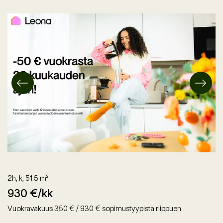
2h, k
,
51.5
m²
930
€/kk
Vuokravakuus 350 € / 930 € sopimustyypistä riippuen