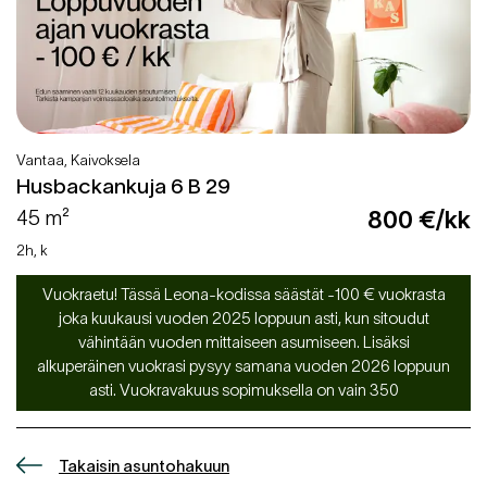
Vantaa, Kaivoksela
Husbackankuja 6 B 29
45 m²
800 €/kk
2h, k
Vuokraetu! Tässä Leona-kodissa säästät -100 € vuokrasta
joka kuukausi vuoden 2025 loppuun asti, kun sitoudut
vähintään vuoden mittaiseen asumiseen. Lisäksi
alkuperäinen vuokrasi pysyy samana vuoden 2026 loppuun
asti. Vuokravakuus sopimuksella on vain 350
Takaisin asuntohakuun