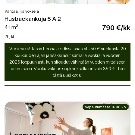
Vantaa, Kaivoksela
Husbackankuja 6 A 2
41 m²
790 €/kk
2h, kt
Vuokraetu! Tässä Leona-kodissa säästät -50 € vuokrasta 20
kuukauden ajan ja lisäksi asut samalla vuokralla vuoden
2026 loppuun asti, kun sitoudut vähintään vuoden mittaiseen
asumiseen. Vuokravakuus sopimuksella on vain 350 €. Tee
tästä uusi kotisi!
Vapautumassa 14.08.25