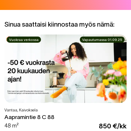
Sinua saattaisi kiinnostaa myös nämä:
Vuokraa verkossa
Vapautumassa 01.09.25
Vantaa, Kaivoksela
Aapramintie 8 C 88
48 m²
850 €/kk