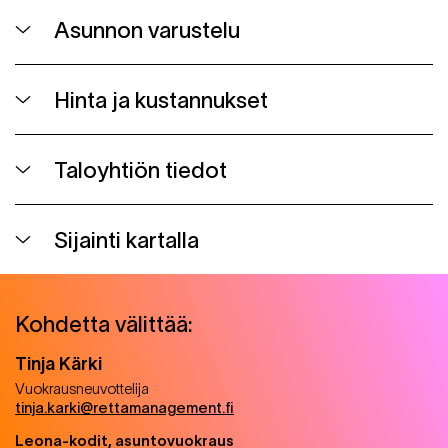
Asunnon varustelu
Hinta ja kustannukset
Taloyhtiön tiedot
Sijainti kartalla
Kohdetta välittää:
Tinja
Kärki
Vuokrausneuvottelija
tinja.karki@rettamanagement.fi
Leona-kodit, asuntovuokraus