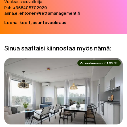
Vuokrausneuvottelija
Puh.
+358405702929
anna.e.lehtonen@rettamanagement.fi
Leona-kodit, asuntovuokraus
Sinua saattaisi kiinnostaa myös nämä:
Vapautumassa 01.09.25