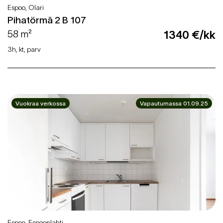
Espoo, Olari
Pihatörmä 2 B 107
58 m²
1340 €/kk
3h, kt, parv
Vuokraa verkossa
Vapautumassa 01.09.25
Espoo, Espoonlahti