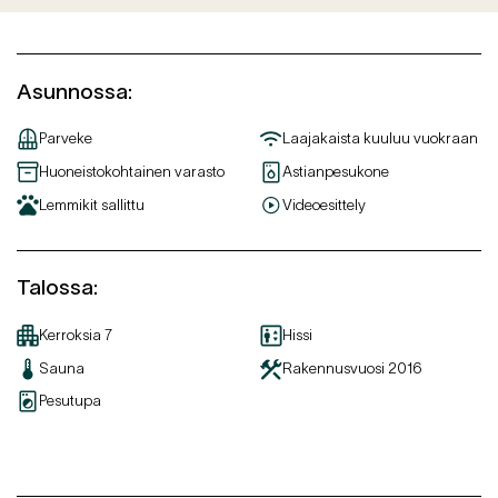
Asunnossa
:
Parveke
Laajakaista kuuluu vuokraan
Huoneistokohtainen varasto
Astianpesukone
Lemmikit sallittu
Videoesittely
Talossa
:
Kerroksia
7
Hissi
Sauna
Rakennusvuosi
2016
Pesutupa