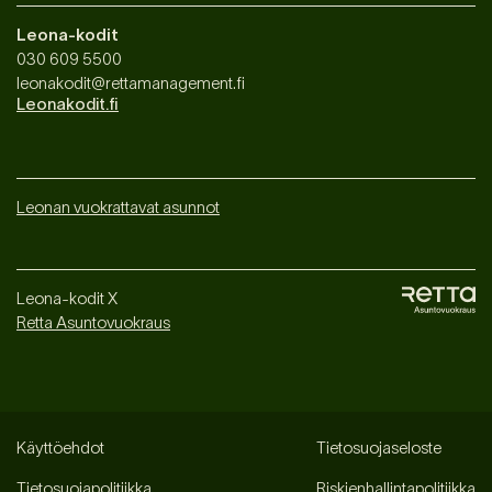
Leona-kodit
030 609 5500
leonakodit@rettamanagement.fi
Leonakodit.fi
Leonan vuokrattavat asunnot
Leona-kodit X
Retta Asuntovuokraus
Käyttöehdot
Tietosuojaseloste
Tietosuojapolitiikka
Riskienhallintapolitiikka