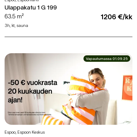
Ulappakatu 1 G 199
63.5 m²
1206 €/kk
3h, kt, sauna
Vapautumassa 01.09.25
Espoo, Espoon Keskus