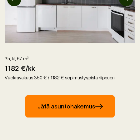
3h, kt
,
67
m²
1182
€/kk
Vuokravakuus 350 € / 1182 € sopimustyypistä riippuen
Jätä asuntohakemus