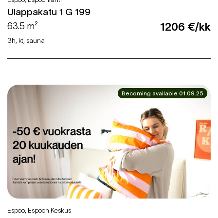
Ulappakatu 1 G 199
63.5 m²
1206 €/kk
3h, kt, sauna
Becoming available 01.09.25
Espoo, Espoon Keskus