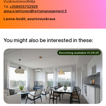
Vuokrausneuvottelija
Tel.
+358405702929
anna.e.lehtonen@rettamanagement.fi
Leona-kodit, asuntovuokraus
You might also be interested in these:
Becoming available 01.09.25