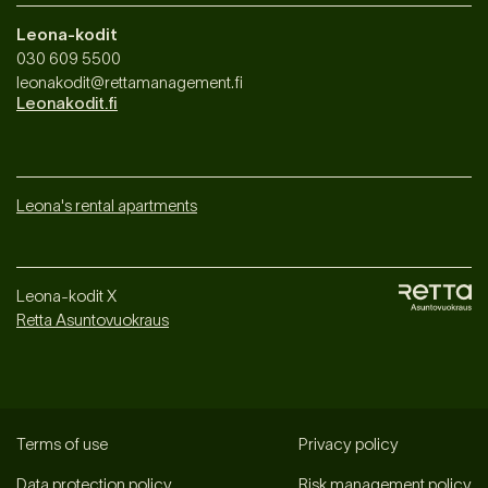
Leona-kodit
030 609 5500
leonakodit@rettamanagement.fi
Leonakodit.fi
Leona's rental apartments
Leona-kodit X
Retta Asuntovuokraus
Terms of use
Privacy policy
Data protection policy
Risk management policy