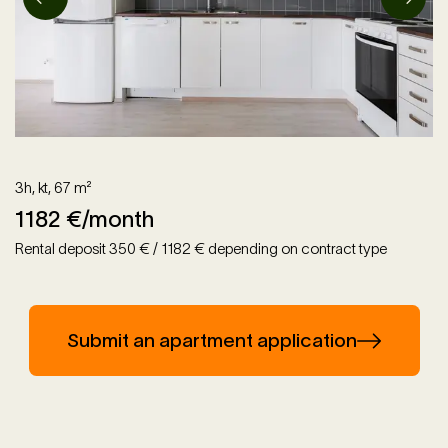
3h, kt
,
67
m²
1182
€/month
Rental deposit 350 € / 1182 € depending on contract type
Submit an apartment application