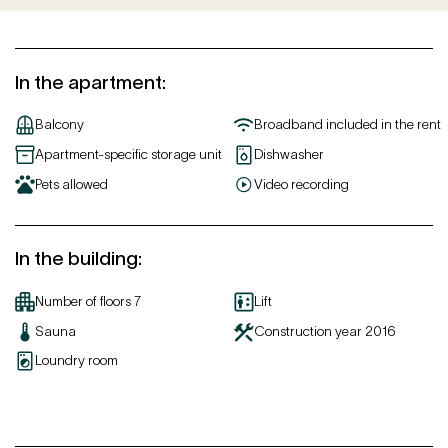
In the apartment
:
Balcony
Broadband included in the rent
Apartment-specific storage unit
Dishwasher
Pets allowed
Video recording
In the building
:
Number of floors
7
Lift
Sauna
Construction year
2016
Loundry room