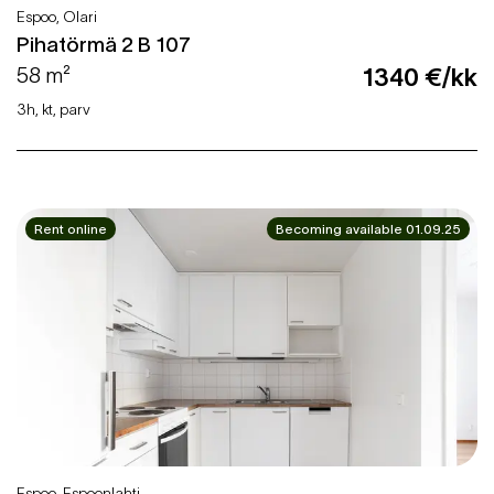
Espoo, Olari
Pihatörmä 2 B 107
58 m²
1340 €/kk
3h, kt, parv
Rent online
Becoming available 01.09.25
Espoo, Espoonlahti