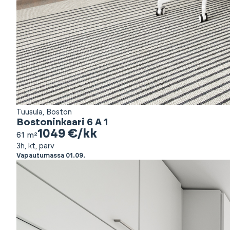
Tuusula, Boston
Bostoninkaari 6 A 1
1049 €/kk
61 m²
3h, kt, parv
Vapautumassa 01.09.