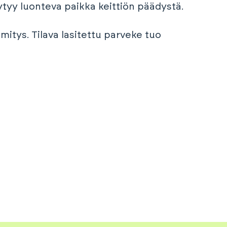
öytyy luonteva paikka keittiön päädystä.
itys. Tilava lasitettu parveke tuo