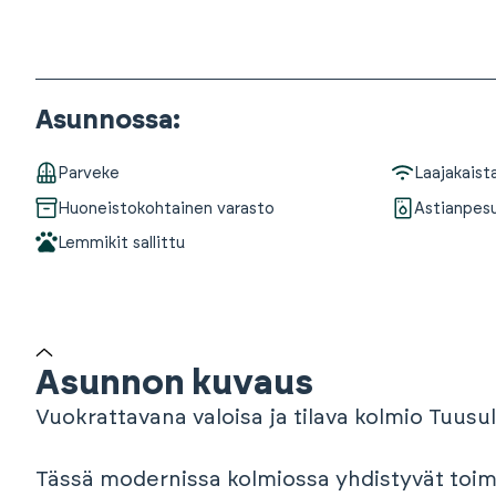
Asunnossa
:
Parveke
Laajakaist
Huoneistokohtainen varasto
Astianpes
Lemmikit sallittu
Asunnon kuvaus
Vuokrattavana valoisa ja tilava kolmio Tuusu
Tässä modernissa kolmiossa yhdistyvät toimi