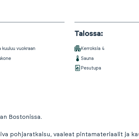
Talossa
:
a kuuluu vuokraan
Kerroksia
4
ukone
Sauna
Pesutupa
lan Bostonissa.
va pohjaratkaisu, vaaleat pintamateriaalit ja k