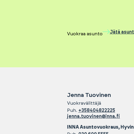
Jätä asun
Vuokraa asunto
Jenna
Tuovinen
Vuokravälittäjä
Puh.
+358404822225
jenna.tuovinen@inna.fi
INNA Asuntovuokraus, Hyvi