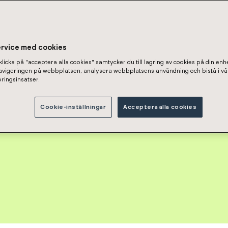
kaari 8 A 41
ervice med cookies
licka på "acceptera alla cookies" samtycker du till lagring av cookies på din enhe
navigeringen på webbplatsen, analysera webbplatsens användning och bistå i vå
ringsinsatser.
to Oy Tuusulan Pelargonia
Cookie-inställningar
Acceptera alla cookies