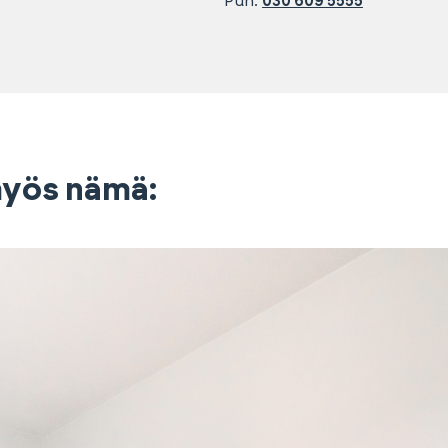
Puh.
030 609 5555
 myös nämä: