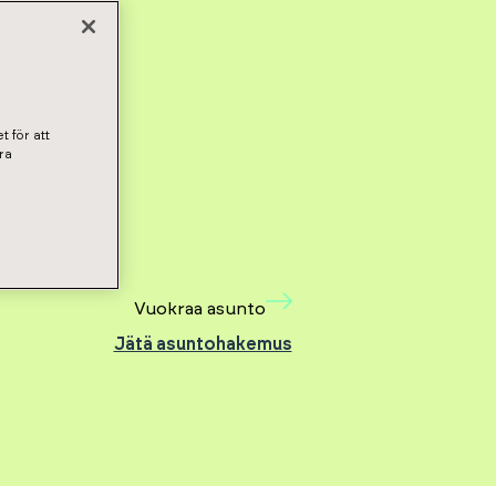
t för att
ra
Vuokraa asunto
Jätä asuntohakemus