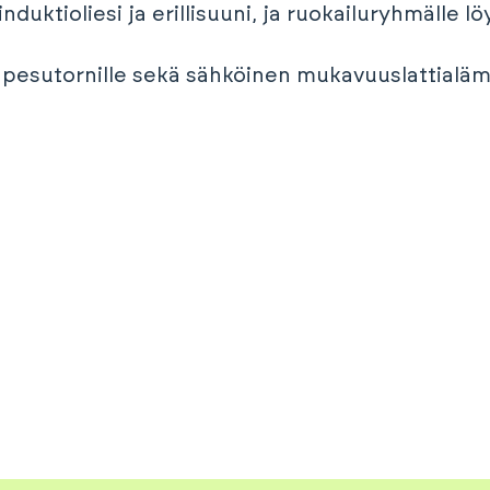
nduktioliesi ja erillisuuni, ja ruokailuryhmälle l
pesutornille sekä sähköinen mukavuuslattialämm