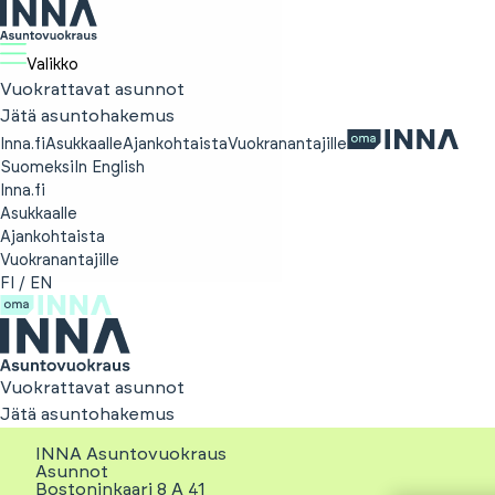
Valikko
Vuokrattavat asunnot
Jätä asuntohakemus
Inna.fi
Asukkaalle
Ajankohtaista
Vuokranantajille
Suomeksi
In English
Inna.fi
Asukkaalle
Ajankohtaista
Vuokranantajille
FI
/
EN
Vuokrattavat asunnot
Jätä asuntohakemus
INNA Asuntovuokraus
Asunnot
Bostoninkaari 8 A 41