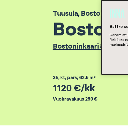
Tuusula
,
Boston
Bostonin
Bättre s
Genom att k
förbättra 
marknadsfö
Bostoninkaari 8 - Asun
3h, kt, parv
,
62.5
m²
1120
€/kk
Vuokravakuus 250 €