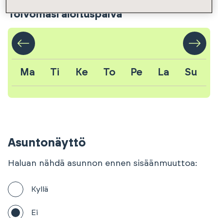
Toivomasi aloituspäivä
Ma
Ti
Ke
To
Pe
La
Su
Asuntonäyttö
Haluan nähdä asunnon ennen sisäänmuuttoa:
Kyllä
Ei