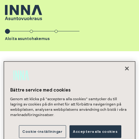
Aloita asuntohakemus
INNA Asuntovuokraus
Asunnot
NaN
Hakemus
Aloita
Bättre service med cookies
Genom att klicka på "acceptera alla cookies" samtycker du till
asuntohakemus
lagring av cookies på din enhet för att förbättra navigeringen på
webbplatsen, analysera webbplatsens användning och bistå i våra
marknadsföringsinsatser.
Vuokrasopimuksen aloituspäivä
Cookie-inställningar
Acceptera alla cookies