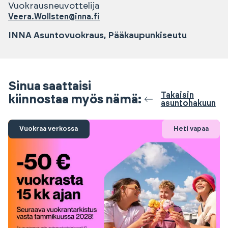
Vuokrausneuvottelija
Veera.Wollsten@inna.fi
INNA Asuntovuokraus, Pääkaupunkiseutu
Sinua saattaisi
Takaisin
kiinnostaa myös nämä:
asuntohakuun
Vuokraa verkossa
Heti vapaa