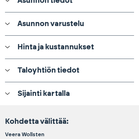
Asunnon tiedot
Asunnon varustelu
Hinta ja kustannukset
Taloyhtiön tiedot
Sijainti kartalla
Kohdetta välittää:
Veera
Wollsten