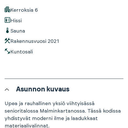
Kerroksia
6
Hissi
Sauna
Rakennusvuosi
2021
Kuntosali
Asunnon kuvaus
Upea ja rauhallinen yksiö viihtyisässä
senioritalossa Malminkartanossa. Tässä kodissa
yhdistyvät moderni ilme ja laadukkaat
materiaalivalinnat.