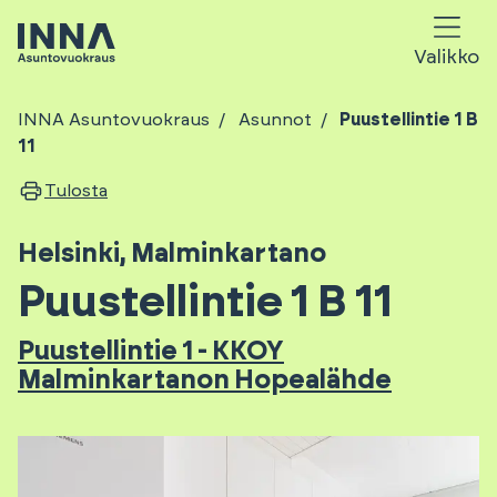
Valikko
INNA Asuntovuokraus
Asunnot
Puustellintie 1 B
11
Tulosta
Helsinki
,
Malminkartano
Puustellintie 1 B 11
Puustellintie 1 - KKOY
Malminkartanon Hopealähde