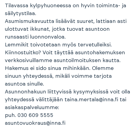
Tilavassa kylpyhuoneessa on hyvin toiminta- ja
säilytystilaa.
Asumismukavuutta lisäävät suuret, lattiaan asti
ulottuvat ikkunat, jotka tuovat asuntoon
runsaasti luonnonvaloa.
Lemmikit toivotetaan myös tervetulleiksi.
Kiinnostuitko? Voit täyttää asuntohakemuksen
verkkosivuillamme asuntoilmoituksen kautta.
Hakemus ei sido sinua mihinkään. Olemme
sinuun yhteydessä, mikäli voimme tarjota
asuntoa sinulle.
Asunnonhakuun liittyvissä kysymyksissä voit olla
yhteydessä välittäjään taina.mertala@inna.fi tai
asiakaspalveluumme:
puh. 030 609 5555
asuntovuokraus@inna.fi