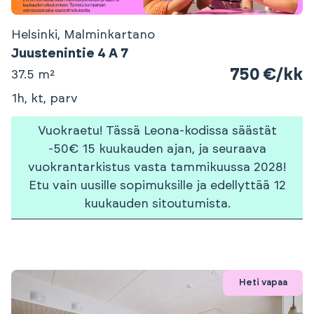
Helsinki, Malminkartano
Juustenintie 4 A 7
750 €/kk
37.5 m²
1h, kt, parv
Vuokraetu! Tässä Leona-kodissa säästät
-50€ 15 kuukauden ajan, ja seuraava
vuokrantarkistus vasta tammikuussa 2028!
Etu vain uusille sopimuksille ja edellyttää 12
kuukauden sitoutumista.
Heti vapaa