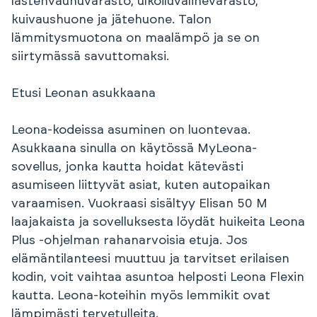
lastenvaunuvarasto, ulkoiluvälinevarasto,
kuivaushuone ja jätehuone. Talon
lämmitysmuotona on maalämpö ja se on
siirtymässä savuttomaksi.
Etusi Leonan asukkaana
Leona-kodeissa asuminen on luontevaa.
Asukkaana sinulla on käytössä MyLeona-
sovellus, jonka kautta hoidat kätevästi
asumiseen liittyvät asiat, kuten autopaikan
varaamisen. Vuokraasi sisältyy Elisan 50 M
laajakaista ja sovelluksesta löydät huikeita Leona
Plus -ohjelman rahanarvoisia etuja. Jos
elämäntilanteesi muuttuu ja tarvitset erilaisen
kodin, voit vaihtaa asuntoa helposti Leona Flexin
kautta. Leona-koteihin myös lemmikit ovat
lämpimästi tervetulleita.