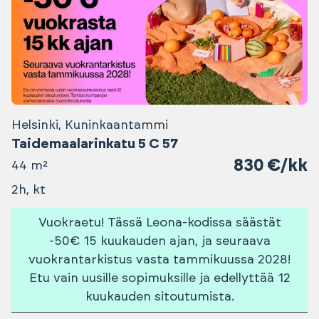
Helsinki, Kuninkaantammi
Taidemaalarinkatu 5 C 57
830 €/kk
44 m²
2h, kt
Vuokraetu! Tässä Leona-kodissa säästät
-50€ 15 kuukauden ajan, ja seuraava
vuokrantarkistus vasta tammikuussa 2028!
Etu vain uusille sopimuksille ja edellyttää 12
kuukauden sitoutumista.