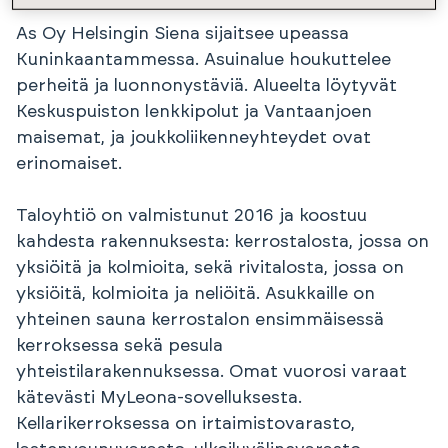
As Oy Helsingin Siena sijaitsee upeassa
Kuninkaantammessa. Asuinalue houkuttelee
perheitä ja luonnonystäviä. Alueelta löytyvät
Keskuspuiston lenkkipolut ja Vantaanjoen
maisemat, ja joukkoliikenneyhteydet ovat
erinomaiset.
Taloyhtiö on valmistunut 2016 ja koostuu
kahdesta rakennuksesta: kerrostalosta, jossa on
yksiöitä ja kolmioita, sekä rivitalosta, jossa on
yksiöitä, kolmioita ja neliöitä. Asukkaille on
yhteinen sauna kerrostalon ensimmäisessä
kerroksessa sekä pesula
yhteistilarakennuksessa. Omat vuorosi varaat
kätevästi MyLeona-sovelluksesta.
Kellarikerroksessa on irtaimistovarasto,