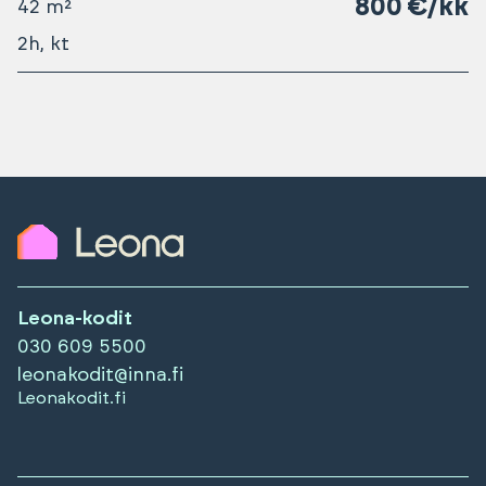
800 €/kk
42 m²
2h, kt
Leona-kodit
030 609 5500
leonakodit@inna.fi
Leonakodit.fi