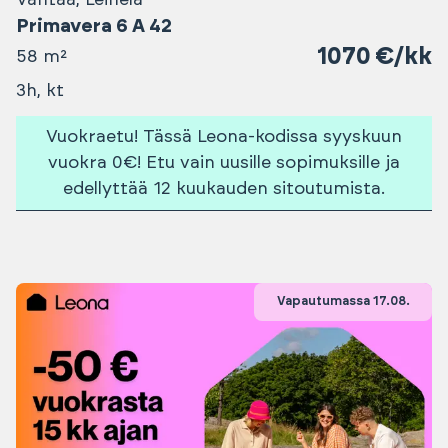
Vantaa, Leinelä
Primavera 6 A 42
1070 €/kk
58 m²
3h, kt
Vuokraetu! Tässä Leona-kodissa syyskuun
vuokra 0€! Etu vain uusille sopimuksille ja
edellyttää 12 kuukauden sitoutumista.
Vapautumassa 17.08.