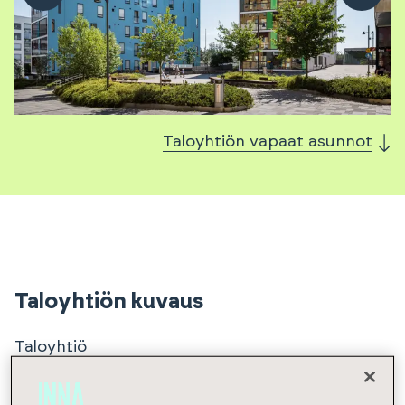
Taloyhtiön vapaat asunnot
Taloyhtiön kuvaus
Taloyhtiö
Asunto Oy Vantaan Leinikki sijaitsee uudehkolla