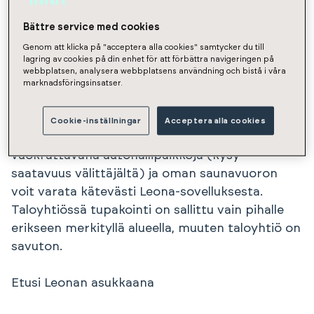
asuinalueella Vantaan Leinelässä. Täältä pääset
liikkumaan näppärästi esimerkiksi lähijunalla
Bättre service med cookies
suuntaan kuin toiseenkin. Lentoasema on
Genom att klicka på "acceptera alla cookies" samtycker du till
lagring av cookies på din enhet för att förbättra navigeringen på
muutaman minuutin päässä ja Tikkurilaankin
webbplatsen, analysera webbplatsens användning och bistå i våra
hurauttaa junalla hetkessä. Lähialueelta löydät
marknadsföringsinsatser.
kauppoja, päiväkodin, leikkipuiston sekä koulun.
Taloyhtiössä on myös asukkaiden oma
Cookie-inställningar
Acceptera alla cookies
maksuton kuntosali! Taloyhtiöllä on
vuokrattavana autohallipaikkoja (kysy
saatavuus välittäjältä) ja oman saunavuoron
voit varata kätevästi Leona-sovelluksesta.
Taloyhtiössä tupakointi on sallittu vain pihalle
erikseen merkityllä alueella, muuten taloyhtiö on
savuton.
Etusi Leonan asukkaana