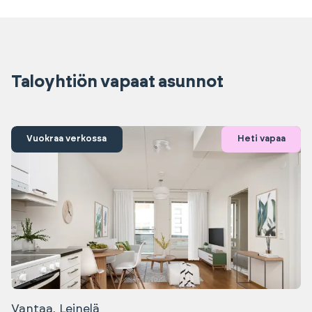
Taloyhtiön vapaat asunnot
Vuokraa verkossa
Heti vapaa
Vantaa, Leinelä