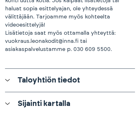
kohti uutta kotia. Jos kaipaat lisätietoja tai
haluat sopia esittelyajan, ole yhteydessä
välittäjään. Tarjoamme myös kohteelta
videoesittelyjä!
Lisätietoja saat myös ottamalla yhteyttä:
vuokraus.leonakodit@inna.fi tai
asiakaspalvelustamme p. 030 609 5500.
Taloyhtiön tiedot
Sijainti kartalla