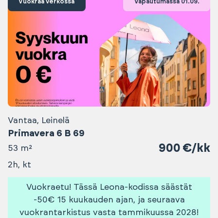
Vuokraa verkossa
Vapautumassa 01.09.
Vantaa, Leinelä
Primavera 6 B 69
900 €/kk
53 m²
2h, kt
Vuokraetu! Tässä Leona-kodissa säästät
-50€ 15 kuukauden ajan, ja seuraava
vuokrantarkistus vasta tammikuussa 2028!