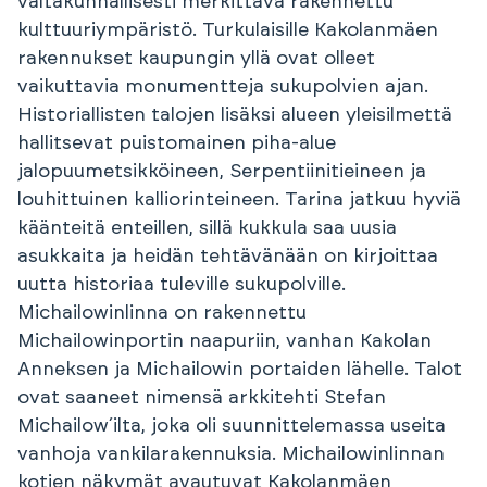
valtakunnallisesti merkittävä rakennettu
kulttuuriympäristö. Turkulaisille Kakolanmäen
rakennukset kaupungin yllä ovat olleet
vaikuttavia monumentteja sukupolvien ajan.
Historiallisten talojen lisäksi alueen yleisilmettä
hallitsevat puistomainen piha-alue
jalopuumetsikköineen, Serpentiinitieineen ja
louhittuinen kalliorinteineen. Tarina jatkuu hyviä
käänteitä enteillen, sillä kukkula saa uusia
asukkaita ja heidän tehtävänään on kirjoittaa
uutta historiaa tuleville sukupolville.
Michailowinlinna on rakennettu
Michailowinportin naapuriin, vanhan Kakolan
Anneksen ja Michailowin portaiden lähelle. Talot
ovat saaneet nimensä arkkitehti Stefan
Michailow´ilta, joka oli suunnittelemassa useita
vanhoja vankilarakennuksia. Michailowinlinnan
kotien näkymät avautuvat Kakolanmäen