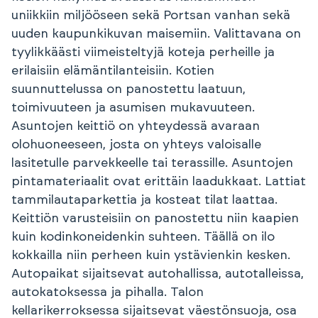
uniikkiin miljööseen sekä Portsan vanhan sekä
uuden kaupunkikuvan maisemiin. Valittavana on
tyylikkäästi viimeisteltyjä koteja perheille ja
erilaisiin elämäntilanteisiin. Kotien
suunnuttelussa on panostettu laatuun,
toimivuuteen ja asumisen mukavuuteen.
Asuntojen keittiö on yhteydessä avaraan
olohuoneeseen, josta on yhteys valoisalle
lasitetulle parvekkeelle tai terassille. Asuntojen
pintamateriaalit ovat erittäin laadukkaat. Lattiat
tammilautaparkettia ja kosteat tilat laattaa.
Keittiön varusteisiin on panostettu niin kaapien
kuin kodinkoneidenkin suhteen. Täällä on ilo
kokkailla niin perheen kuin ystävienkin kesken.
Autopaikat sijaitsevat autohallissa, autotalleissa,
autokatoksessa ja pihalla. Talon
kellarikerroksessa sijaitsevat väestönsuoja, osa