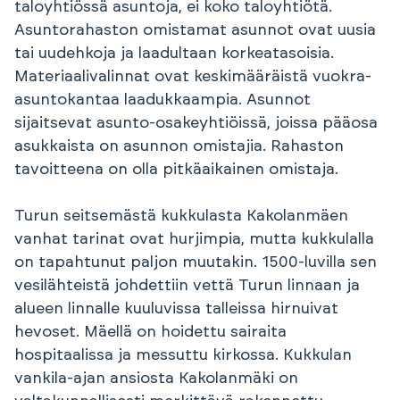
taloyhtiössä asuntoja, ei koko taloyhtiötä.
Asuntorahaston omistamat asunnot ovat uusia
tai uudehkoja ja laadultaan korkeatasoisia.
Materiaalivalinnat ovat keskimääräistä vuokra-
asuntokantaa laadukkaampia. Asunnot
sijaitsevat asunto-osakeyhtiöissä, joissa pääosa
asukkaista on asunnon omistajia. Rahaston
tavoitteena on olla pitkäaikainen omistaja.
Turun seitsemästä kukkulasta Kakolanmäen
vanhat tarinat ovat hurjimpia, mutta kukkulalla
on tapahtunut paljon muutakin. 1500-luvilla sen
vesilähteistä johdettiin vettä Turun linnaan ja
alueen linnalle kuuluvissa talleissa hirnuivat
hevoset. Mäellä on hoidettu sairaita
hospitaalissa ja messuttu kirkossa. Kukkulan
vankila-ajan ansiosta Kakolanmäki on