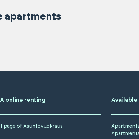
e apartments
A online renting
Available
t page of Asuntovuokraus
Apartments
Apartments