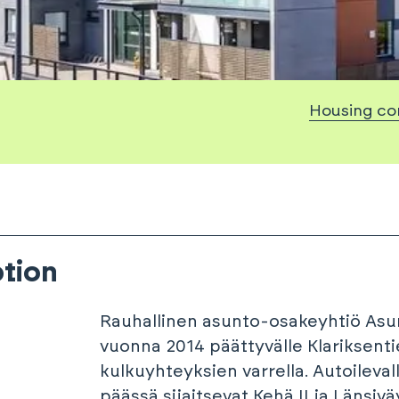
Housing co
tion
Rauhallinen asunto-osakeyhtiö Asu
vuonna 2014 päättyvälle Klariksenti
kulkuyhteyksien varrella. Autoileva
päässä sijaitsevat Kehä II ja Länsiv