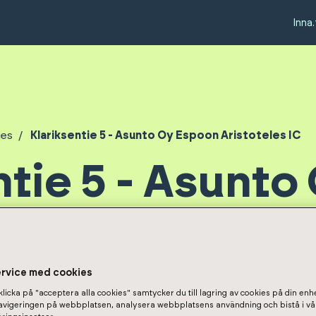
Inna.
ies
Klariksentie 5 - Asunto Oy Espoon Aristoteles IC
ntie 5 - Asunto
ristoteles IC
ervice med cookies
licka på "acceptera alla cookies" samtycker du till lagring av cookies på din enhe
navigeringen på webbplatsen, analysera webbplatsens användning och bistå i vå