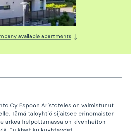
mpany available apartments
nto Oy Espoon Aristoteles on valmistunut
elle. Tämä taloyhtiö sijaitsee erinomaisten
lle arkea helpottamassa on kivenheiton
äylä. Julkiset kulkuyhteydet