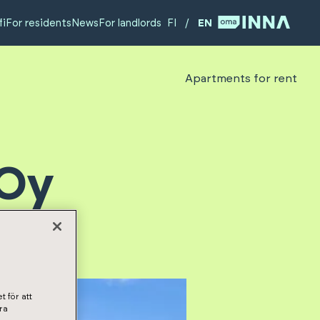
fi
For residents
News
For landlords
FI
/
EN
Apartments for rent
 Oy
t för att
ra