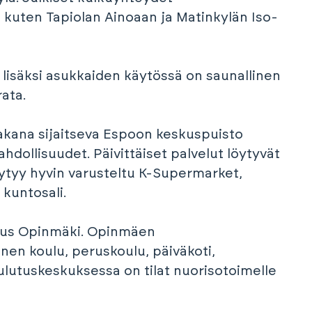
 kuten Tapiolan Ainoaan ja Matinkylän Iso-
a lisäksi asukkaiden käytössä on saunallinen
rata.
akana sijaitseva Espoon keskuspuisto
dollisuudet. Päivittäiset palvelut löytyvät
ytyy hyvin varusteltu K-Supermarket,
 kuntosali.
skus Opinmäki. Opinmäen
nen koulu, peruskoulu, päiväkoti,
koulutuskeskuksessa on tilat nuorisotoimelle