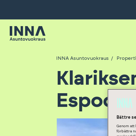
INNA Asuntovuokraus
Propert
Klarikse
Espoon A
Bättre s
Genom att k
förbättra 