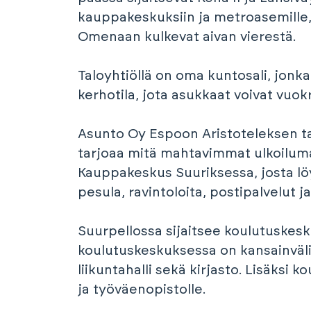
kauppakeskuksiin ja metroasemille,
Omenaan kulkevat aivan vierestä.
Taloyhtiöllä on oma kuntosali, jonk
kerhotila, jota asukkaat voivat vuok
Asunto Oy Espoon Aristoteleksen t
tarjoaa mitä mahtavimmat ulkoilumah
Kauppakeskus Suuriksessa, josta lö
pesula, ravintoloita, postipalvelut ja
Suurpellossa sijaitsee koulutuske
koulutuskeskuksessa on kansainväli
liikuntahalli sekä kirjasto. Lisäksi 
ja työväenopistolle.