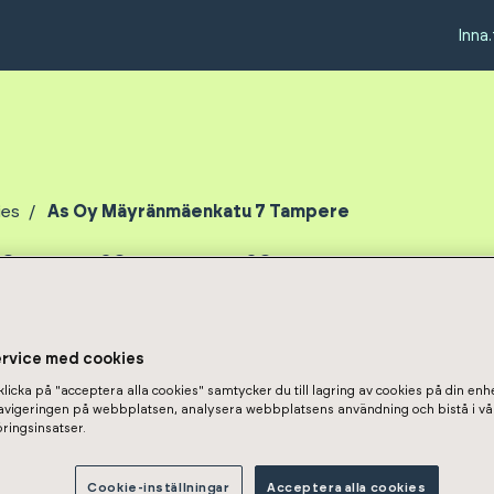
Inna.
ies
As Oy Mäyränmäenkatu 7 Tampere
äyränmäenkatu
e
ervice med cookies
licka på "acceptera alla cookies" samtycker du till lagring av cookies på din enhe
navigeringen på webbplatsen, analysera webbplatsens användning och bistå i vå
ringsinsatser.
Cookie-inställningar
Acceptera alla cookies