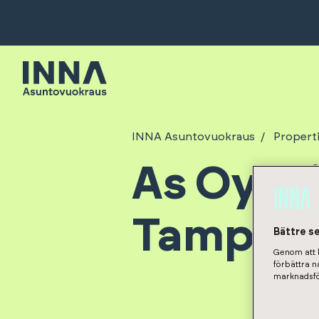
INNA Asuntovuokraus
Propert
As Oy M
Tamper
Bättre s
Genom att k
förbättra 
marknadsfö