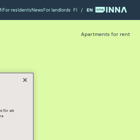
fi
For residents
News
For landlords
FI
/
EN
Apartments for rent
 7
t för att
ra