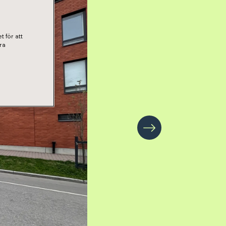
t för att
ra