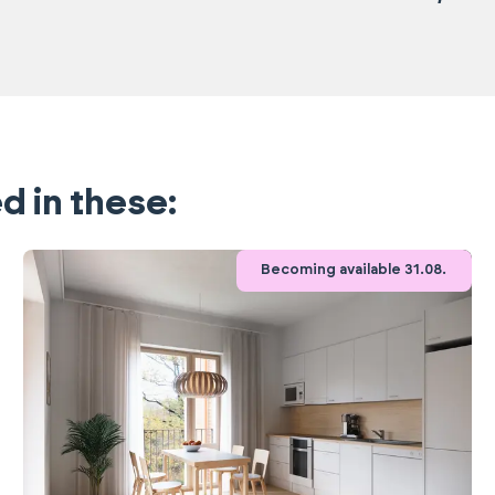
d in these:
Becoming available 31.08.