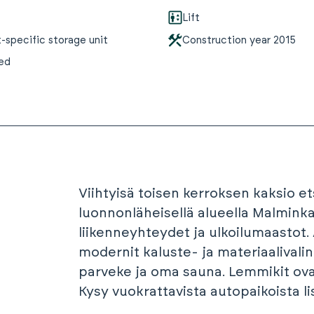
Lift
specific storage unit
Construction year
2015
wed
Viihtyisä toisen kerroksen kaksio et
luonnonläheisellä alueella Malminka
liikenneyhteydet ja ulkoilumaastot.
modernit kaluste- ja materiaalivalin
parveke ja oma sauna. Lemmikit ovat
Kysy vuokrattavista autopaikoista lis