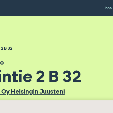
Inna.
 2 B 32
no
ntie 2 B 32
o Oy Helsingin Juusteni