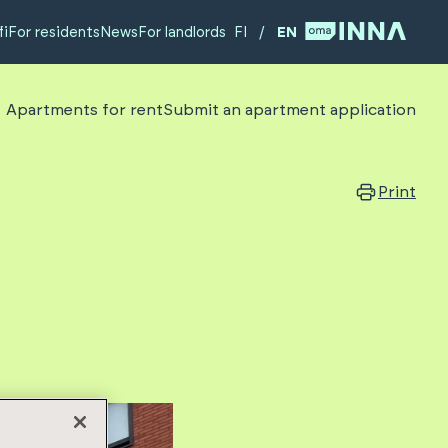
fi
For residents
News
For landlords
FI
/
EN
Apartments for rent
Submit an apartment application
Print