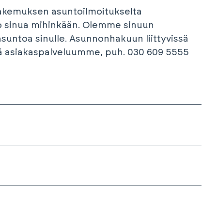
hakemuksen asuntoilmoitukselta
o sinua mihinkään. Olemme sinuun
suntoa sinulle. Asunnonhakuun liittyvissä
sä asiakaspalveluumme, puh. 030 609 5555