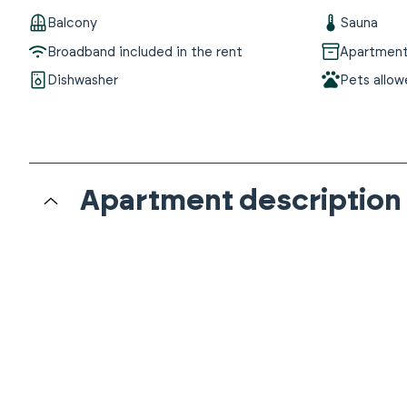
Balcony
Sauna
Broadband included in the rent
Apartment-
Dishwasher
Pets allo
Apartment description