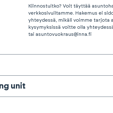
Kiinnostuitko? Voit täyttää asunto
verkkosivuiltamme. Hakemus ei sid
yhteydessä, mikäli voimme tarjota a
kysymyksissä voitte olla yhteydes
tai asuntovuokraus@inna.fi
ng unit