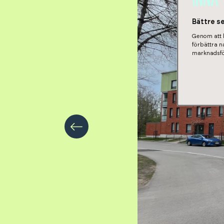
Bättre s
Genom att k
förbättra 
marknadsfö