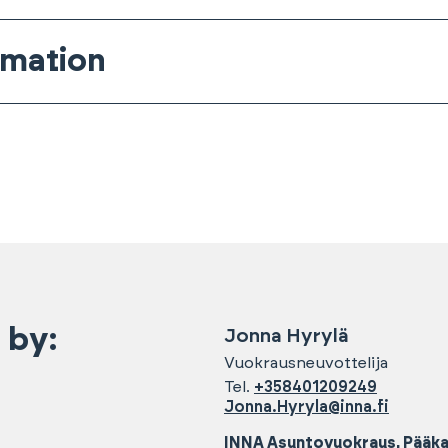
rmation
 by:
Jonna
Hyrylä
Vuokrausneuvottelija
Tel.
+358401209249
Jonna.Hyryla@inna.fi
INNA Asuntovuokraus, Pääk