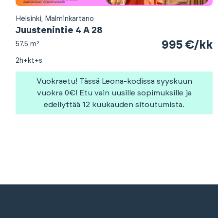
Helsinki, Malminkartano
Juustenintie 4 A 28
995 €/kk
57.5 m²
2h+kt+s
Vuokraetu! Tässä Leona-kodissa syyskuun
vuokra 0€! Etu vain uusille sopimuksille ja
edellyttää 12 kuukauden sitoutumista.