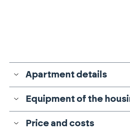
Apartment details
Equipment of the housi
Price and costs