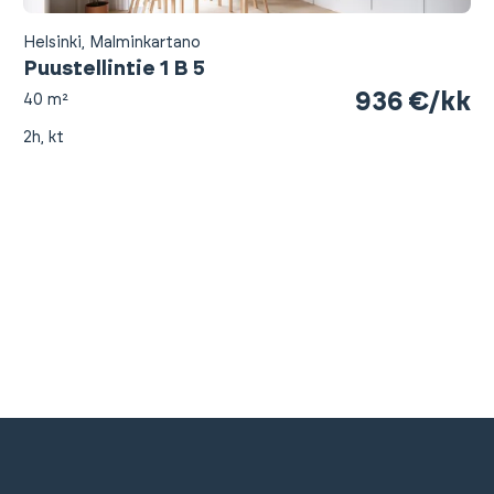
Helsinki, Malminkartano
Puustellintie 1 B 5
936 €/kk
40 m²
2h, kt