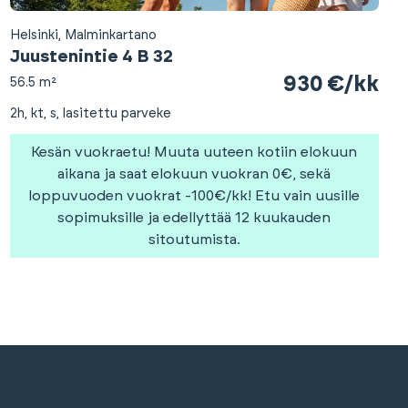
Helsinki, Malminkartano
Juustenintie 4 B 32
930 €/kk
56.5 m²
2h, kt, s, lasitettu parveke
Kesän vuokraetu! Muuta uuteen kotiin elokuun
aikana ja saat elokuun vuokran 0€, sekä
loppuvuoden vuokrat -100€/kk! Etu vain uusille
sopimuksille ja edellyttää 12 kuukauden
sitoutumista.