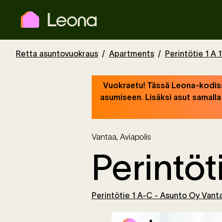
Retta asuntovuokraus
Apartments
Perintötie 1 A 
Vuokraetu! Tässä Leona-kodiss
asumiseen. Lisäksi asut samall
Vantaa
,
Aviapolis
Perintöt
Perintötie 1 A-C - Asunto Oy Vant