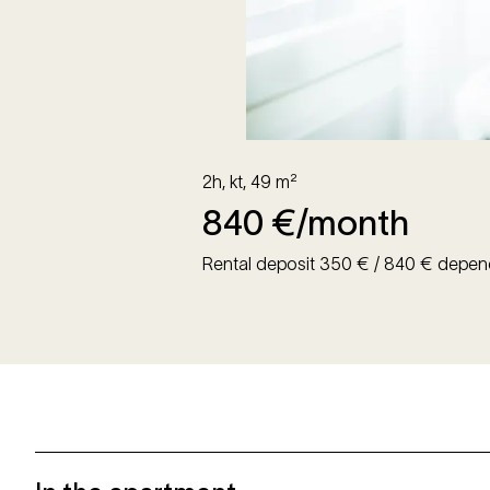
2h, kt
,
49
m²
840
€/month
Rental deposit 350 € / 840 € depen