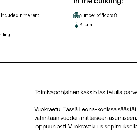
In the building
:
included in the rent
Number of floors
8
r
Sauna
rding
Toimivapohjainen kaksio lasitetulla parve
Vuokraetu! Tässä Leona-kodissa säästät
vähintään vuoden mittaiseen asumiseen. 
loppuun asti. Vuokravakuus sopimuksella o