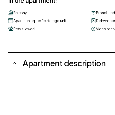
In the apartment
:
Balcony
Broadband 
Apartment-specific storage unit
Dishwashe
Pets allowed
Video reco
Apartment description