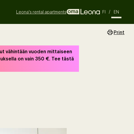
Leona's rental apartments
FI
/
EN
Print
ut vähintään vuoden mittaiseen
ksella on vain 350 €. Tee tästä