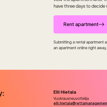
have three days to decide 
Rent apartment
Submitting a rental apartment ap
an apartment online right away,
y:
Elli
Hietala
Vuokrausneuvottelija
elli.hietala@rettamanagement