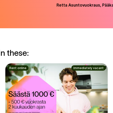
Retta Asuntovuokraus, Pääk
in these:
Rent online
Immediately vacant