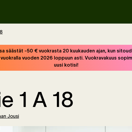
18
a säästät -50 € vuokrasta 20 kuukauden ajan, kun sitoud
a vuokralla vuoden 2026 loppuun asti. Vuokravakuus sopimu
uusi kotisi!
ie 1 A 18
aan Jousi