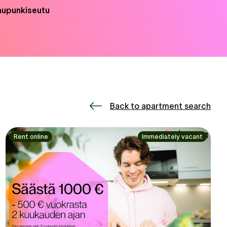
aupunkiseutu
Back to apartment search
Rent online
Immediately vacant