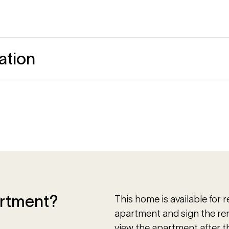
ation
artment?
This home is available for 
apartment and sign the ren
view the apartment after 