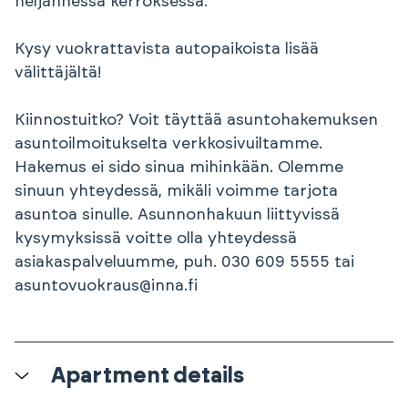
neljännessä kerroksessa.
Kysy vuokrattavista autopaikoista lisää
välittäjältä!
Kiinnostuitko? Voit täyttää asuntohakemuksen
asuntoilmoitukselta verkkosivuiltamme.
Hakemus ei sido sinua mihinkään. Olemme
sinuun yhteydessä, mikäli voimme tarjota
asuntoa sinulle. Asunnonhakuun liittyvissä
kysymyksissä voitte olla yhteydessä
asiakaspalveluumme, puh. 030 609 5555 tai
asuntovuokraus@inna.fi
Apartment details