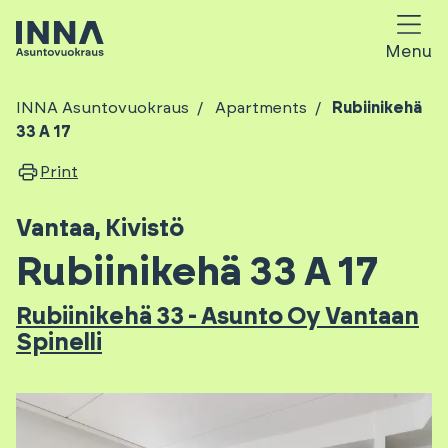
Menu
INNA Asuntovuokraus
Apartments
Rubiinikehä
33 A 17
Print
Vantaa
,
Kivistö
Rubiinikehä 33 A 17
Rubiinikehä 33 - Asunto Oy Vantaan
Spinelli