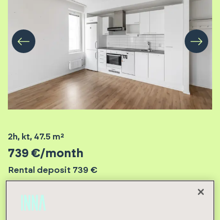
2h, kt
,
47.5
m²
739
€/month
Rental deposit 739 €
Submit an apartment