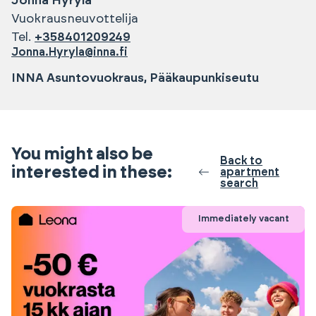
Jonna
Hyrylä
Vuokrausneuvottelija
Tel.
+358401209249
Jonna.Hyryla@inna.fi
INNA Asuntovuokraus, Pääkaupunkiseutu
You might also be
Back to
interested in these:
apartment
search
Immediately vacant