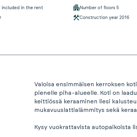
included in the rent
Number of floors
5
r
Construction year
2016
Valoisa ensimmäisen kerroksen koti l
pienelle piha-alueelle. Koti on laadu
keittiössä keraaminen liesi kalust
mukavuuslattialämmitys sekä keraam
Kysy vuokrattavista autopaikoista lis