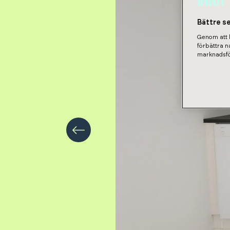
Bättre s
Genom att k
förbättra 
marknadsfö