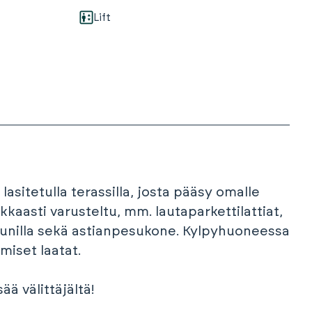
Lift
asitetulla terassilla, josta pääsy omalle
kkaasti varusteltu, mm. lautaparkettilattiat,
euunilla sekä astianpesukone. Kylpyhuoneessa
iset laatat.
ää välittäjältä!