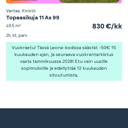
Vantaa, Kivistö
Topaasikuja 11 As 99
830 €/kk
49.5 m²
2h, kt, parv
Vuokraetu! Tässä Leona-kodissa säästät -50€ 15
kuukauden ajan, ja seuraava vuokrantarkistus
vasta tammikuussa 2028! Etu vain uusille
sopimuksille ja edellyttää 12 kuukauden
sitoutumista.