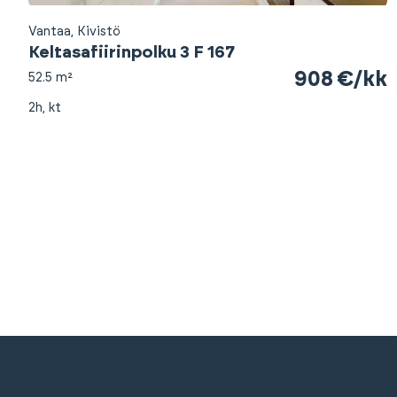
Vantaa, Kivistö
Keltasafiirinpolku 3 F 167
908 €/kk
52.5 m²
2h, kt