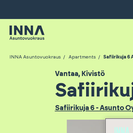
INNA Asuntovuokraus
Apartments
Safiirikuja 6 
Vantaa
,
Kivistö
Safiiriku
Safiirikuja 6 - Asunto O