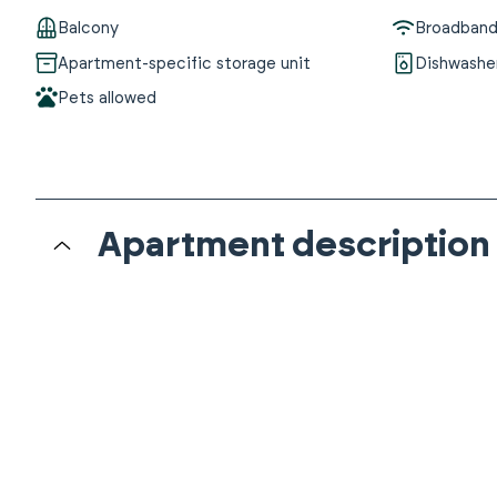
Balcony
Broadband 
Apartment-specific storage unit
Dishwashe
Pets allowed
Apartment description