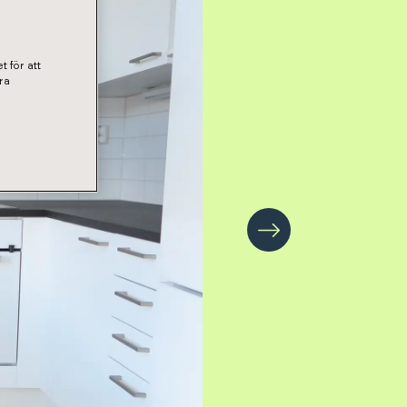
t för att
ra