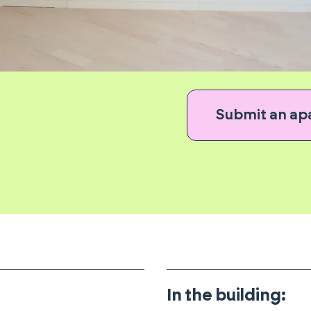
Submit an ap
In the building
: