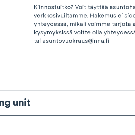
Kiinnostuitko? Voit täyttää asunto
verkkosivuiltamme. Hakemus ei sid
yhteydessä, mikäli voimme tarjota a
kysymyksissä voitte olla yhteydes
tai asuntovuokraus@inna.fi
ng unit