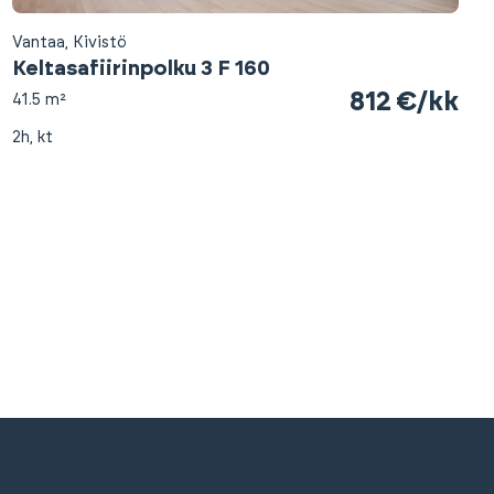
Vantaa, Kivistö
Keltasafiirinpolku 3 F 160
812 €/kk
41.5 m²
2h, kt