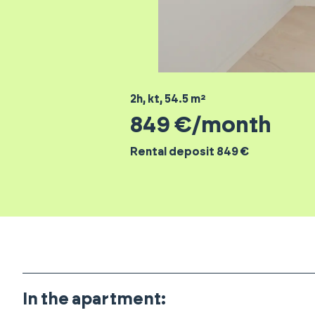
2h, kt
,
54.5
m²
849
€/month
Rental deposit 849 €
In the apartment
: