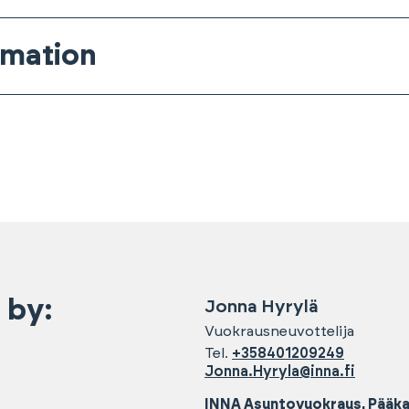
rmation
 by:
Jonna
Hyrylä
Vuokrausneuvottelija
Tel.
+358401209249
Jonna.Hyryla@inna.fi
INNA Asuntovuokraus, Pääk