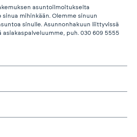
hakemuksen asuntoilmoitukselta
o sinua mihinkään. Olemme sinuun
suntoa sinulle. Asunnonhakuun liittyvissä
sä asiakaspalveluumme, puh. 030 609 5555