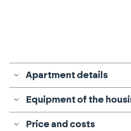
Apartment details
Equipment of the housi
Price and costs