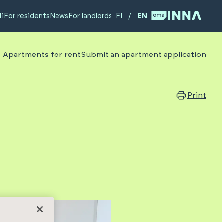
fi
For residents
News
For landlords
FI
/
EN
Apartments for rent
Submit an apartment application
Print